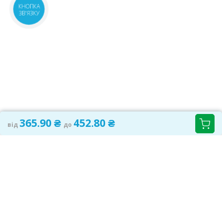
КНОПКА
36А
до 3 діб
ЗВ'ЯЗКУ
08:00-21:00
маршрут
406.90 ₴
м.Київ, пр.Соборності, 4
Доставимо
08:00-21:00
маршрут
до 3 діб
406.90 ₴
м.Київ, вул.Іоанна Павла ІІ, 16
Доставимо
08:00-21:00
маршрут
до 3 діб
406.90 ₴
365.90 ₴
452.80 ₴
від
до
САМОЛІКУВАННЯ МОЖЕ БУТИ ШКІДЛИВИМ ДЛЯ