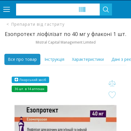
Препарати від гастриту
Езопротект ліофілізат по 40 мг у флаконі 1 шт.
Mistral Capital Management Limited
Все про товар
Інструкція
Характеристики
Дані з ре
Лікарський засіб
36 шт. в 14 аптеках