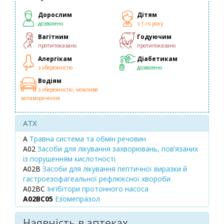
Дорослим
Дітям
дозволено
з 1-го року
Вагітним
Годуючим
протипоказано
протипоказано
Алергікам
Діабетикам
з обережністю
дозволено
Водіям
з обережністю, можливе
запаморочення
ATX
A
Травна система та обмін речовин
A02
Засоби для лікування захворювань, пов’язаних
із порушенням кислотності
A02B
Засоби для лікування пептичної виразки й
гастроезофагеальної рефлюксної хвороби
A02BC
Інгібітори протонного насоса
A02BC05
Езомепразол
Наявність в аптеках