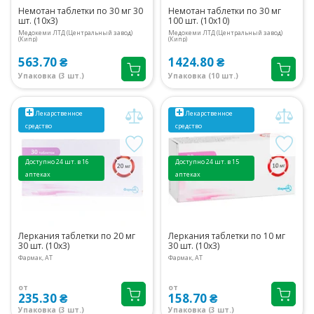
Немотан таблетки по 30 мг 30
Немотан таблетки по 30 мг
шт. (10х3)
100 шт. (10х10)
Медокеми ЛТД (Центральный завод)
Медокеми ЛТД (Центральный завод)
(Кипр)
(Кипр)
563.70 ₴
1424.80 ₴
Упаковка (3 шт.)
Упаковка (10 шт.)
Лекарственное
Лекарственное
средство
средство
Доступно 24 шт. в 16
Доступно 24 шт. в 15
аптеках
аптеках
Леркания таблетки по 20 мг
Леркания таблетки по 10 мг
30 шт. (10х3)
30 шт. (10х3)
Фармак, АТ
Фармак, АТ
от
от
235.30 ₴
158.70 ₴
Упаковка (3 шт.)
Упаковка (3 шт.)