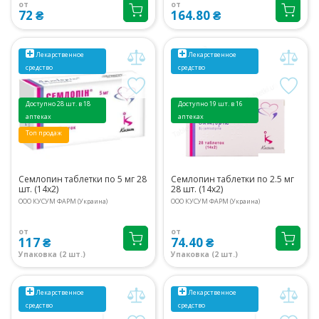
от
от
72 ₴
164.80 ₴
Лекарственное
Лекарственное
средство
средство
Доступно 28 шт. в 18
Доступно 19 шт. в 16
аптеках
аптеках
Топ продаж
Семлопин таблетки по 5 мг 28
Семлопин таблетки по 2.5 мг
шт. (14х2)
28 шт. (14х2)
ООО КУСУМ ФАРМ (Украина)
ООО КУСУМ ФАРМ (Украина)
от
от
117 ₴
74.40 ₴
Упаковка (2 шт.)
Упаковка (2 шт.)
Лекарственное
Лекарственное
средство
средство