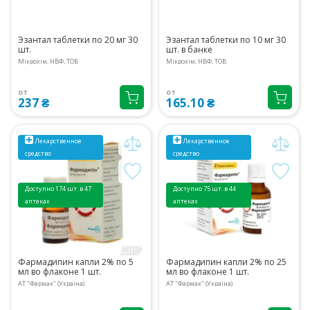
Эзантал таблетки по 20 мг 30
Эзантал таблетки по 10 мг 30
шт.
шт. в банке
Мікрохім, НВФ, ТОВ
Мікрохім, НВФ, ТОВ
от
от
237 ₴
165.10 ₴
Лекарственное
Лекарственное
средство
средство
Доступно 174 шт. в 47
Доступно 75 шт. в 44
аптеках
аптеках
Фармадипин капли 2% по 5
Фармадипин капли 2% по 25
мл во флаконе 1 шт.
мл во флаконе 1 шт.
АТ "Фармак" (Україна)
АТ "Фармак" (Україна)