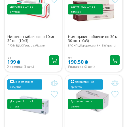
Доступно 5 шт. в 2
Доступно 20 шт. в 8
аптеках
аптеках
Нитресан таблетки по 10 мг
Нимодипин таблетки по 30 мг
30 шт. (10х3)
30 шт. (10х3)
ПРО.МЕД.ЦС Прага а.с. (Чехия)
ЗАО НПЦ Борщаговский ХФЗ (Украина)
от
от
199 ₴
190.50 ₴
Упаковка (3 шт.)
Упаковка (3 шт.)
Лекарственное
Лекарственное
средство
средство
Доступно 1 шт. в 1
Доступно 1 шт. в 1
аптеке
аптеке