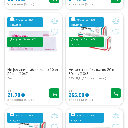
Упаковка (5 шт.)
Упаковка (5 шт.)
Лекарственное
Лекарственное
средство
средство
Доступно 48 шт. в 24
Доступно 7 шт. в 5
аптеках
аптеках
Нифедипин таблетки по 10 мг
Нитресан таблетки по 20 мг
50 шт. (10х5)
30 шт. (10х3)
Лекхім
ПРО.МЕД.ЦС Прага а.с. (Чехия)
от
от
21.70 ₴
265.60 ₴
Упаковка (5 шт.)
Упаковка (3 шт.)
Лекарственное
Лекарственное
средство
средство