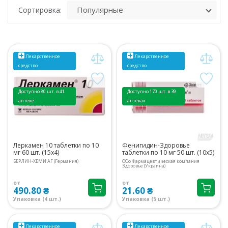
Сортировка:
Лекарственное
Лекарственное
средство
средство
Доступно 80 шт. в 41
Доступно 170 шт. в 39
аптеке
аптеках
Леркамен 10 таблетки по 10
Фенигидин-Здоровье
мг 60 шт. (15х4)
таблетки по 10 мг 50 шт. (10х5)
БЕРЛИН-ХЕМИ АГ (Германия)
ООо Фармацевтическая компания
Здоровье (Украина)
от
от
490.80 ₴
21.60 ₴
Упаковка (4 шт.)
Упаковка (5 шт.)
Лекарственное
Лекарственное