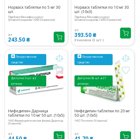
Норваск таблетки по 5 мг 30
Норваск таблетки по 10 мг 30
шт.
шт. (10х3)
Пфайзер Менюфекчуринг
Пфайзер Менюфекчуринг
Шпрехензидуева ГмбХ (Германия)
Шпрехензидуева ГмбХ (Германия)
от
393.50 ₴
от
243.50 ₴
Упаковка (3 шт.)
Лекарственное
Лекарственное
средство
средство
Доступно 3 шт. в 2
Доступно 56 шт. в 27
аптеках
аптеках
Нифедипин-Дарница
Нифедипин таблетки по 20 мг
таблетки по 10 мг 50 шт. (10х5)
50 шт. (10х5)
ЧАО Фармацевтическая фирма Дарница
ЧАО Технолог (Украина)
(Украина)
от
от
44.50 ₴
41.70 ₴