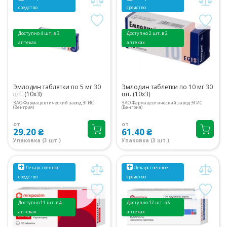
средство
средство
Доступно 4 шт. в 3
Доступно 2 шт. в 2
аптеках
аптеках
Эмлодин таблетки по 5 мг 30
Эмлодин таблетки по 10 мг 30
шт. (10х3)
шт. (10х3)
ЗАО Фармацевтический завод ЭГИС
ЗАО Фармацевтический завод ЭГИС
(Венгрия)
(Венгрия)
от
от
29.20 ₴
61.40 ₴
Упаковка (3 шт.)
Упаковка (3 шт.)
Лекарственное
Лекарственное
средство
средство
Доступно 11 шт. в 4
Доступно 12 шт. в 6
аптеках
аптеках