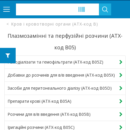
Кров і кровотворні органи (ATX-код B)
Плазмозамінні та перфузійні розчини (ATX-
код B05)
Гемодіалізати та гемофільтрати (ATX-код B05Z)
Добавки до розчинів для в/в введення (ATX-код B05X)
Засоби для перитонеального діалізу (ATX-код B05D)
Препарати крові (ATX-код B05A)
Розчини для в/в введення (ATX-код B05B)
Іригаційні розчини (ATX-код B05C)