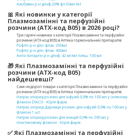
Альбувен р-н д/інф.20% фл.50мл №1
🎀 Які новинки у категорії
Плазмозамінні та перфузійні
розчини (ATX-код B05) в 2026 році?
Три гарячі новинки з категорії Плазмозамінні та перфузійні
розчини (ATX-код B05) в Аптека гормональних препаратів:
Рофітіс р-н д/ін. флак. 200мл
Рофітіс р-н д/ін. флак. 400мл
Ангіо-Бетаргін р-н д/інф. 42 мг/мл пляш. 100 мл
🎁 Які Плазмозамінні та перфузійні
розчини (ATX-код B05)
найдешевші?
Самі недорогі товари з категорії Плазмозамінні та перфузійні
розчини (ATX-код B05) в Аптека гормональних препаратів:
Натрію хлорид розчин для інфузій 0,9% по 100 мл у скляному
флаконі DIACO - Юрія-фарм
Натрію хлорид-Дарниця розчин для інфузій 0,9% по 100 мл у
флаконі 1 шт.
Натрію хлорид розчин для інєкцій 0,9% по 200 мл у
пластиковому флаконі - Юрія-фарм
✅ Які Плазмозамінні та перфузійні