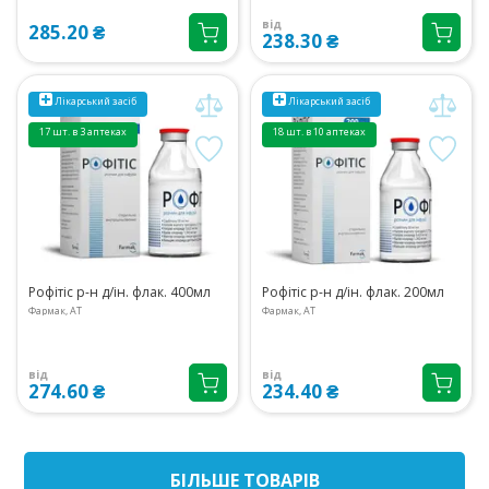
від
285.20 ₴
238.30 ₴
Лікарський засіб
Лікарський засіб
17 шт. в 3 аптеках
18 шт. в 10 аптеках
Рофітіс р-н д/ін. флак. 400мл
Рофітіс р-н д/ін. флак. 200мл
Фармак, АТ
Фармак, АТ
від
від
274.60 ₴
234.40 ₴
БIЛЬШЕ ТОВАРIВ