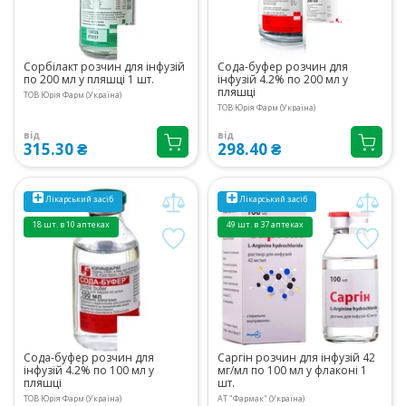
Сорбілакт розчин для інфузій
Сода-буфер розчин для
по 200 мл у пляшці 1 шт.
інфузій 4.2% по 200 мл у
пляшці
ТОВ Юрія Фарм (Україна)
ТОВ Юрія Фарм (Україна)
від
від
315.30 ₴
298.40 ₴
Лікарський засіб
Лікарський засіб
18 шт. в 10 аптеках
49 шт. в 37 аптеках
Сода-буфер розчин для
Саргін розчин для інфузій 42
інфузій 4.2% по 100 мл у
мг/мл по 100 мл у флаконі 1
пляшці
шт.
ТОВ Юрія Фарм (Україна)
АТ "Фармак" (Україна)