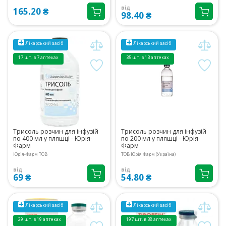
від
165.20 ₴
98.40 ₴
Лікарський засіб
Лікарський засіб
17 шт. в 7 аптеках
35 шт. в 13 аптеках
Трисоль розчин для інфузій
Трисоль розчин для інфузій
по 400 мл у пляшці - Юрія-
по 200 мл у пляшці - Юрія-
Фарм
Фарм
Юрія-Фарм ТОВ
ТОВ Юрія Фарм (Україна)
від
від
69 ₴
54.80 ₴
Лікарський засіб
Лікарський засіб
29 шт. в 19 аптеках
197 шт. в 38 аптеках