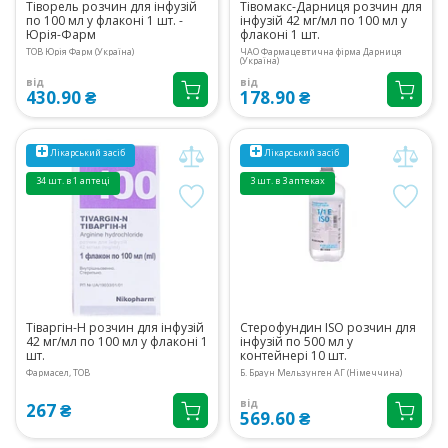
Тіворель розчин для інфузій
Тівомакс-Дарниця розчин для
по 100 мл у флаконі 1 шт. -
інфузій 42 мг/мл по 100 мл у
Юрія-Фарм
флаконі 1 шт.
ТОВ Юрія Фарм (Україна)
ЧАО Фармацевтична фірма Дарниця
(Україна)
від
від
430.90 ₴
178.90 ₴
Лікарський засіб
Лікарський засіб
34 шт. в 1 аптеці
3 шт. в 3 аптеках
Тіваргін-Н розчин для інфузій
Стерофундин ISO розчин для
42 мг/мл по 100 мл у флаконі 1
інфузій по 500 мл у
шт.
контейнері 10 шт.
Фармасел, ТОВ
Б. Браун Мельзунген АГ (Німеччина)
від
267 ₴
569.60 ₴