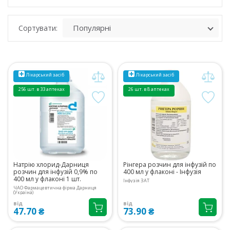
Сортувати:
Лікарський засіб
Лікарський засіб
256 шт. в 33 аптеках
26 шт. в 8 аптеках
Натрію хлорид-Дарниця
Рінгера розчин для інфузій по
розчин для інфузій 0,9% по
400 мл у флаконі - Інфузія
400 мл у флаконі 1 шт.
Інфузія ЗАТ
ЧАО Фармацевтична фірма Дарниця
(Україна)
від
від
47.70 ₴
73.90 ₴