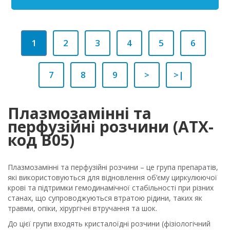
1
2
3
4
5
6
7
8
9
>
>|
Плазмозамінні та
перфузійні розчини (ATX-
код B05)
Плазмозамінні та перфузійні розчини – це група препаратів,
які використовуються для відновлення об’єму циркулюючої
крові та підтримки гемодинамічної стабільності при різних
станах, що супроводжуються втратою рідини, таких як
травми, опіки, хірургічні втручання та шок.
До цієї групи входять кристалоїдні розчини (фізіологічний