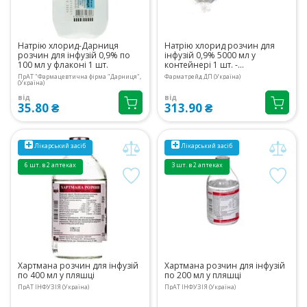
Натрію хлорид-Дарниця
Натрію хлорид розчин для
розчин для інфузій 0,9% по
інфузій 0,9% 5000 мл у
100 мл у флаконі 1 шт.
контейнері 1 шт. -
Фарматрейд
ПрАТ "Фармацевтична фірма "Дарниця",
Фарматрейд ДП (Україна)
(Україна)
від
від
35.80 ₴
313.90 ₴
Лікарський засіб
Лікарський засіб
6 шт. в 2 аптеках
3 шт. в 2 аптеках
Хартмана розчин для інфузій
Хартмана розчин для інфузій
по 400 мл у пляшці
по 200 мл у пляшці
ПрАТ ІНФУЗІЯ (Україна)
ПрАТ ІНФУЗІЯ (Україна)