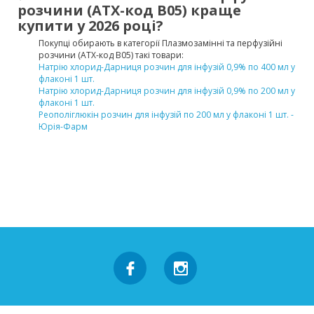
розчини (ATX-код B05) краще
купити у 2026 році?
Покупці обирають в категорії Плазмозамінні та перфузійні
розчини (ATX-код B05) такі товари:
Натрію хлорид-Дарниця розчин для інфузій 0,9% по 400 мл у
флаконі 1 шт.
Натрію хлорид-Дарниця розчин для інфузій 0,9% по 200 мл у
флаконі 1 шт.
Реополіглюкін розчин для інфузій по 200 мл у флаконі 1 шт. -
Юрія-Фарм