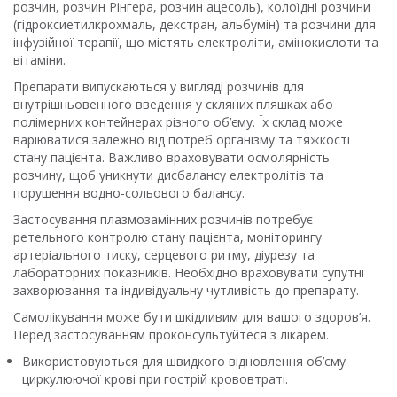
розчин, розчин Рінгера, розчин ацесоль), колоїдні розчини
(гідроксиетилкрохмаль, декстран, альбумін) та розчини для
інфузійної терапії, що містять електроліти, амінокислоти та
вітаміни.
Препарати випускаються у вигляді розчинів для
внутрішньовенного введення у скляних пляшках або
полімерних контейнерах різного об’єму. Їх склад може
варіюватися залежно від потреб організму та тяжкості
стану пацієнта. Важливо враховувати осмолярність
розчину, щоб уникнути дисбалансу електролітів та
порушення водно-сольового балансу.
Застосування плазмозамінних розчинів потребує
ретельного контролю стану пацієнта, моніторингу
артеріального тиску, серцевого ритму, діурезу та
лабораторних показників. Необхідно враховувати супутні
захворювання та індивідуальну чутливість до препарату.
Самолікування може бути шкідливим для вашого здоров’я.
Перед застосуванням проконсультуйтеся з лікарем.
Використовуються для швидкого відновлення об’єму
циркулюючої крові при гострій крововтраті.