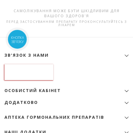
САМОЛІКУВАННЯ МОЖЕ БУТИ ШКІДЛИВИМ ДЛЯ
ВАШОГО ЗДОРОВ'Я
ПЕРЕД ЗАСТОСУВАННЯМ ПРЕПАРАТУ ПРОКОНСУЛЬТУЙТЕСЬ З
ЛІКАРЕМ
КНОПКА
ЗВ'ЯЗКУ
ЗВ'ЯЗОК З НАМИ
Контактна інформація
ТОВ "Аптека гормональних препаратів"
01133, Україна, Київ
б-р Лесі Українки, 9
ідентифікаційний код 22974151
ОСОБИСТИЙ КАБІНЕТ
+38 (068) 345-01-31
Особистий Кабінет
zakaz@e-apteka.com.ua
ДОДАТКОВО
Закладки
Мережа аптек на мапі
Товари зі знижкою
Програма лояльності
АПТЕКА ГОРМОНАЛЬНИХ ПРЕПАРАТІВ
Акції
Бренди
Ліцензія
НАШІ ДОДАТКИ
Ліки за алфавітом
Сертифікати