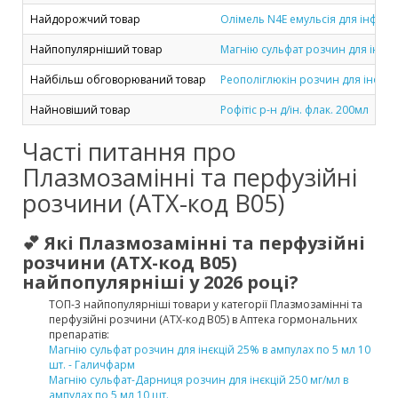
Найдорожчий товар
Олімель N4E емульсія для інфузій
Найпопулярніший товар
Магнію сульфат розчин для інєкці
Найбільш обговорюваний товар
Реополіглюкін розчин для інфузій
Найновіший товар
Рофітіс р-н д/ін. флак. 200мл
Часті питання про
Плазмозамінні та перфузійні
розчини (ATX-код B05)
💕 Які Плазмозамінні та перфузійні
розчини (ATX-код B05)
найпопулярніші у 2026 році?
ТОП-3 найпопулярніші товари у категорії Плазмозамінні та
перфузійні розчини (ATX-код B05) в Аптека гормональних
препаратів:
Магнію сульфат розчин для інєкцій 25% в ампулах по 5 мл 10
шт. - Галичфарм
Магнію сульфат-Дарниця розчин для інєкцій 250 мг/мл в
ампулах по 5 мл 10 шт.