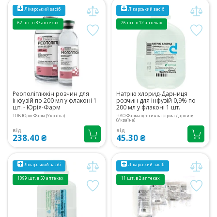
Лікарський засіб
Лікарський засіб
62 шт. в 37 аптеках
26 шт. в 12 аптеках
Реополіглюкін розчин для
Натрію хлорид-Дарниця
інфузій по 200 мл у флаконі 1
розчин для інфузій 0,9% по
шт. - Юрія-Фарм
200 мл у флаконі 1 шт.
ТОВ Юрія Фарм (Україна)
ЧАО Фармацевтична фірма Дарниця
(Україна)
від
від
238.40 ₴
45.30 ₴
Лікарський засіб
Лікарський засіб
1099 шт. в 50 аптеках
11 шт. в 2 аптеках