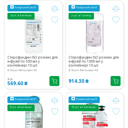
Лікарський засіб
Лікарський засіб
3 шт. в 3 аптеках
2 шт. в 1 аптеці
Стерофундин ISO розчин для
Стерофундин ISO розчин для
інфузій по 500 мл у
інфузій по 1000 мл у
контейнері 10 шт.
контейнері 10 шт.
B. Braun Melsungen AG
B. Braun Melsungen AG
від
914.30 ₴
569.60 ₴
Лікарський засіб
Лікарський засіб
8 шт. в 6 аптеках
18 шт. в 13 аптеках