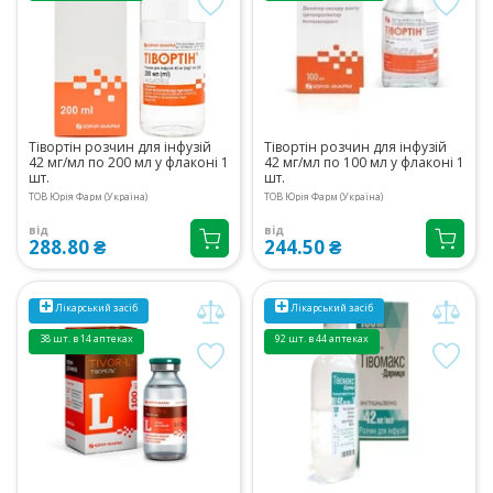
Тівортін розчин для інфузій
Тівортін розчин для інфузій
42 мг/мл по 200 мл у флаконі 1
42 мг/мл по 100 мл у флаконі 1
шт.
шт.
ТОВ Юрія Фарм (Україна)
ТОВ Юрія Фарм (Україна)
від
від
288.80 ₴
244.50 ₴
Лікарський засіб
Лікарський засіб
38 шт. в 14 аптеках
92 шт. в 44 аптеках