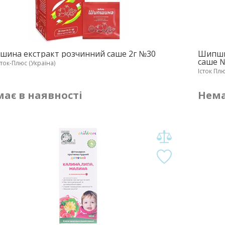
ина екстракт розчинний саше 2г №30
Шипши
саше 
ток-Плюс (Україна)
Істок Пл
ає в наявності
Нема