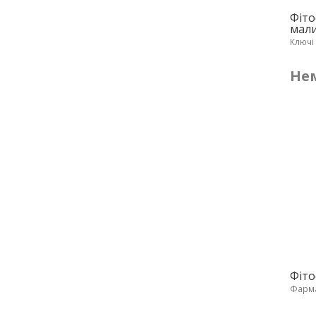
Фіто
мали
Ключі
Нем
Фіто
Фарма