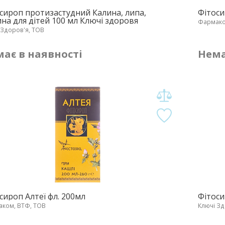
сироп протизастудний Калина, липа,
Фітоси
на для дітей 100 мл Ключі здоровя
Фармако
 Здоров'я, ТОВ
ає в наявності
Нема
сироп Алтеї фл. 200мл
Фітоси
ком, ВТФ, ТОВ
Ключі Зд