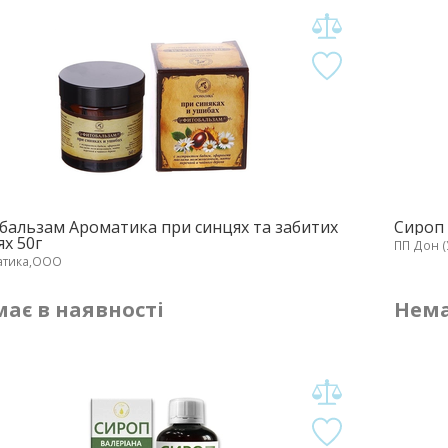
бальзам Ароматика при синцях та забитих
Сироп
ях 50г
ПП Дон (
атика,ООО
ає в наявності
Нема