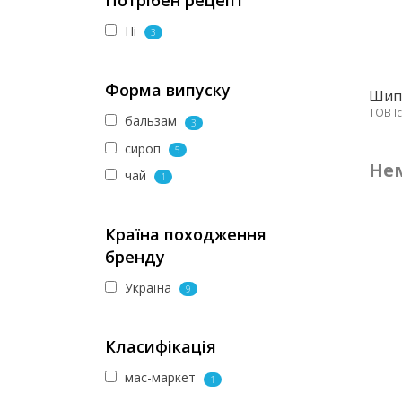
Потрібен рецепт
Ні
3
Форма випуску
Шипш
ТОВ Іс
бальзам
3
сироп
5
Нем
чай
1
Країна походження
бренду
Україна
9
Класифікація
мас-маркет
1