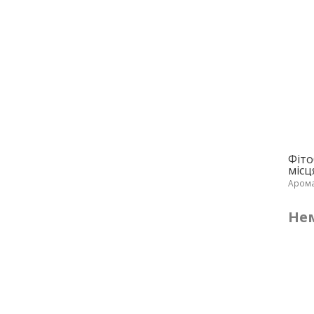
Фіто
місц
Аром
Нем