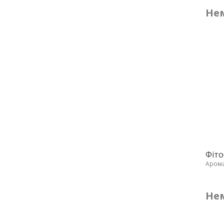
Нем
Фіто
Аром
Нем