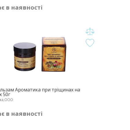
є в наявності
льзам Ароматика при тріщинах на
х 50г
ка,ООО
є в наявності