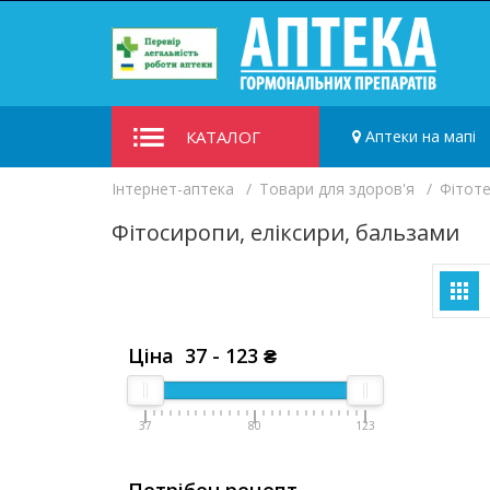
КАТАЛОГ
Аптеки на мапі
Iнтернет-аптека
Товари для здоров'я
Фітоте
Фітосиропи, еліксири, бальзами
Ціна
37
-
123
₴
37
80
123