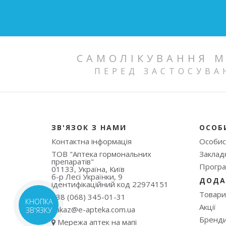
САМОЛІКУВАННЯ М
ПЕРЕД ЗАСТОСУВА
ЗВ'ЯЗОК З НАМИ
ОСОБ
Контактна інформація
Особис
ТОВ "Аптека гормональних
Заклад
препаратів"
Програ
01133, Україна, Київ
б-р Лесі Українки, 9
ДОДА
ідентифікаційний код 22974151
Товари
+38 (068) 345-01-31
КНОПКА
Акції
zakaz@e-apteka.com.ua
ЗВ'ЯЗКУ
Бренд
Мережа аптек на мапі