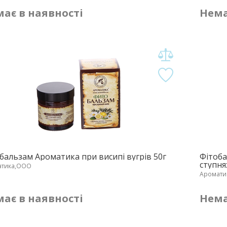
ає в наявності
Нема
бальзам Ароматика при висипі вугрів 50г
Фітоба
ступня
атика,ООО
Аромати
ає в наявності
Нема