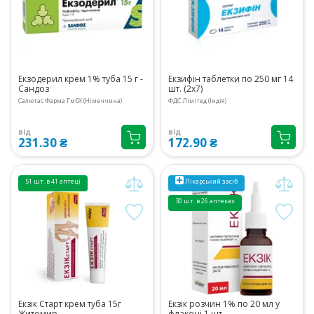
Екзодерил крем 1% туба 15 г -
Екзифін таблетки по 250 мг 14
Сандоз
шт. (2x7)
Салютас Фарма ГмбХ (Німеччина)
ФДС Лімітед (Індія)
від
від
231.30 ₴
172.90 ₴
51 шт. в 41 аптеці
Лікарський засіб
30 шт. в 26 аптеках
Екзік Старт крем туба 15г
Екзік розчин 1% по 20 мл у
Житомир
флаконі 1 шт.