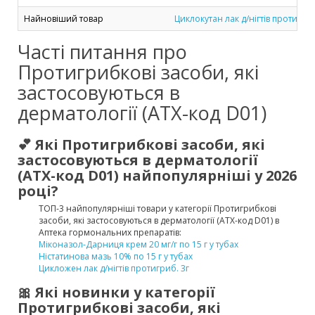
Найновіший товар
Циклокутан лак д/нігтів протигри
Часті питання про
Протигрибкові засоби, які
застосовуються в
дерматології (ATX-код D01)
💕 Які Протигрибкові засоби, які
застосовуються в дерматології
(ATX-код D01) найпопулярніші у 2026
році?
ТОП-3 найпопулярніші товари у категорії Протигрибкові
засоби, які застосовуються в дерматології (ATX-код D01) в
Аптека гормональних препаратів:
Міконазол-Дарниця крем 20 мг/г по 15 г у тубах
Ністатинова мазь 10% по 15 г у тубах
Цикложен лак д/нігтів протигриб. 3г
🎀 Які новинки у категорії
Протигрибкові засоби, які