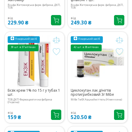
Вішфа Житомирська фарм. фабрика, ДКП,
Вішфа Житомирська фарм. фабрика, ДКП,
ТОВ
ТОВ
від
від
229.90 ₴
249.30 ₴
Лікарський засіб
Лікарський засіб
39 шт. в 37 аптеках
42 шт. в 38 аптеках
Екзік крем 1% по 15 г у тубах 1
Циклокутан лак д/нігтів
шт.
протигрибковий 3г Mibe
ТОВ ДКП Фармацевтична фабрика
Мібе ГмбХ Арцнайміттель (Німеччина)
(Україна)
від
від
159 ₴
520.50 ₴