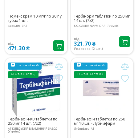
Тіомекс крем 10 мг/г по 30 г у
Тербінорм таблетки по 250 мг
тубах 1 шт.
14 шт. (7х2)
Фармліга, ЗАТ
К.О. СЛАВІЯ ФАРМ С.Р.Л. (Румунія)
від
321.70 ₴
від
471.30 ₴
Упаковка (2 шт.)
Лікарський засіб
Лікарський засіб
42 шт. в 31 аптеці
17 шт. в 14 аптеках
Тербінафін-КВ таблетки по
Тербінафін таблетки по 250
250 мг 14 шт. (7х2)
мг 10 шт. - Лубнифарм
АТ КИЇВСЬКИЙ ВІТАМІННИЙ ЗАВОД
Лубнифарм, АТ
(Україна)