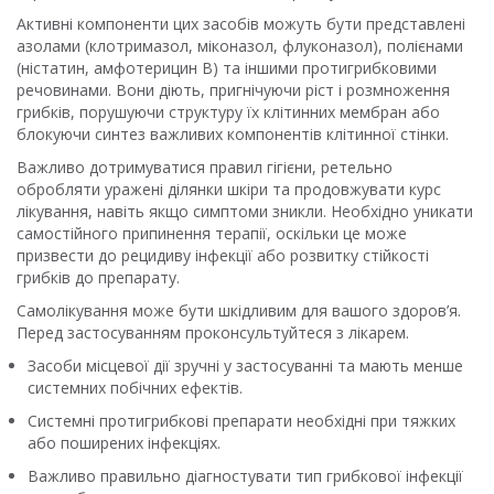
Активні компоненти цих засобів можуть бути представлені
азолами (клотримазол, міконазол, флуконазол), полієнами
(ністатин, амфотерицин В) та іншими протигрибковими
речовинами. Вони діють, пригнічуючи ріст і розмноження
грибків, порушуючи структуру їх клітинних мембран або
блокуючи синтез важливих компонентів клітинної стінки.
Важливо дотримуватися правил гігієни, ретельно
обробляти уражені ділянки шкіри та продовжувати курс
лікування, навіть якщо симптоми зникли. Необхідно уникати
самостійного припинення терапії, оскільки це може
призвести до рецидиву інфекції або розвитку стійкості
грибків до препарату.
Самолікування може бути шкідливим для вашого здоров’я.
Перед застосуванням проконсультуйтеся з лікарем.
Засоби місцевої дії зручні у застосуванні та мають менше
системних побічних ефектів.
Системні протигрибкові препарати необхідні при тяжких
або поширених інфекціях.
Важливо правильно діагностувати тип грибкової інфекції