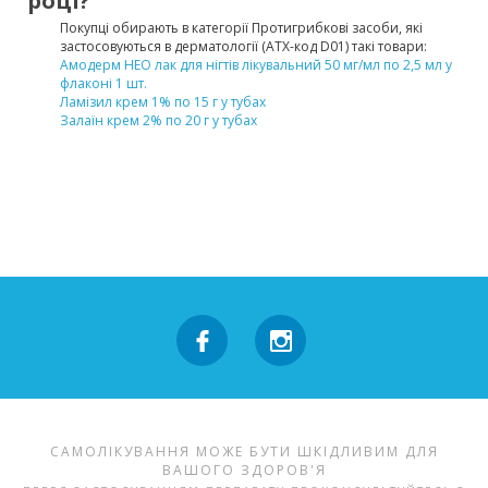
році?
Покупці обирають в категорії Протигрибкові засоби, які
застосовуються в дерматології (ATX-код D01) такі товари:
Амодерм НЕО лак для нігтів лікувальний 50 мг/мл по 2,5 мл у
флаконі 1 шт.
Ламізил крем 1% по 15 г у тубах
Залаїн крем 2% по 20 г у тубах
САМОЛІКУВАННЯ МОЖЕ БУТИ ШКІДЛИВИМ ДЛЯ
ВАШОГО ЗДОРОВ'Я