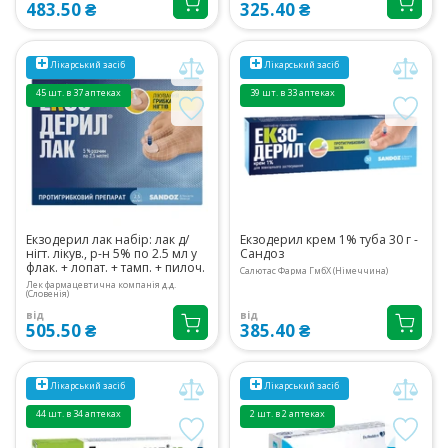
483.50 ₴
325.40 ₴
Лікарський засіб
Лікарський засіб
45 шт. в 37 аптеках
39 шт. в 33 аптеках
Екзодерил лак набір: лак д/
Екзодерил крем 1% туба 30 г -
нігт. лікув., р-н 5% по 2.5 мл у
Сандоз
флак. + лопат. + тамп. + пилоч.
Салютас Фарма ГмбХ (Німеччина)
Лек фармацевтична компанія д.д.
(Словенія)
від
від
505.50 ₴
385.40 ₴
Лікарський засіб
Лікарський засіб
44 шт. в 34 аптеках
2 шт. в 2 аптеках