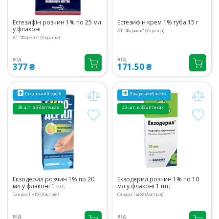
Естезифін розчин 1% по 25 мл
Естезифін крем 1% туба 15 г
у флаконі
АТ "Фармак" (Україна)
АТ "Фармак" (Україна)
від
від
377 ₴
171.50 ₴
Лікарський засіб
Лікарський засіб
38 шт. в 33 аптеках
43 шт. в 33 аптеках
Екзодерил розчин 1% по 20
Екзодерил розчин 1% по 10
мл у флаконі 1 шт.
мл у флаконі 1 шт.
Сандоз ГмбХ (Австрія)
Сандоз ГмбХ (Австрія)
від
від