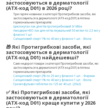
застосовуються в дерматології
(ATX-код D01) в 2026 році?
Три гарячі новинки з категорії Протигрибкові засоби, які
застосовуються в дерматології (ATX-код D01) в Аптека
гормональних препаратів:
Циклокутан лак д/нігтів протигрибковий 3г Mibe
Амодерм НЕО лак для нігтів лікувальний 50 мг/мл по 2,5 мл у
флаконі 1 шт.
Саліциловий спирт 1% по 40 мл у флаконі 1 шт. - Віола
🎁 Які Протигрибкові засоби, які
застосовуються в дерматології
(ATX-код D01) найдешевші?
Самі недорогі товари з категорії Протигрибкові засоби, які
застосовуються в дерматології (ATX-код D01) в Аптека
гормональних препаратів:
Саліциловий спирт 2% по 25 мл у флаконі 1 шт. - Фармак
Саліциловий спирт 1% по 40 мл у флаконі 1 шт. - Віола
Гризеофульвін таблетки по 125 мг 40 шт. (20х2)
✅ Які Протигрибкові засоби, які
застосовуються в дерматології
(ATX-код D01) краще купити у 2026