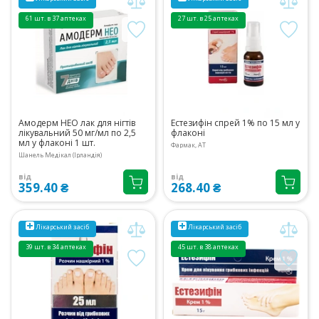
61 шт. в 37 аптеках
27 шт. в 25 аптеках
Амодерм НЕО лак для нігтів
Естезифін спрей 1% по 15 мл у
лікувальний 50 мг/мл по 2,5
флаконі
мл у флаконі 1 шт.
Фармак, АТ
Шанель Медікал (Ірландія)
від
від
359.40 ₴
268.40 ₴
Лікарський засіб
Лікарський засіб
39 шт. в 34 аптеках
45 шт. в 38 аптеках