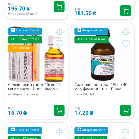
від
195.70 ₴
від
181.50 ₴
Упаковка (2 шт.)
Лікарський засіб
Лікарський засіб
611 шт. в 47 аптеках
404 шт. в 49 аптеках
Топ продажів
Саліциловий спирт 2% по 25
Саліциловий спирт 1% по 40
мл у флаконі 1 шт. - Фармак
мл у флаконі 1 шт. - Віола
АТ "Фармак" (Україна)
Віола, ФФ, ПрАТ
від
від
16.70 ₴
17.20 ₴
Лікарський засіб
Лікарський засіб
55 шт. в 37 аптеках
21 шт. в 18 аптеках