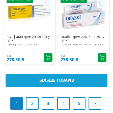
Пімафуцин крем 2% по 30 г у
Онабет крем 20 мг/г по 20 г у
тубах
тубах
Теммлер Італіа С.р.л. (Італія)
Гленмарк Фармасьютикалз Лтд. (Індія)
від
від
278.30 ₴
238.80 ₴
БIЛЬШЕ ТОВАРIВ
1
2
3
4
5
>