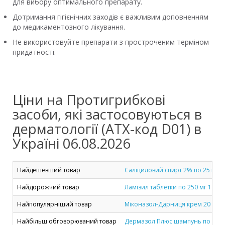
для вибору оптимального препарату.
Дотримання гігієнічних заходів є важливим доповненням
до медикаментозного лікування.
Не використовуйте препарати з простроченим терміном
придатності.
Ціни на Протигрибкові
засоби, які застосовуються в
дерматології (ATX-код D01) в
Україні 06.08.2026
Найдешевший товар
Саліциловий спирт 2% по 25 мл у
Найдорожчий товар
Ламізил таблетки по 250 мг 14 шт
Найпопулярніший товар
Міконазол-Дарниця крем 20 мг/г п
Найбільш обговорюваний товар
Дермазол Плюс шампунь по 100 м