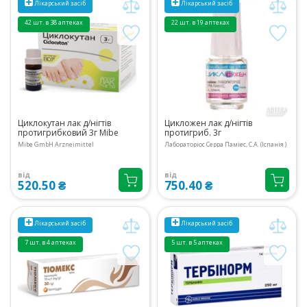
Лікарський засіб
Лікарський засіб
42 шт. в 38 аптеках
22 шт. в 19 аптеках
Циклокутан лак д/нігтів
Цикложен лак д/нігтів
протигрибковий 3г Mibe
протигриб. 3г
Mibe GmbH Arzneimittel
Лабораторіос Серра Паміес, С.А. (Іспанія )
від
від
520.50 ₴
750.40 ₴
Лікарський засіб
Лікарський засіб
7 шт. в 4 аптеках
5 шт. в 5 аптеках