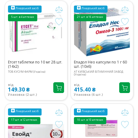
Лікарський засіб
Лікарський засіб
5 шт. в 4 аптеках
21 шт. в 16 аптеках
Етсет таблетки по 10 мг 28 шт.
Епадол Нео капсули по 1 г 60
(14х2)
шт. (10х6)
ТОВ КУСУМ ФАРМ (Україна)
АТ КИЇВСЬКИЙ ВІТАМІННИЙ ЗАВОД
(Україна)
від
від
149.30 ₴
415.40 ₴
Упаковка (2 шт.)
Упаковка (6 шт.)
Лікарський засіб
Лікарський засіб
17 шт. в 12 аптеках
10 шт. в 10 аптеках