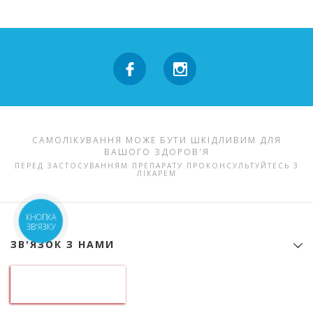
САМОЛІКУВАННЯ МОЖЕ БУТИ ШКІДЛИВИМ ДЛЯ
ВАШОГО ЗДОРОВ'Я
ПЕРЕД ЗАСТОСУВАННЯМ ПРЕПАРАТУ ПРОКОНСУЛЬТУЙТЕСЬ З
ЛІКАРЕМ
КНОПКА
ЗВ'ЯЗКУ
ЗВ'ЯЗОК З НАМИ
Контактна інформація
ТОВ "Аптека гормональних препаратів"
01133, Україна, Київ
б-р Лесі Українки, 9
ідентифікаційний код 22974151