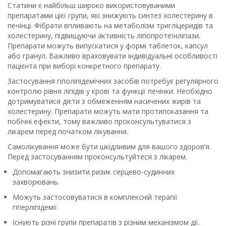
Статини є найбільш широко використовуваними
препаратами цієї групи, які знижують синтез холестерину в
печінці. Фібрати впливають на метаболізм тригліцеридів та
холестерину, підвищуючи активність ліпопротеїнліпази.
Препарати можуть випускатися у формі таблеток, капсул
або гранул. Важливо враховувати індивідуальні особливості
пацієнта при виборі конкретного препарату.
Застосування гіполіпідемічних засобів потребує регулярного
контролю рівня ліпідів у крові та функції печінки. Необхідно
дотримуватися дієти з обмеженням насичених жирів та
холестерину. Препарати можуть мати протипоказання та
побічні ефекти, тому важливо проконсультуватися з
лікарем перед початком лікування.
Самолікування може бути шкідливим для вашого здоров’я.
Перед застосуванням проконсультуйтеся з лікарем.
Допомагають знизити ризик серцево-судинних
захворювань.
Можуть застосовуватися в комплексній терапії
гіперліпідемії.
Існують різні групи препаратів з різним механізмом дії.