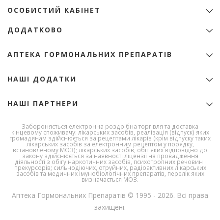
ОСОБИСТИЙ КАБІНЕТ
+38 (068) 345-01-31
Особистий Кабінет
zakaz@e-apteka.com.ua
ДОДАТКОВО
Закладки
Мережа аптек на мапі
Товари зі знижкою
Програма лояльності
АПТЕКА ГОРМОНАЛЬНИХ ПРЕПАРАТІВ
Акції
Бренди
Ліцензія
НАШІ ДОДАТКИ
Ліки за алфавітом
Сертифікати
Новини
Публічний договір (Оферта)
НАШІ ПАРТНЕРИ
Корисна інформація
Полiтика конфiденцiйностi
Умови доставки та оплати
Державна служба
Забороняється електронна роздрібна торгівля та доставка
України з
Умови використання сайту
кінцевому споживачу: лікарських засобів, реалізація (відпуск) яких
лікарських
громадянам здійснюється за рецептами лікарів (крім відпуску таких
Про Компанію
засобів та
лікарських засобів за електронним рецептом у порядку,
контролю за
встановленому МОЗ); лікарських засобів, обіг яких відповідно до
Політика повернення
закону здійснюється за наявності ліцензії на провадження
наркотиками
діяльності з обігу наркотичних засобів, психотропних речовин і
Політика якості
прекурсорів; сильнодіючих, отруйних, радіоактивних лікарських
засобів та медичних імунобіологічних препаратів, перелік яких
Робота в компанії
визначається МОЗ.
Аптека Гормональних Препаратів © 1995 - 2026. Всі права
захищені.