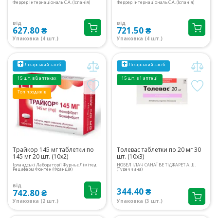
Феррер Інтернаціональ С.А. (Іспанія)
Феррер Інтернаціональ С.А. (Іспанія)
від
від
627.80 ₴
721.50 ₴
Упаковка (4 шт.)
Упаковка (4 шт.)
Лікарський засіб
Лікарський засіб
15 шт. в 8 аптеках
15 шт. в 1 аптеці
Топ продажів
Трайкор 145 мг таблетки по
Толевас таблетки по 20 мг 30
145 мг 20 шт. (10х2)
шт. (10х3)
Ірландські Лабораторії Фурньє Лімітед
НОБЕЛ ІЛАЧ САНАЇ ВЕ ТІДЖАРЕТ А.Ш.
Рецифарм Фонтен (Франція)
(Туреччина)
від
344.40 ₴
742.80 ₴
Упаковка (2 шт.)
Упаковка (3 шт.)