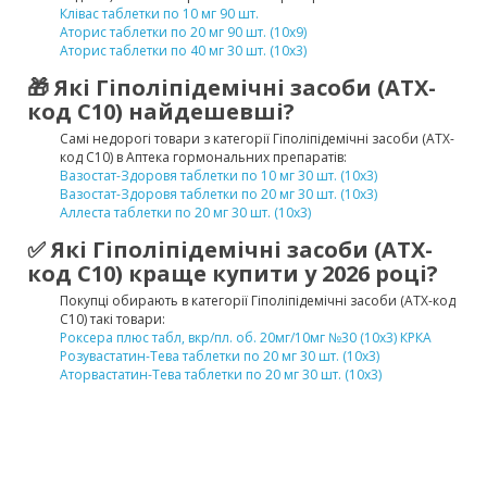
Клівас таблетки по 10 мг 90 шт.
Аторис таблетки по 20 мг 90 шт. (10х9)
Аторис таблетки по 40 мг 30 шт. (10х3)
🎁 Які Гіполіпідемічні засоби (ATX-
код C10) найдешевші?
Самі недорогі товари з категорії Гіполіпідемічні засоби (ATX-
код C10) в Аптека гормональних препаратів:
Вазостат-Здоровя таблетки по 10 мг 30 шт. (10х3)
Вазостат-Здоровя таблетки по 20 мг 30 шт. (10х3)
Аллеста таблетки по 20 мг 30 шт. (10х3)
✅ Які Гіполіпідемічні засоби (ATX-
код C10) краще купити у 2026 році?
Покупці обирають в категорії Гіполіпідемічні засоби (ATX-код
C10) такі товари:
Роксера плюс табл, вкр/пл. об. 20мг/10мг №30 (10х3) КРКА
Розувастатин-Тева таблетки по 20 мг 30 шт. (10х3)
Аторвастатин-Тева таблетки по 20 мг 30 шт. (10х3)