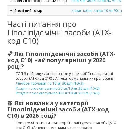
Найбільш обговорюваний товар
Вазиліп таблетки по 40 мг 28 шт. (
Найновіший товар
Клівас таблетки по 10 мг 90 шт.
Часті питання про
Гіполіпідемічні засоби (ATX-
код C10)
💕 Які Гіполіпідемічні засоби (ATX-
код C10) найпопулярніші у 2026
році?
ТОП-3 найпопулярніші товари у категорії Гіполіпідемічні
засоби (ATX-код C10) в Аптека гормональних препаратів:
Ліпобон таблетки по 10 мг 30 шт. (10х3)
Розуліп плюс капсули по 20 мг/10 мг 30 шт. (10х3)
Розуліп плюс капсули по 10 мг/10 мг 30 шт. (10х3)
🎀 Які новинки у категорії
Гіполіпідемічні засоби (ATX-код
C10) в 2026 році?
Три гарячі новинки з категорії Гіполіпідемічні засоби (ATX-
код C10) в Аптека гормональних препаратів: