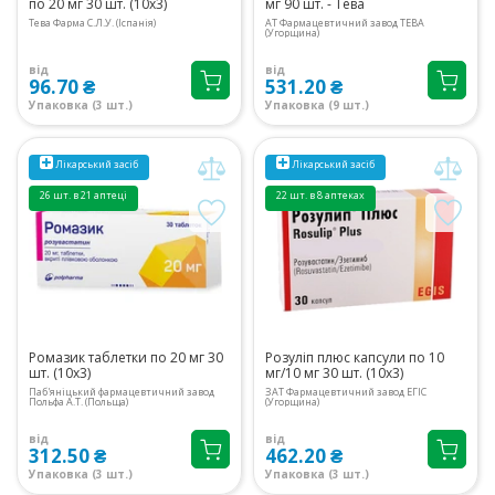
по 20 мг 30 шт. (10х3)
мг 90 шт. - Тева
Тева Фарма С.Л.У. (Іспанія)
АТ Фармацевтичний завод ТЕВА
(Угорщина)
від
від
96.70 ₴
531.20 ₴
Упаковка (3 шт.)
Упаковка (9 шт.)
Лікарський засіб
Лікарський засіб
26 шт. в 21 аптеці
22 шт. в 8 аптеках
Ромазик таблетки по 20 мг 30
Розуліп плюс капсули по 10
шт. (10х3)
мг/10 мг 30 шт. (10х3)
Паб'яніцький фармацевтичний завод
ЗАТ Фармацевтичний завод ЕГІС
Польфа А.Т. (Польща)
(Угорщина)
від
від
312.50 ₴
462.20 ₴
Упаковка (3 шт.)
Упаковка (3 шт.)