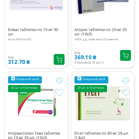
Клівас таблетки по 10 мг 90
Аторис таблетки по 20 мг 30
шт.
шт. (10х3)
Acino Pharma AG
КРКА, д.д., Ново место (Словенія)
від
369.10 ₴
від
312.70 ₴
Упаковка (3 шт.)
Лікарський засіб
Лікарський засіб
42 шт. в 15 аптеках
29 шт. в 19 аптеках
Аторвастатин-Тева таблетки
Етсет таблетки по 80 мг 28 шт.
по 10 мг 30 шт. (10х3)
(14х2)