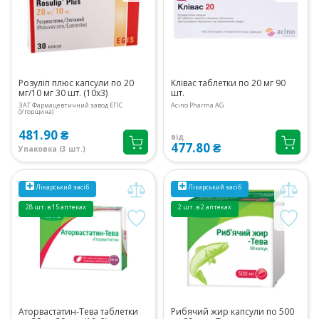
Розуліп плюс капсули по 20
Клівас таблетки по 20 мг 90
мг/10 мг 30 шт. (10х3)
шт.
ЗАТ Фармацевтичний завод ЕГІС
Acino Pharma AG
(Угорщина)
481.90 ₴
від
477.80 ₴
Упаковка (3 шт.)
Лікарський засіб
Лікарський засіб
28 шт. в 15 аптеках
2 шт. в 2 аптеках
Аторвастатин-Тева таблетки
Рибячий жир капсули по 500