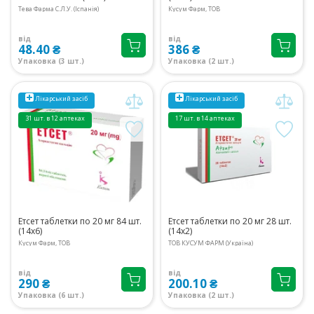
Тева Фарма С.Л.У. (Іспанія)
Кусум Фарм, ТОВ
від
від
48.40 ₴
386 ₴
Упаковка (3 шт.)
Упаковка (2 шт.)
Лікарський засіб
Лікарський засіб
31 шт. в 12 аптеках
17 шт. в 14 аптеках
Етсет таблетки по 20 мг 84 шт.
Етсет таблетки по 20 мг 28 шт.
(14х6)
(14х2)
Кусум Фарм, ТОВ
ТОВ КУСУМ ФАРМ (Україна)
від
від
290 ₴
200.10 ₴
Упаковка (6 шт.)
Упаковка (2 шт.)