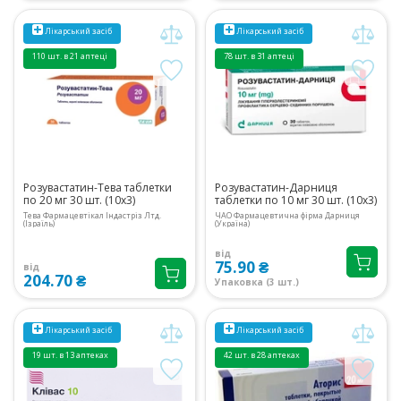
Лікарський засіб
Лікарський засіб
110 шт. в 21 аптеці
78 шт. в 31 аптеці
Розувастатин-Тева таблетки
Розувастатин-Дарниця
по 20 мг 30 шт. (10х3)
таблетки по 10 мг 30 шт. (10х3)
Тева Фармацевтікал Індастріз Лтд.
ЧАО Фармацевтична фірма Дарниця
(Ізраїль)
(Україна)
від
75.90 ₴
від
204.70 ₴
Упаковка (3 шт.)
Лікарський засіб
Лікарський засіб
19 шт. в 13 аптеках
42 шт. в 28 аптеках