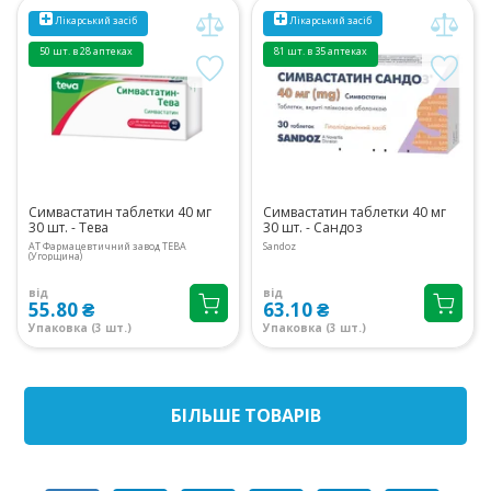
Лікарський засіб
Лікарський засіб
50 шт. в 28 аптеках
81 шт. в 35 аптеках
Симвастатин таблетки 40 мг
Симвастатин таблетки 40 мг
30 шт. - Тева
30 шт. - Сандоз
АТ Фармацевтичний завод ТЕВА
Sandoz
(Угорщина)
від
від
55.80 ₴
63.10 ₴
Упаковка (3 шт.)
Упаковка (3 шт.)
БIЛЬШЕ ТОВАРIВ