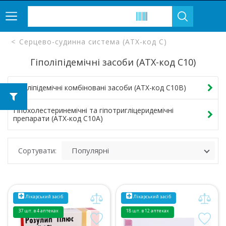
Серцево-судинна система (ATX-код C)
Гіполіпідемічні засоби (ATX-код C10)
Гіполіпідемічні комбіновані засоби (ATX-код C10B)
Гіпохолестеринемічні та гіпотригліцеридемічні
препарати (ATX-код C10A)
Сортувати:
Лікарський засіб
Лікарський засіб
37 шт. в 4 аптеках
18 шт. в 12 аптеках