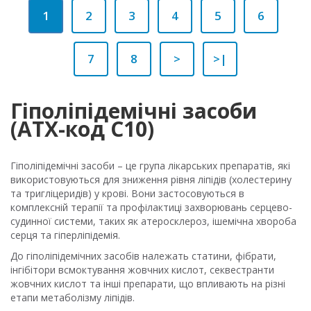
1
2
3
4
5
6
7
8
>
>|
Гіполіпідемічні засоби
(ATX-код C10)
Гіполіпідемічні засоби – це група лікарських препаратів, які
використовуються для зниження рівня ліпідів (холестерину
та тригліцеридів) у крові. Вони застосовуються в
комплексній терапії та профілактиці захворювань серцево-
судинної системи, таких як атеросклероз, ішемічна хвороба
серця та гіперліпідемія.
До гіполіпідемічних засобів належать статини, фібрати,
інгібітори всмоктування жовчних кислот, секвестранти
жовчних кислот та інші препарати, що впливають на різні
етапи метаболізму ліпідів.