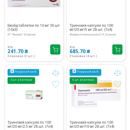
Евойд таблетки по 10 мг 30 шт.
Триномія капсули по 100
(10х3)
мг/20 мг/5 мг 28 шт. (7х4)
АТ "Фармак" (Україна)
Феррер Інтернаціональ С.А. (Іспанія)
від
від
241.70 ₴
685.70 ₴
Упаковка (3 шт.)
Упаковка (4 шт.)
Лікарський засіб
Лікарський засіб
3 шт. в 3 аптеках
6 шт. в 5 аптеках
Триномія капсули по 100
Триномія капсули по 100
мг/20 мг/2.5 мг 28 шт. (7х4)
мг/20 мг/10 мг 28 шт. (7х4)