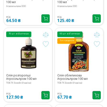
100 мл
100 мл
Агросельпром ООО
Агросельпром ООО
від
від
64.50 ₴
125.40 ₴
70 шт. в 43 аптеках
95 шт. в 47 аптеках
Топ продажів
Олія розторопші
Олія облепихова
Агросільпром 100 мл
Агросільпром 100 мл
ТОВ ТК Екоойл (Україна)
ТОВ ТК Екоойл (Україна)
від
від
127.90 ₴
67.70 ₴