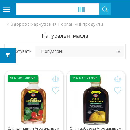
Здорове харчування і органічні продукти
Натуральні масла
Сортувати:
61 шт. в 44 аптеках
64 шт. в 44 аптеках
Олія шипшини Агросільпром
Олія гарбузова Агросільпром