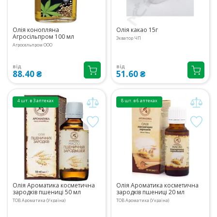
Олія конопляна
Олія какао 15г
Агросільпром 100 мл
Экватор ЧП
Агросельпром ООО
від
від
88.40 ₴
51.60 ₴
4 шт. в 3 аптеках
8 шт. в 6 аптеках
Олія Ароматика косметична
Олія Ароматика косметична
зародків пшениці 50 мл
зародків пшениці 20 мл
ТОВ Ароматика (Україна)
ТОВ Ароматика (Україна)