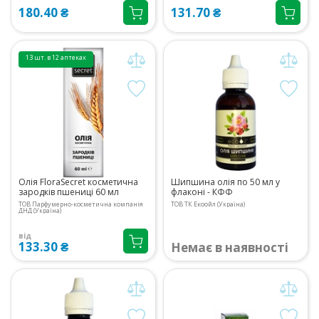
180.40 ₴
131.70 ₴
13 шт. в 12 аптеках
Олія FloraSecret косметична
Шипшина олія по 50 мл у
зародків пшениці 60 мл
флаконі - КФФ
ТОВ Парфумерно-косметична компанія
ТОВ ТК Екоойл (Україна)
ДНД (Україна)
від
133.30 ₴
Немає в наявності