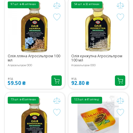
97 шт. в 46 аптеках
54 шт. в 32 аптеках
Олія лляна Агросільпром 100
Олія кунжутна Агросільпром
мл
100 мл
Агросельпром ООО
Агросельпром ООО
від
від
59.50 ₴
92.80 ₴
73 шт. в 45 аптеках
123 шт. в 41 аптеці