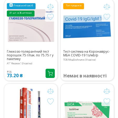
Лікарський засіб
Топ продажів
41 шт. в 36 аптеках
Глюкозо-толерантний тест
Тест-система на Коронавірус-
порошок 75 г/пак. по 75.75 г у
МБА COVID-19 1s/wb/p
пакетику
ТОВ МедБіоАльянс (Україна)
АТ "Фармак" (Україна)
від
73.20 ₴
Немає в наявності