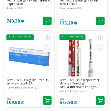
Тест Sniper для визначення 10
Тест Express test для визнач.
наркотиків
кетонів №25
Фармаско, ООО
Долфи Украина, ООО
від
740.30 ₴
113.20 ₴
515 шт. в 50 аптеках
57 шт. в 46 аптеках
Тест COVID-19Ag 1kt Covid-19-
Тест COVID-19 експрес-тест
антиген-тест-МБА
Мілістан Комбі д/
визн.антигена та грипу А/В
ТОВ МедБіоАльянс (Україна)
Ashur Tech (Hangzhou) Co.
від
від
109.50 ₴
675.90 ₴