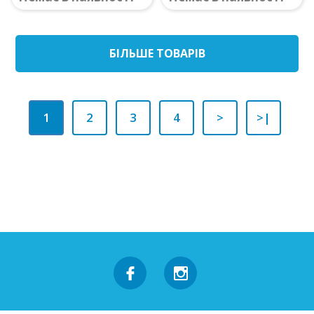
БIЛЬШЕ ТОВАРIВ
1
2
3
4
>
>|