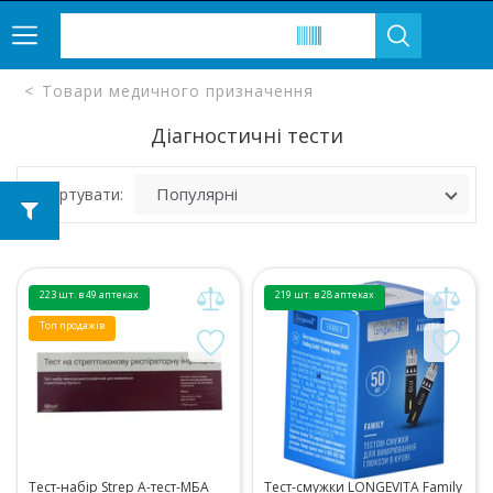
Товари медичного призначення
Діагностичні тести
Сортувати:
223 шт. в 49 аптеках
219 шт. в 28 аптеках
Топ продажів
Тест-набір Strep A-тест-МБА
Тест-смужки LONGEVITA Family