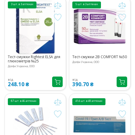
3 шт. в 3 аптеках
5 шт. в 3 аптеках
Тест-смужки Rightest ELSA для
Тест-смужки 2В COMFORT №50
глюкометрів №25
Долфи Украина, ООО
Долфи Украина, ООО
від
від
248.10 ₴
390.70 ₴
87 шт. в 46 аптеках
414 шт. в 49 аптеках