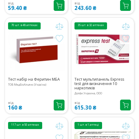
від
від
59.40 ₴
243.60 ₴
70 шт. в 48 аптеках
35 шт. в 32 аптеках
Тест набір на Феритин МБА
Тест мультипанель Express
test для визначення 10
ТОВ МедБіоАльянс (Україна)
наркотиків
Долфи Украина, ООО
від
від
160 ₴
615.30 ₴
117 шт. в 50 аптеках
1 шт. в 1 аптеці