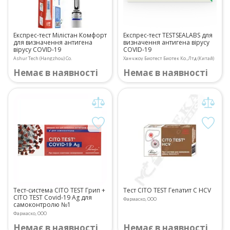
Експрес-тест Мілістан Комфорт
Експрес-тест TESTSEALABS для
для визначення антигена
визначення антигена вірусу
вірусу COVID-19
COVID-19
Ashur Tech (Hangzhou) Co.
Ханчжоу Биотест Биотек Ко.,Лтд (Китай)
Немає в наявності
Немає в наявності
Тест-система CITO TEST Грип +
Тест CITO TEST Гепатит C HCV
CITO TEST Covid-19 Ag для
Фармаско, ООО
самоконтролю №1
Фармаско, ООО
Немає в наявності
Немає в наявності