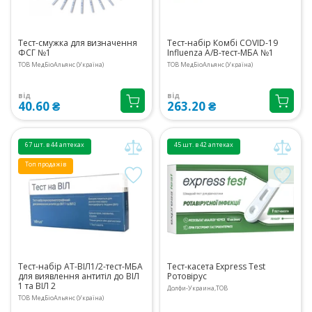
Тест-смужка для визначення
Тест-набір Комбі COVID-19
ФСГ №1
Influenza A/B-тест-МБА №1
ТОВ МедБіоАльянс (Україна)
ТОВ МедБіоАльянс (Україна)
від
від
40.60 ₴
263.20 ₴
67 шт. в 44 аптеках
45 шт. в 42 аптеках
Топ продажів
Тест-набір АТ-ВІЛ1/2-тест-МБА
Тест-касета Express Test
для виявлення антитіл до ВІЛ
Ротовірус
1 та ВІЛ 2
Долфи-Украина,ТОВ
ТОВ МедБіоАльянс (Україна)