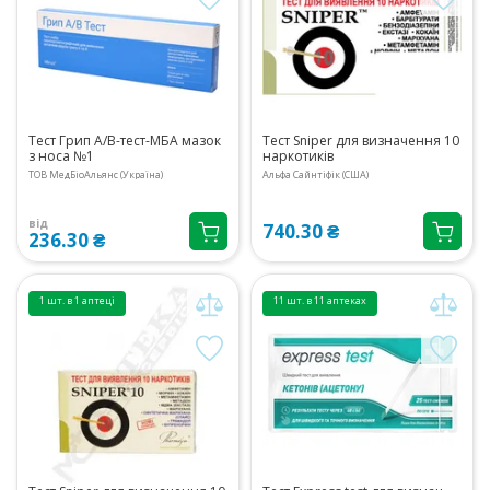
Тест Грип А/В-тест-МБА мазок
Тест Sniper для визначення 10
з носа №1
наркотиків
ТОВ МедБіоАльянс (Україна)
Альфа Сайнтіфік (США)
від
740.30 ₴
236.30 ₴
1 шт. в 1 аптеці
11 шт. в 11 аптеках