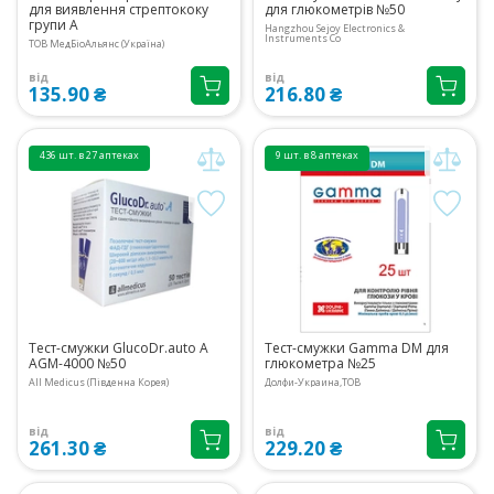
для виявлення стрептококу
для глюкометрів №50
групи А
Hangzhou Sejoy Electronics &
Instruments Co
ТОВ МедБіоАльянс (Україна)
від
від
135.90 ₴
216.80 ₴
436 шт. в 27 аптеках
9 шт. в 8 аптеках
Тест-смужки GlucoDr.auto А
Тест-смужки Gamma DM для
AGM-4000 №50
глюкометра №25
All Medicus (Південна Корея)
Долфи-Украина,ТОВ
від
від
261.30 ₴
229.20 ₴