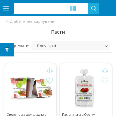
Діабетичне харчування
Пасти
Сортувати:
Стевія паста шоколадна з
Паста ягідна LiQberry