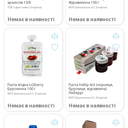
арахісом 130г
Журавлинна 100 г
ТОВ Гудвіл-Інвест (Україна)
ФОП Шмигельска А.С. (Україна)
Немає в наявності
Немає в наявності
Паста ягідна LiQberry
Паста Набір №3 (чорниця,
Бруснична 100 г
брусниця, журавлина)
Лікберрі
ФОП Шмигельска А.С. (Україна)
ФОП Шмигельска А.С. (Україна)
Немає в наявності
Немає в наявності