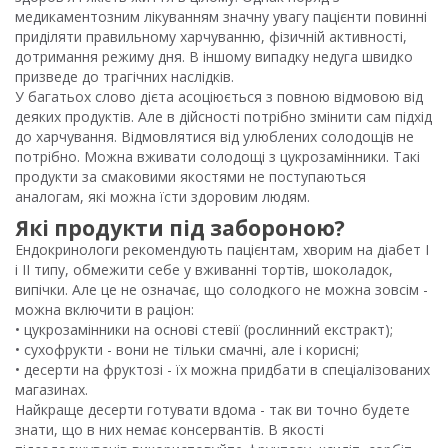
медикаментозним лікуванням значну увагу пацієнти повинні
приділяти правильному харчуванню, фізичній активності,
дотримання режиму дня. В іншому випадку недуга швидко
призведе до трагічних наслідків.
У багатьох слово дієта асоціюється з повною відмовою від
деяких продуктів. Але в дійсності потрібно змінити сам підхід
до харчування. Відмовлятися від улюблених солодощів не
потрібно. Можна вживати солодощі з цукрозамінники. Такі
продукти за смаковими якостями не поступаються
аналогам, які можна їсти здоровим людям.
Які продукти під забороною?
Ендокринологи рекомендують пацієнтам, хворим на діабет I
і II типу, обмежити себе у вживанні тортів, шоколадок,
випічки. Але це не означає, що солодкого не можна зовсім -
можна включити в раціон:
• цукрозамінники на основі стевії (рослинний екстракт);
• сухофрукти - вони не тільки смачні, але і корисні;
• десерти на фруктозі - їх можна придбати в спеціалізованих
магазинах.
Найкраще десерти готувати вдома - так ви точно будете
знати, що в них немає консервантів. В якості