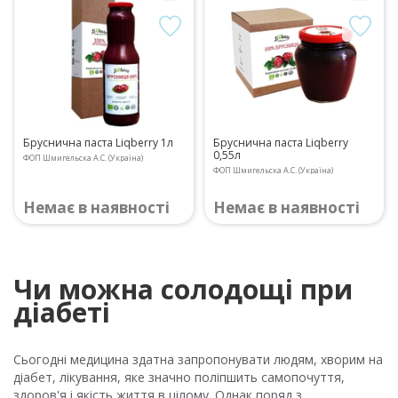
Бруснична паста Liqberry 1л
Бруснична паста Liqberry
0,55л
ФОП Шмигельска А.С. (Україна)
ФОП Шмигельска А.С. (Україна)
Немає в наявності
Немає в наявності
Чи можна солодощі при
діабеті
Сьогодні медицина здатна запропонувати людям, хворим на
діабет, лікування, яке значно поліпшить самопочуття,
здоров'я і якість життя в цілому. Однак поряд з