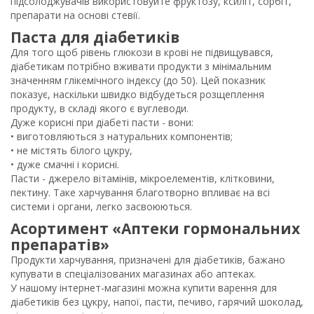
підсолоджувачів використовуйте фруктозу, ксиліт, сорбіт,
препарати на основі стевії.
Паста для діабетиків
Для того щоб рівень глюкози в крові не підвищувався,
діабетикам потрібно вживати продукти з мінімальним
значенням глікемічного індексу (до 50). Цей показник
показує, наскільки швидко відбудеться розщеплення
продукту, в складі якого є вуглеводи.
Дуже корисні при діабеті пасти - вони:
• виготовляються з натуральних компонентів;
• не містять білого цукру,
• дуже смачні і корисні.
Пасти - джерело вітамінів, мікроелементів, клітковини,
пектину. Таке харчування благотворно впливає на всі
системи і органи, легко засвоюються.
Асортимент «Аптеки гормональних
препаратів»
Продукти харчування, призначені для діабетиків, бажано
купувати в спеціалізованих магазинах або аптеках.
У нашому інтернет-магазині можна купити варення для
діабетиків без цукру, напої, пасти, печиво, гарячий шоколад,