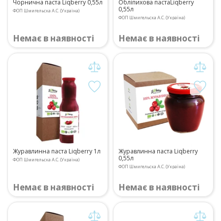
Чорнична паста Liqberry 0,55л
Обліпихова пастаLiqberry
0,55л
ФОП Шмигельска А.С. (Україна)
ФОП Шмигельска А.С. (Україна)
Немає в наявності
Немає в наявності
Журавлинна паста Liqberry 1л
Журавлинна паста Liqberry
0,55л
ФОП Шмигельска А.С. (Україна)
ФОП Шмигельска А.С. (Україна)
Немає в наявності
Немає в наявності