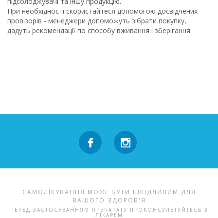
підсолоджувачі та іншу продукцію.
При необхідності скористайтеся допомогою досвідчених
провізорів - менеджери допоможуть зібрати покупку,
дадуть рекомендації по способу вживання і зберігання.
САМОЛІКУВАННЯ МОЖЕ БУТИ ШКІДЛИВИМ ДЛЯ
ВАШОГО ЗДОРОВ'Я
ПЕРЕД ЗАСТОСУВАННЯМ ПРЕПАРАТУ ПРОКОНСУЛЬТУЙТЕСЬ З
ЛІКАРЕМ