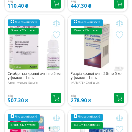
від
від
110.40 ₴
447.30 ₴
Лікарський засіб
Лікарський засіб
59 шт. в 27 аптеках
25 шт. в 13 аптеках
Симбрінза краплі очні по 5 мл
Розріз краплі очні 2% по 5 мл
у флаконі 1 шт.
у флаконі 1 шт.
Алкон-Куврьор (Бельгія)
ФАРМАТЕН С.А.(Греція)
від
від
507.30 ₴
278.90 ₴
Лікарський засіб
Лікарський засіб
87 шт. в 42 аптеках
147 шт. в 47 аптеках