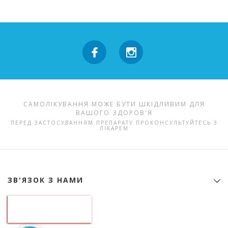
САМОЛІКУВАННЯ МОЖЕ БУТИ ШКІДЛИВИМ ДЛЯ
ВАШОГО ЗДОРОВ'Я
ПЕРЕД ЗАСТОСУВАННЯМ ПРЕПАРАТУ ПРОКОНСУЛЬТУЙТЕСЬ З
ЛІКАРЕМ
ЗВ'ЯЗОК З НАМИ
Контактна інформація
ТОВ "Аптека гормональних препаратів"
01133, Україна, Київ
б-р Лесі Українки, 9