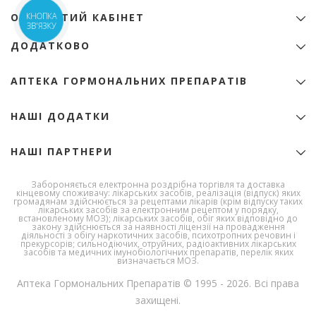
ідентифікаційний код 22974151
ОСОБИСТИЙ КАБІНЕТ
КНОПКА
+38 (068) 345-01-31
ЗВ'ЯЗКУ
Особистий Кабінет
zakaz@e-apteka.com.ua
ДОДАТКОВО
Закладки
Мережа аптек на мапі
Товари зі знижкою
Програма лояльності
АПТЕКА ГОРМОНАЛЬНИХ ПРЕПАРАТІВ
Акції
Бренди
Ліцензія
НАШІ ДОДАТКИ
Ліки за алфавітом
Сертифікати
Новини
Публічний договір (Оферта)
НАШІ ПАРТНЕРИ
Корисна інформація
Полiтика конфiденцiйностi
Умови доставки та оплати
Державна служба
Забороняється електронна роздрібна торгівля та доставка
України з
Умови використання сайту
кінцевому споживачу: лікарських засобів, реалізація (відпуск) яких
лікарських
громадянам здійснюється за рецептами лікарів (крім відпуску таких
Про Компанію
засобів та
лікарських засобів за електронним рецептом у порядку,
контролю за
встановленому МОЗ); лікарських засобів, обіг яких відповідно до
Політика повернення
закону здійснюється за наявності ліцензії на провадження
наркотиками
діяльності з обігу наркотичних засобів, психотропних речовин і
Політика якості
прекурсорів; сильнодіючих, отруйних, радіоактивних лікарських
засобів та медичних імунобіологічних препаратів, перелік яких
Робота в компанії
визначається МОЗ.
Аптека Гормональних Препаратів © 1995 - 2026. Всі права
захищені.