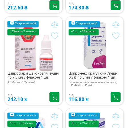
від
від
212.60 ₴
174.30 ₴
Лікарський засіб
Лікарський засіб
133 шт. в 46 аптеках
60 шт. в 35 аптеках
Ципрофарм Декс краплі вушні
Ципронекс краплі очні/вушні
по 7.5 мл у флаконі 1 шт.
0,3% по 5 мл у флаконі 1 шт.
АТ "Фармак" (Україна)
Варшавський фармацевтичний завод
Польфа АТ (Польща)
від
від
242.10 ₴
116.80 ₴
Лікарський засіб
Лікарський засіб
12 шт. в 8 аптеках
33 шт. в 19 аптеках