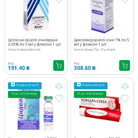
Цілоксан краплі очні/вушні
Цикломед краплі очні 1% по 5
0.35% по 5 мл у флаконі 1 шт.
мл у флаконі 1 шт.
Алкон-Куврьор (Бельгія)
Сентісс Фарма Пвт. Лтд. (Індія)
від
від
191.40 ₴
308.60 ₴
Лікарський засіб
Лікарський засіб
15 шт. в 12 аптеках
31 шт. в 26 аптеках