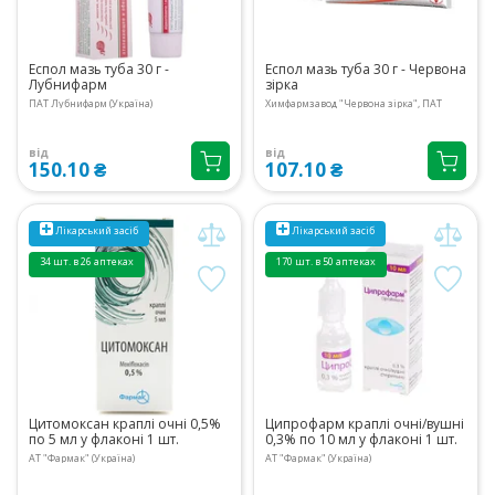
Еспол мазь туба 30 г -
Еспол мазь туба 30 г - Червона
Лубнифарм
зірка
ПАТ Лубнифарм (Україна)
Химфармзавод "Червона зірка", ПАТ
від
від
150.10 ₴
107.10 ₴
Лікарський засіб
Лікарський засіб
34 шт. в 26 аптеках
170 шт. в 50 аптеках
Цитомоксан краплі очні 0,5%
Ципрофарм краплі очні/вушні
по 5 мл у флаконі 1 шт.
0,3% по 10 мл у флаконі 1 шт.
АТ "Фармак" (Україна)
АТ "Фармак" (Україна)