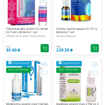
Офтальмодек краплі 0,2 мг/мл
Отіпакс краплі вушні по 16 г у
по 5 мл у флаконі 1 шт.
флаконі 1 шт.
ТОВ Дослідний завод ГНЦЛС (Україна)
Біокодекс (Франція)
від
від
93.60 ₴
229.30 ₴
Лікарський засіб
Лікарський засіб
25 шт. в 19 аптеках
35 шт. в 28 аптеках
Медролгін краплі очні 5 мг/мл
Ірифрин краплі очні 2,5% по 5