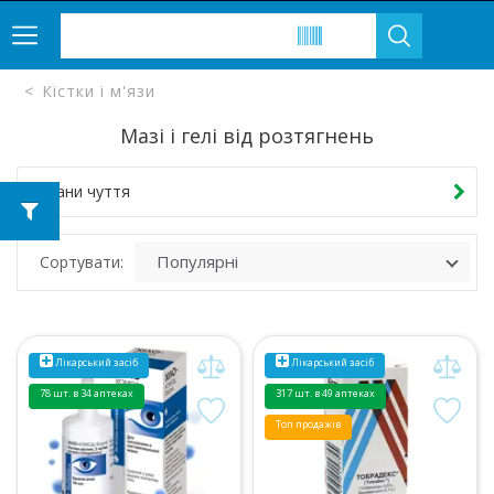
Кістки і м'язи
Мазі і гелі від розтягнень
Органи чуття
Сортувати:
Лікарський засіб
Лікарський засіб
78 шт. в 34 аптеках
317 шт. в 49 аптеках
Топ продажів