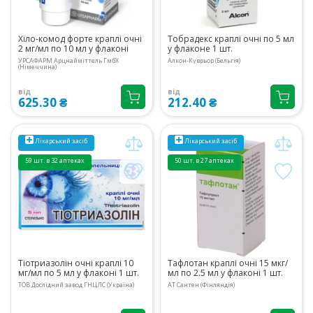
Хіло-комод форте краплі очні
Тобрадекс краплі очні по 5 мл
2 мг/мл по 10 мл у флаконі
у флаконе 1 шт.
УРСАФАРМ Арцнайміттель ГмбХ
Алкон-Куврьор (Бельгія)
(Німеччина)
від
від
625.30 ₴
212.40 ₴
Лікарський засіб
Лікарський засіб
59 шт. в 32 аптеках
50 шт. в 27 аптеках
Тіотриазолін очні краплі 10
Тафлотан краплі очні 15 мкг/
мг/мл по 5 мл у флаконі 1 шт.
мл по 2.5 мл у флаконі 1 шт.
ТОВ Дослідний завод ГНЦЛС (Україна)
АТ Сантен (Фінляндія)