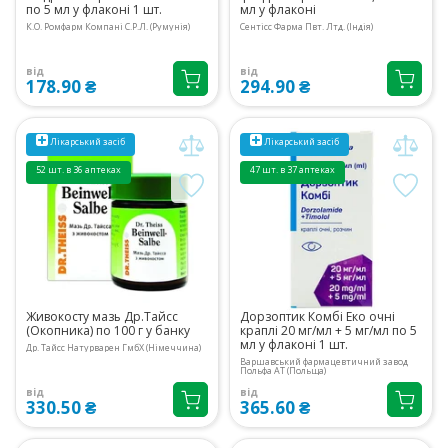
по 5 мл у флаконі 1 шт.
мл у флаконі
К.О. Ромфарм Компані С.Р.Л. (Румунія)
Сентісс Фарма Пвт. Лтд. (Індія)
від
від
178.90 ₴
294.90 ₴
Лікарський засіб
Лікарський засіб
52 шт. в 36 аптеках
47 шт. в 37 аптеках
Живокосту мазь Др.Тайсс
Дорзоптик Комбі Еко очні
(Окопника) по 100 г у банку
краплі 20 мг/мл + 5 мг/мл по 5
мл у флаконі 1 шт.
Др. Тайсс Натурварен ГмбХ (Німеччина)
Варшавський фармацевтичний завод
Польфа АТ (Польща)
від
від
330.50 ₴
365.60 ₴