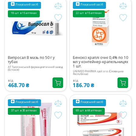
Лікарський засіб
Лікарський засіб
18 шт. в 15 аптеках
22 шт. в 15 аптеках
Випросал В мазь по 50 г у
Беноксі краплі очні 0,4% по 10
тубах
мл у контейнер-крапельницях
1 шт.
АТ Талліннський фармацевтичний завод
(Естонія)
UNIMED PHARMA spol.sr.o. (Словацька
Республіка)
від
від
468.70 ₴
186.70 ₴
Лікарський засіб
Лікарський засіб
37 шт. в 30 аптеках
69 шт. в 44 аптеках