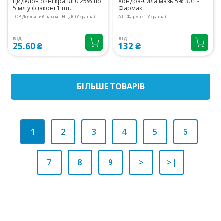
Циделон очні краплі 0.25% по
Хондра-Сила мазь 5% 30 г -
5 мл у флаконі 1 шт.
Фармак
ТОВ Дослідний завод ГНЦЛС (Україна)
АТ "Фармак" (Україна)
від
від
25.60 ₴
132 ₴
БIЛЬШЕ ТОВАРIВ
1
2
3
4
5
6
7
8
9
>
>|