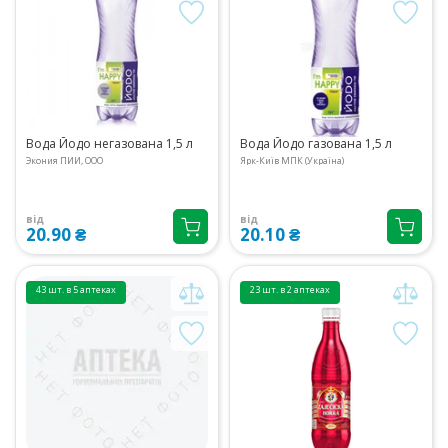
Вода Йодо негазована 1,5 л
Вода Йодо газована 1,5 л
Экония ПИИ, ООО
Ярк-Київ МПК (Україна)
від
від
20.90 ₴
20.10 ₴
43 шт. в 5 аптеках
23 шт. в 2 аптеках