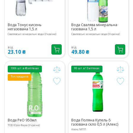
Вода Тонус-кисень
Вода Свалява мінеральна
негазована 1,5 л
газована 1,5 л
Свалявські мінеральні води (Україна)
Свалявські мінеральні води (Україна)
від
від
23.10 ₴
49.80 ₴
1006 шт. в 48 аптеках
90 шт. в 13 аптеках
Топ продажів
Вода РеО 950мл
Вода Поляна Купель-5
газована скло 0,5 л (Алекс)
ТОВ Юрія Фарм (Україна)
Алекс МПП