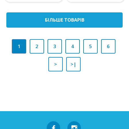
БIЛЬШЕ ТОВАРIВ
1
2
3
4
5
6
>
>|