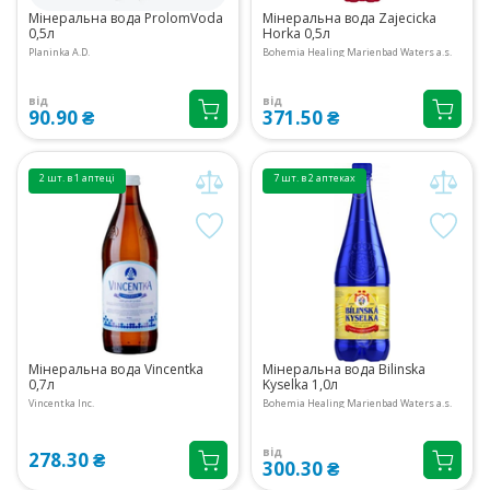
Мінеральна вода ProlomVoda
Мінеральна вода Zajecicka
0,5л
Horka 0,5л
Planinka A.D.
Bohemia Healing Marienbad Waters a.s.
від
від
90.90 ₴
371.50 ₴
2 шт. в 1 аптеці
7 шт. в 2 аптеках
Мінеральна вода Vincentka
Мінеральна вода Bilinska
0,7л
Kyselka 1,0л
Vincentka Inc.
Bohemia Healing Marienbad Waters a.s.
від
278.30 ₴
300.30 ₴