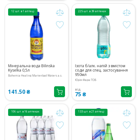
12 шт. в 1 аптеці
225 шт. в 39 аптеках
Мінеральна вода Bilinska
Ізота б/алк. напій з вмістом
Kyselka 0,5л
соди для спец. застосування
950мл
Bohemia Healing Marienbad Waters a.s.
Юрія-Фарм ТОВ
від
141.50 ₴
75 ₴
106 шт. в 16 аптеках
133 шт. в 21 аптеці