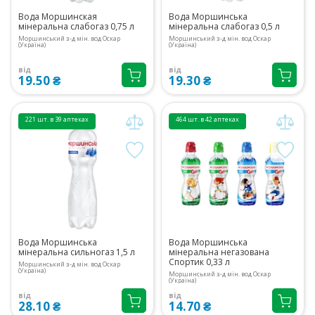
Вода Моршинская
Вода Моршинська
мінеральна слабогаз 0,75 л
мінеральна слабогаз 0,5 л
Моршинський з-д мін. вод Оскар
Моршинський з-д мін. вод Оскар
(Україна)
(Україна)
від
від
19.50 ₴
19.30 ₴
221 шт. в 39 аптеках
464 шт. в 42 аптеках
Вода Моршинська
Вода Моршинська
мінеральна сильногаз 1,5 л
мінеральна негазована
Спортик 0,33 л
Моршинський з-д мін. вод Оскар
(Україна)
Моршинський з-д мін. вод Оскар
(Україна)
від
від
28.10 ₴
14.70 ₴