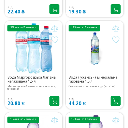
від
від
22.40 ₴
19.30 ₴
339 шт. в 43 аптеках
125 шт. в 18 аптеках
Вода Миргородська Лагідна
Вода Лужанська мінеральна
негазована 1,5 л
газована 1,5 л
Миргородський завод мінеральих вод
Свалявські мінеральні води (Україна)
(Україна)
від
від
20.80 ₴
44.20 ₴
154 шт. в 17 аптеках
123 шт. в 14 аптеках