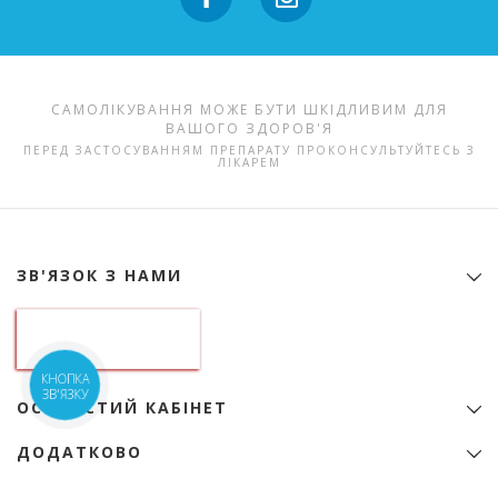
САМОЛІКУВАННЯ МОЖЕ БУТИ ШКІДЛИВИМ ДЛЯ
ВАШОГО ЗДОРОВ'Я
ПЕРЕД ЗАСТОСУВАННЯМ ПРЕПАРАТУ ПРОКОНСУЛЬТУЙТЕСЬ З
ЛІКАРЕМ
ЗВ'ЯЗОК З НАМИ
Контактна інформація
ТОВ "Аптека гормональних препаратів"
01133, Україна, Київ
б-р Лесі Українки, 9
КНОПКА
ідентифікаційний код 22974151
ЗВ'ЯЗКУ
ОСОБИСТИЙ КАБІНЕТ
+38 (068) 345-01-31
Особистий Кабінет
zakaz@e-apteka.com.ua
ДОДАТКОВО
Закладки
Мережа аптек на мапі
Товари зі знижкою
Програма лояльності