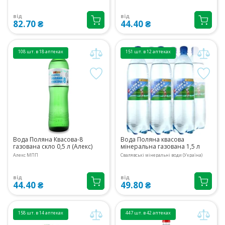
від
від
82.70 ₴
44.40 ₴
108 шт. в 18 аптеках
151 шт. в 12 аптеках
Вода Поляна Квасова-8
Вода Поляна квасова
газована скло 0,5 л (Алекс)
мінеральна газована 1,5 л
Алекс МПП
Свалявські мінеральні води (Україна)
від
від
44.40 ₴
49.80 ₴
158 шт. в 14 аптеках
447 шт. в 42 аптеках