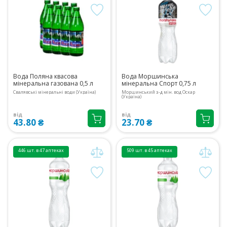
Вода Поляна квасова
Вода Моршинська
мінеральна газована 0,5 л
мінеральна Спорт 0,75 л
Свалявські мінеральні води (Україна)
Моршинський з-д мін. вод Оскар
(Україна)
від
від
43.80 ₴
23.70 ₴
446 шт. в 47 аптеках
509 шт. в 45 аптеках