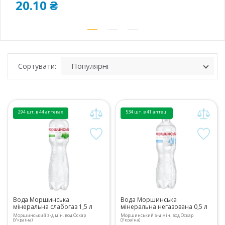
20.10 ₴
Сортувати:
294 шт. в 44 аптеках
534 шт. в 41 аптеці
Вода Моршинська
Вода Моршинська
мінеральна слабогаз 1,5 л
мінеральна негазована 0,5 л
Моршинський з-д мін. вод Оскар
Моршинський з-д мін. вод Оскар
(Україна)
(Україна)