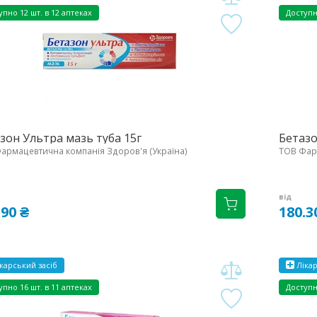
упно
12 шт. в 12 аптеках
Доступ
зон Ультра мазь туба 15г
Бетазо
армацевтична компанія Здоров'я (Україна)
ТОВ Фарм
від
.90 ₴
180.3
карський засіб
Лікар
упно
16 шт. в 11 аптеках
Доступ