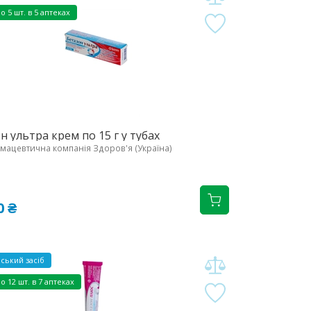
но
5 шт. в 5 аптеках
н ультра крем по 15 г у тубах
ацевтична компанія Здоров'я (Україна)
0 ₴
ський засіб
но
12 шт. в 7 аптеках