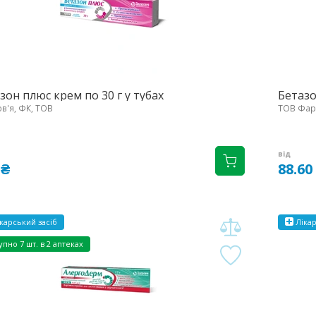
зон плюс крем по 30 г у тубах
Бетазо
в'я, ФК, ТОВ
ТОВ Фарм
від
 ₴
88.60
карський засіб
Лікар
упно
7 шт. в 2 аптеках