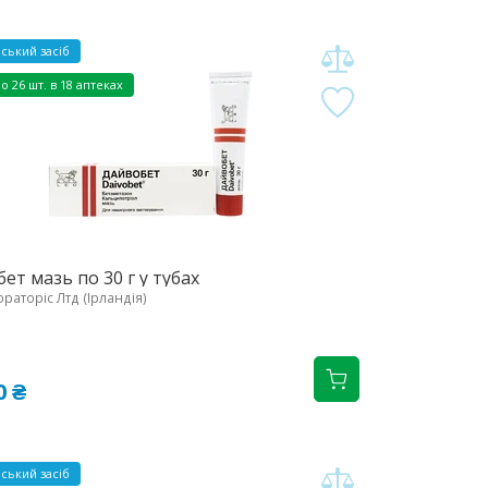
ський засіб
но
26 шт. в 18 аптеках
ет мазь по 30 г у тубах
раторіс Лтд (Ірландія)
0 ₴
ський засіб