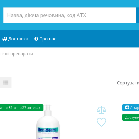
Доставка
Про нас
ічні препарати
Сортувати
упно
32 шт. в 27 аптеках
Лікар
Доступ