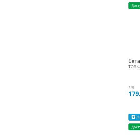
Дост
Бета
ТОВ Ф
від
179
Лі
Дост