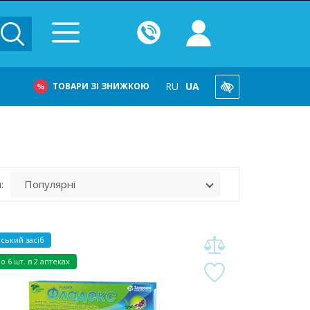
RU
UA
ТОВАРИ ЗІ ЗНИЖКОЮ
:
ський засіб
но
6 шт. в 2 аптеках