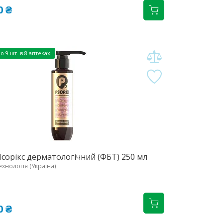
0 ₴
но
9 шт. в 8 аптеках
сорікс дерматологічний (ФБТ) 250 мл
ехнологія (Україна)
0 ₴