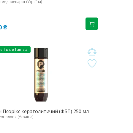
вмедпрепарат (Україна)
0 ₴
но
1 шт. в 1 аптеці
 Псорікс кератолитичий (ФБТ) 250 мл
ехнологія (Україна)