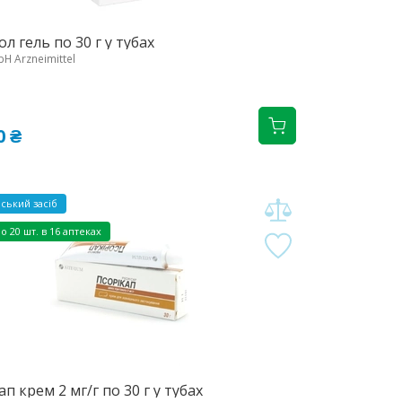
ол гель по 30 г у тубах
H Arzneimittel
0 ₴
ський засіб
но
20 шт. в 16 аптеках
ап крем 2 мг/г по 30 г у тубах