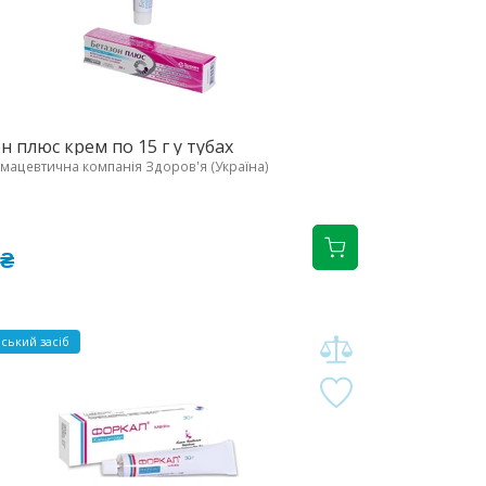
н плюс крем по 15 г у тубах
ацевтична компанія Здоров'я (Україна)
 ₴
ський засіб