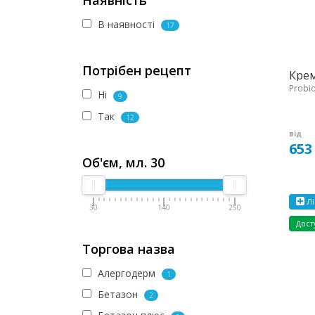
Наявність
В наявності
17
Потрібен рецепт
Крем
Probiot
Ні
9
Так
12
від
653
Об'єм, мл.
30
Лі
30
140
250
Дост
Торгова назва
Алергодерм
1
Бетазон
2