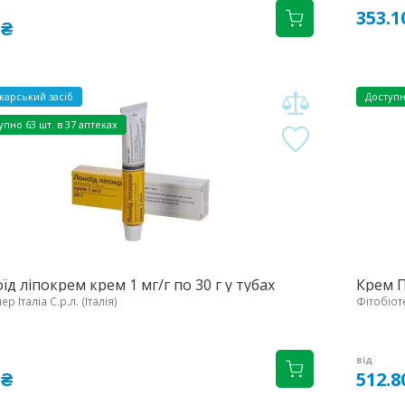
353.1
 ₴
карський засіб
Доступ
упно
63 шт. в 37 аптеках
їд ліпокрем крем 1 мг/г по 30 г у тубах
Крем П
р Італіа С.р.л. (Італія)
Фітобіот
від
 ₴
512.8