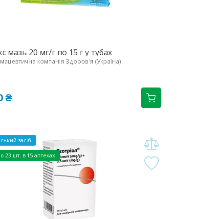
с мазь 20 мг/г по 15 г у тубах
ацевтична компанія Здоров'я (Україна)
0 ₴
ський засіб
но
23 шт. в 15 аптеках