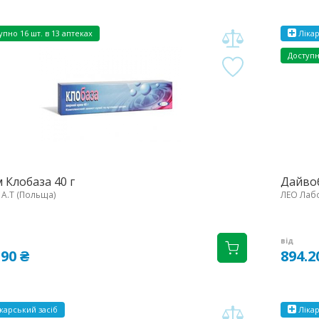
упно
16 шт. в 13 аптеках
Лікар
Доступ
 Клобаза 40 г
Дайвоб
 А.Т (Польща)
ЛЕО Лабо
від
.90 ₴
894.2
карський засіб
Лікар