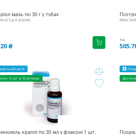
ріол мазь по 30 г у тубах
Псотрі
ical S.p.A (Італія)
Mibe Gmb
від
.20 ₴
505.7
карський засіб
Лікар
упно
12 шт. в 10 аптеках
Доступ
инохель краплі по 30 мл у флаконі 1 шт.
Псорік