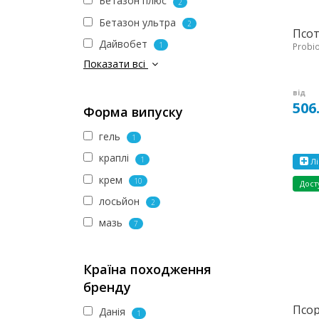
Бетазон плюс
2
Бетазон ультра
2
Псот
Дайвобет
1
Probiot
Показати всі
від
506
Форма випуску
гель
1
краплі
1
Лі
крем
10
Дост
лосьйон
2
мазь
7
Країна походження
бренду
Псор
Данія
1