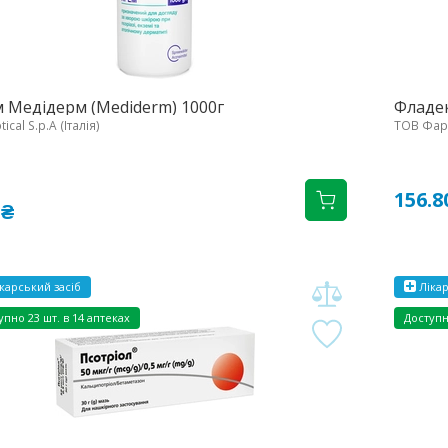
 Медідерм (Mediderm) 1000г
Фладек
ical S.p.A (Італія)
ТОВ Фарм
156.8
 ₴
карський засіб
Лікар
упно
23 шт. в 14 аптеках
Доступ