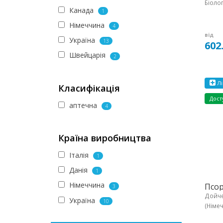
Біоло
Канада
1
Німеччина
4
від
Україна
13
602
Швейцарія
2
Лі
Класифікація
Дост
аптечна
4
Країна виробництва
Італія
1
Данія
1
Німеччина
Псор
3
Дойче
Україна
10
(Німе