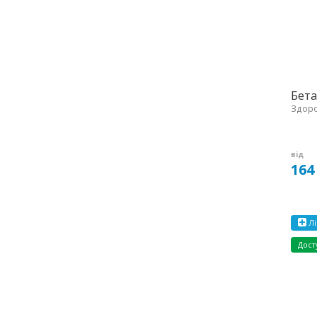
Бета
Здоро
від
164
Лі
Дост