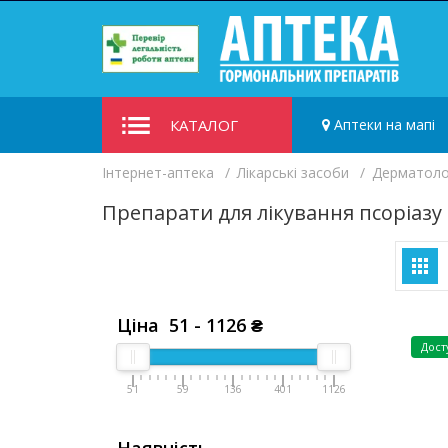
КАТАЛОГ
Аптеки на мапі
Iнтернет-аптека
Лікарські засоби
Дерматолог
Препарати для лікування псоріазу
Ціна
51
-
1126
₴
Дост
51
59
136
401
1126