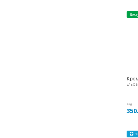
Дост
Крем
Ельфа
від
350
Лі