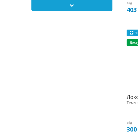
від
403
Лі
Дост
Локо
Теммле
від
300