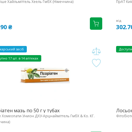
гіше Хайльміттель Хеель ГмбХ (Німеччина)
ПрАТ Киї
від
.90 ₴
302.7
карський засіб
Доступ
упно
17 шт. в 14 аптеках
іатен мазь по 50 г у тубах
Лосьон
 Хомеопати-Унион ДХУ-Арцнайміттель ГмбХ & Ко. КГ.
Фітобіот
ччина)