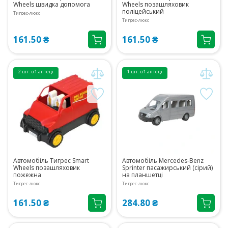
Wheels швидка допомога
Wheels позашляховик
поліцейський
Тигрес-люкс
Тигрес-люкс
161.50 ₴
161.50 ₴
2 шт. в 1 аптеці
1 шт. в 1 аптеці
Автомобіль Тигрес Smart
Автомобіль Mercedes-Benz
Wheels позашляховик
Sprinter пасажирський (сірий)
пожежна
на планшетці
Тигрес-люкс
Тигрес-люкс
161.50 ₴
284.80 ₴