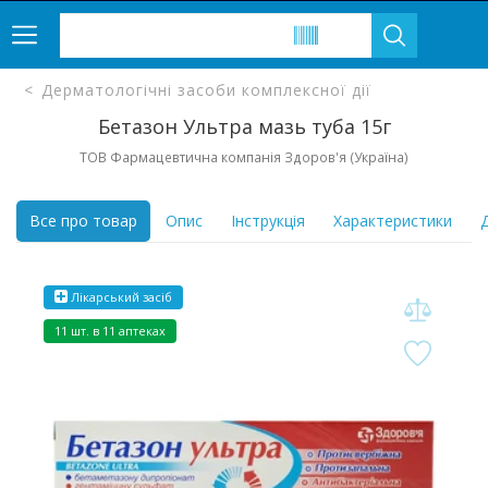
Дерматологічні засоби комплексної дії
Бетазон Ультра мазь туба 15г
ТОВ Фармацевтична компанія Здоров'я (Україна)
Все про товар
Опис
Інструкція
Характеристики
Д
Лікарський засіб
11 шт. в 11 аптеках