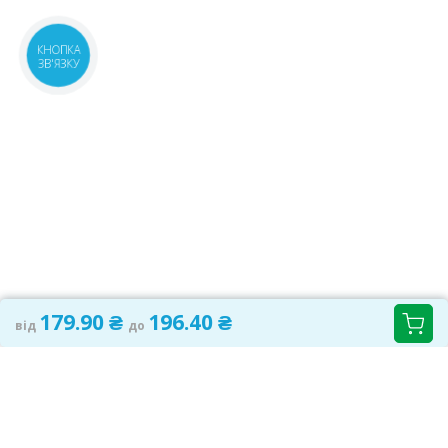
КНОПКА
ЗВ'ЯЗКУ
179.90 ₴
196.40 ₴
від
до