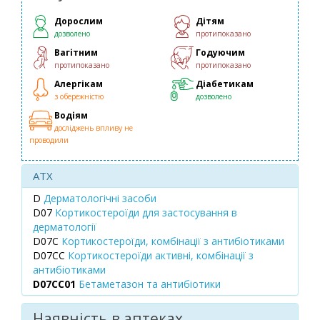
Дорослим
Дітям
дозволено
протипоказано
Вагітним
Годуючим
протипоказано
протипоказано
Алергікам
Діабетикам
з обережністю
дозволено
Водіям
досліджень впливу не
проводили
ATX
D
Дерматологічні засоби
D07
Кортикостероїди для застосування в
дерматології
D07C
Кортикостероїди, комбінації з антибіотиками
D07CC
Кортикостероїди активні, комбінації з
антибіотиками
D07CC01
Бетаметазон та антибіотики
Наявність в аптеках