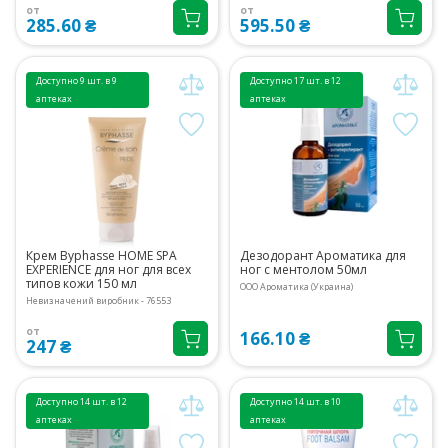
от
от
285.60 ₴
595.50 ₴
Доступно 9 шт. в 9
Доступно 17 шт. в 12
аптеках
аптеках
Крем Byphasse HOME SPA
Дезодорант Ароматика для
EXPERIENCE для ног для всех
ног с ментолом 50мл
типов кожи 150 мл
ООО Ароматика (Украина)
Невизначений виробник - 76553
от
166.10 ₴
247 ₴
Доступно 14 шт. в 12
Доступно 14 шт. в 10
аптеках
аптеках