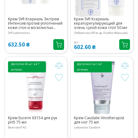
Крем SVR Ксериаль Экстрем
Крем SVR Ксериаль
Интенсив против уплотнений
кераторегулирующий для
кожи стоп и мозолистых
очень сухой кожи стоп 50 мл
образований 50 мл
SVR Laboratories
Ляборатуар SVR ру де Лизбон (Франция)
от
632.50 ₴
602.60 ₴
Доступно 34 шт. в 27
Доступно 2 шт. в 2
аптеках
аптеках
Крем Eucerin 63154 для рук
Крем Caudalie Vinotherapist
рН5 75 мл
для ног 75 мл
Beiersdorf AG
Laboratory Caudalie