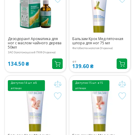
Дезодорант Ароматика для
Бальзам Крок Мед пяточная
ног с маслом чайного дерева
шпора для ног 75 мл
50мл
Фитобиотехнология (Украина)
ЗАО Золотоношский ПКФ (Украина)
от
134.50 ₴
139.60 ₴
Доступно 14 шт. в 8
Доступно 15 шт. в 15
аптеках
аптеках