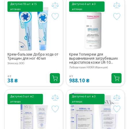
Доступно 18 шт. в 15
Доступно 4 шт. в 3
аптеках
аптеках
Крем-бальзам Добра хода от
Крем Топикрем для
Трещин для ног 40 мл
выравнивания загрубевших
недостатков кожи UR-10
Эликсир, ООО
500мл
Лаборатория НИЖИ (Франция)
от
от
38 ₴
988.10 ₴
Доступно 5 шт. в 2
Доступно 4 шт. в 3
аптеках
аптеках