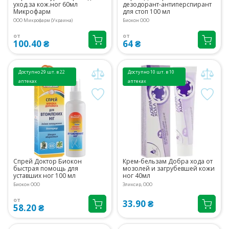
уход.за кож.ног 60мл
дезодорант-антиперспирант
Микрофарм
для стоп 100 мл
ООО Микрофарм (Украина)
Биокон ООО
от
от
100.40 ₴
64 ₴
Доступно 29 шт. в 22
Доступно 10 шт. в 10
аптеках
аптеках
Спрей Доктор Биокон
Крем-бельзам Добра хода от
быстрая помощь для
мозолей и загрубевшей кожи
уставших ног 100 мл
ног 40мл
Биокон ООО
Эликсир, ООО
от
33.90 ₴
58.20 ₴