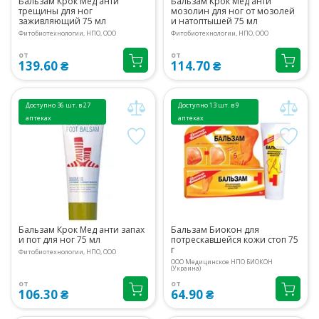
Бальзам Крок Мед анти
Бальзам Крок Мед анти
трещины для ног
мозолин для ног от мозолей
заживляющий 75 мл
и натоптышей 75 мл
Фитобиотехнологии, НПО, ООО
Фитобиотехнологии, НПО, ООО
от
от
139.60 ₴
114.70 ₴
Доступно 36 шт. в 27
Доступно 13 шт. в 9
аптеках
аптеках
Бальзам Крок Мед анти запах
Бальзам Биокон для
и пот для ног 75 мл
потрескавшейся кожи стоп 75
г
Фитобиотехнологии, НПО, ООО
ООО Медицинское НПО БИОКОН
(Украина)
от
от
106.30 ₴
64.90 ₴