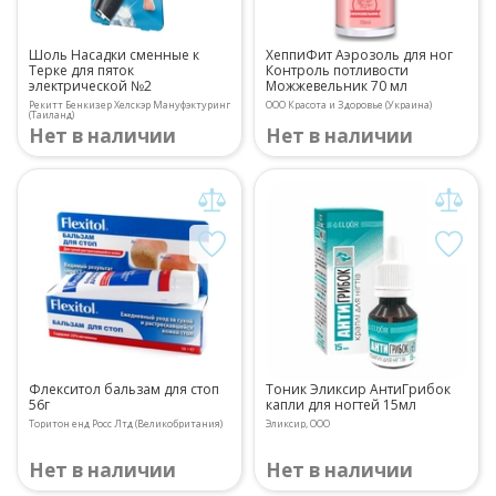
Шоль Насадки сменные к
ХеппиФит Аэрозоль для ног
Терке для пяток
Контроль потливости
электрической №2
Можжевельник 70 мл
Рекитт Бенкизер Хелскэр Мануфэктуринг
ООО Красота и Здоровье (Украина)
(Таиланд)
Нет в наличии
Нет в наличии
Флекситол бальзам для стоп
Тоник Эликсир АнтиГрибок
56г
капли для ногтей 15мл
Торитон енд Росс Лтд (Великобритания)
Эликсир, ООО
Нет в наличии
Нет в наличии