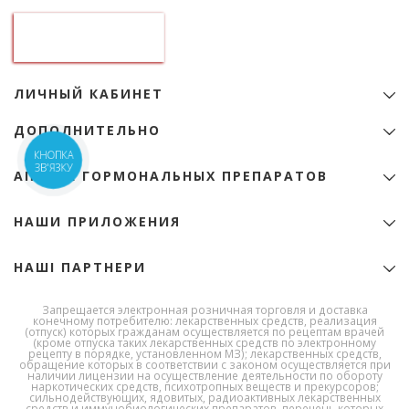
Контактная информация
ООО "Аптека гормональных препаратов"
01133, Украина, Киев
б-р Леси Украинки, 9
идентификационный код 22974151
ЛИЧНЫЙ КАБИНЕТ
+38 (068) 345-01-31
Личный Кабинет
zakaz@e-apteka.com.ua
ДОПОЛНИТЕЛЬНО
Закладки
Сеть аптек на карте
Товары со скидкой
КНОПКА
Программа лояльности
ЗВ'ЯЗКУ
АПТЕКА ГОРМОНАЛЬНЫХ ПРЕПАРАТОВ
Акции
Бренды
Лицензия
НАШИ ПРИЛОЖЕНИЯ
Лекарства по алфавиту
Сертификаты
Новости
Публичный договор (оферта)
НАШІ ПАРТНЕРИ
Полезная информация
Политика конфиденциальности
Условия доставки и оплаты
Державна служба
Запрещается электронная розничная торговля и доставка
України з
Условия использования сайта
конечному потребителю: лекарственных средств, реализация
лікарських
(отпуск) которых гражданам осуществляется по рецептам врачей
О Компании
засобів та
(кроме отпуска таких лекарственных средств по электронному
контролю за
рецепту в порядке, установленном МЗ); лекарственных средств,
Политика возврата
обращение которых в соответствии с законом осуществляется при
наркотиками
наличии лицензии на осуществление деятельности по обороту
Политика качества
наркотических средств, психотропных веществ и прекурсоров;
сильнодействующих, ядовитых, радиоактивных лекарственных
Работа в компании
средств и иммунобиологических препаратов, перечень которых