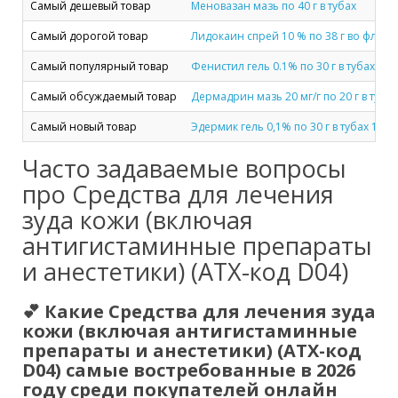
Самый дешевый товар
Меновазан мазь по 40 г в тубах
Самый дорогой товар
Лидокаин спрей 10 % по 38 г во флакон
Самый популярный товар
Фенистил гель 0.1% по 30 г в тубах
Самый обсуждаемый товар
Дермадрин мазь 20 мг/г по 20 г в тубах
Самый новый товар
Эдермик гель 0,1% по 30 г в тубах 1 шт.
Часто задаваемые вопросы
про Средства для лечения
зуда кожи (включая
антигистаминные препараты
и анестетики) (ATX-код D04)
💕 Какие Средства для лечения зуда
кожи (включая антигистаминные
препараты и анестетики) (ATX-код
D04) самые востребованные в 2026
году среди покупателей онлайн