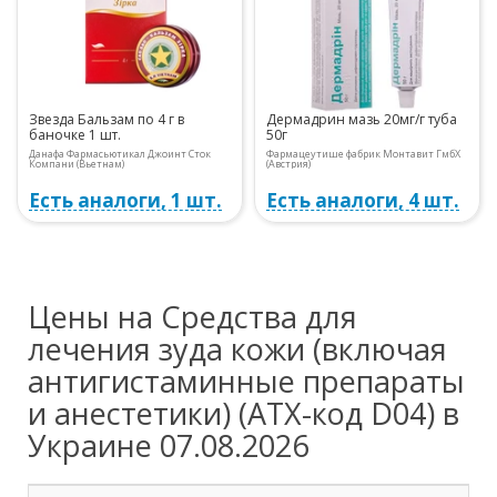
Звезда Бальзам по 4 г в
Дермадрин мазь 20мг/г туба
баночке 1 шт.
50г
Данафа Фармасьютикал Джоинт Сток
Фармацеутише фабрик Монтавит ГмбХ
Компани (Вьетнам)
(Австрия)
Есть аналоги, 1 шт.
Есть аналоги, 4 шт.
Цены на Средства для
лечения зуда кожи (включая
антигистаминные препараты
и анестетики) (ATX-код D04) в
Украине 07.08.2026