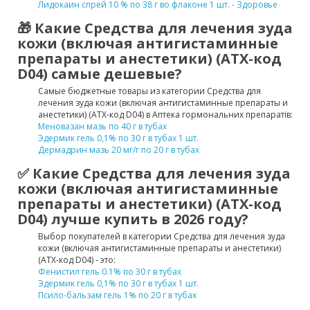
Лидокаин спрей 10 % по 38 г во флаконе 1 шт. - Здоровье
🎁 Какие Средства для лечения зуда
кожи (включая антигистаминные
препараты и анестетики) (ATX-код
D04) самые дешевые?
Самые бюджетные товары из категории Средства для
лечения зуда кожи (включая антигистаминные препараты и
анестетики) (ATX-код D04) в Аптека гормональних препаратів:
Меновазан мазь по 40 г в тубах
Эдермик гель 0,1% по 30 г в тубах 1 шт.
Дермадрин мазь 20 мг/г по 20 г в тубах
✅ Какие Средства для лечения зуда
кожи (включая антигистаминные
препараты и анестетики) (ATX-код
D04) лучше купить в 2026 году?
Выбор покупателей в категории Средства для лечения зуда
кожи (включая антигистаминные препараты и анестетики)
(ATX-код D04) - это:
Фенистил гель 0.1% по 30 г в тубах
Эдермик гель 0,1% по 30 г в тубах 1 шт.
Псило-бальзам гель 1% по 20 г в тубах