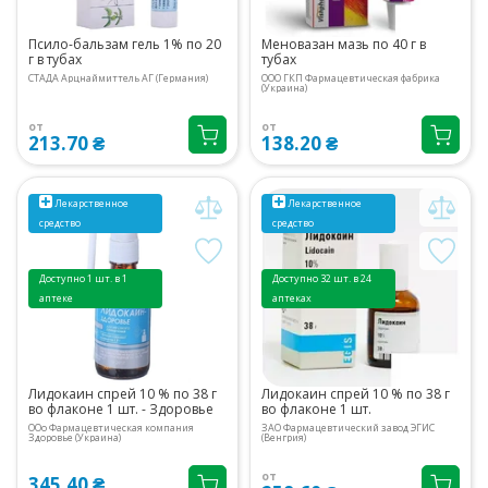
Псило-бальзам гель 1% по 20
Меновазан мазь по 40 г в
г в тубах
тубах
СТАДА Арцнаймиттель АГ (Германия)
ООО ГКП Фармацевтическая фабрика
(Украина)
от
от
213.70 ₴
138.20 ₴
Лекарственное
Лекарственное
средство
средство
Доступно 1 шт. в 1
Доступно 32 шт. в 24
аптеке
аптеках
Лидокаин спрей 10 % по 38 г
Лидокаин спрей 10 % по 38 г
во флаконе 1 шт. - Здоровье
во флаконе 1 шт.
ООо Фармацевтическая компания
ЗАО Фармацевтический завод ЭГИС
Здоровье (Украина)
(Венгрия)
от
345.40 ₴