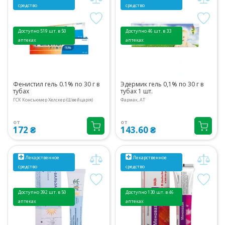
средство
средство
Доступно 519 шт. в 50
Доступно 46 шт. в 33
аптеках
аптеках
Фенистил гель 0.1% по 30 г в
Эдермик гель 0,1% по 30 г в
тубах
тубах 1 шт.
ГСК Консьюмер Хелскер (Швейцарія)
Фармак, АТ
от
от
172 ₴
143.60 ₴
Лекарственное
Лекарственное
средство
средство
Доступно 392 шт. в 50
Доступно 130 шт. в 46
аптеках
аптеках