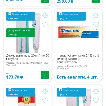
258.60 ₴
Лекарственное
Лекарственное
средство
средство
Доступно 81 шт. в 45
аптеках
Дермадрин мазь 20 мг/г по 20
Фенистил эмульсия 0.1% по 8
г в тубах
мл во флаконе с
аппликатором
Фармацеутише фабрик Монтавит ГмбХ
(Австрия)
Новартис Консьюмер Хелс СА
(Швейцария)
от
173.70 ₴
Есть аналоги, 4 шт.
Лекарственное
Лекарственное
средство
средство