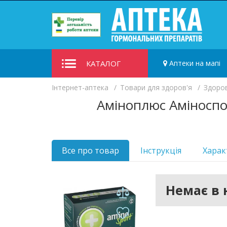
КАТАЛОГ
Аптеки на мапі
Iнтернет-аптека
Товари для здоров'я
Здоров
Аміноплюс Аміноспо
Все про товар
Інструкція
Харак
Немає в 