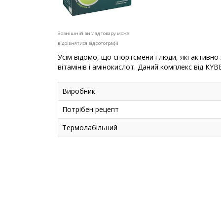
Зовнішній вигляд товару може
відрізнятися від фотографії
Усім відомо, що спортсмени і люди, які активн
вітамінів і амінокислот. Даний комплекс від KY
Виробник
Потрібен рецепт
Термолабільний