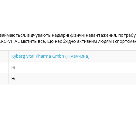
о займаються, відчувають надмірні фізичні навантаження, потреб
BERG-VITAL містить все, що необхідно активним людям і спортсме
Kyberg Vital Pharma Gmbh (Німеччина)
Ні
Ні