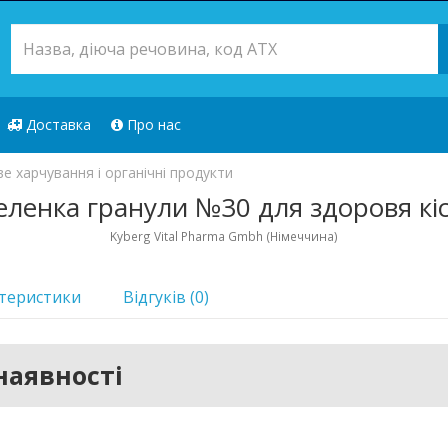
Доставка
Про нас
е харчування і органічні продукти
ленка гранули №30 для здоровя кіст
Kyberg Vital Pharma Gmbh (Німеччина)
теристики
Відгуків (0)
наявності