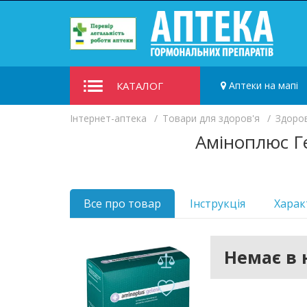
КАТАЛОГ
Аптеки на мапі
Iнтернет-аптека
Товари для здоров'я
Здоров
Аміноплюс Ге
Все про товар
Інструкція
Харак
Немає в 