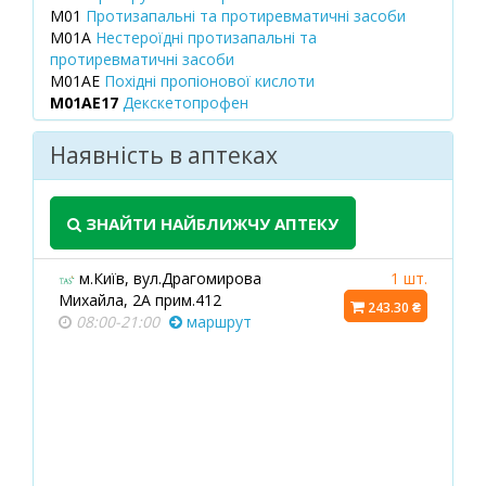
M01
Протизапальні та протиревматичні засоби
M01A
Нестероїдні протизапальні та
протиревматичні засоби
M01AE
Похідні пропіонової кислоти
M01AE17
Декскетопрофен
Наявність в аптеках
ЗНАЙТИ НАЙБЛИЖЧУ АПТЕКУ
м.Київ, вул.Драгомирова
1 шт.
Михайла, 2А прим.412
243.30 ₴
08:00-21:00
маршрут