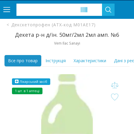
Декскетопрофен (ATX-код M01AE17)
Декета р-н д/ін. 50мг/2мл 2мл амп. №6
Vem Ilac Sanayi
Все про товар
Інструкція
Характеристики
Дані з ре
Лікарський засіб
1 шт. в 1 аптеці