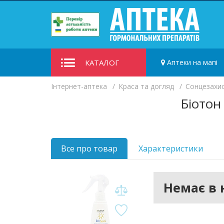
КАТАЛОГ
Аптеки на мапі
Iнтернет-аптека
Краса та догляд
Сонцезахис
Біотон
Все про товар
Характеристики
Немає в 