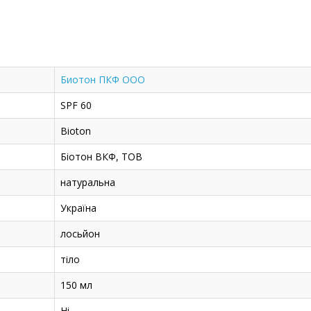
Биотон ПКФ ООО
SPF 60
Bioton
Біотон ВКФ, ТОВ
натуральна
Україна
лосьйон
тіло
150 мл
Ні