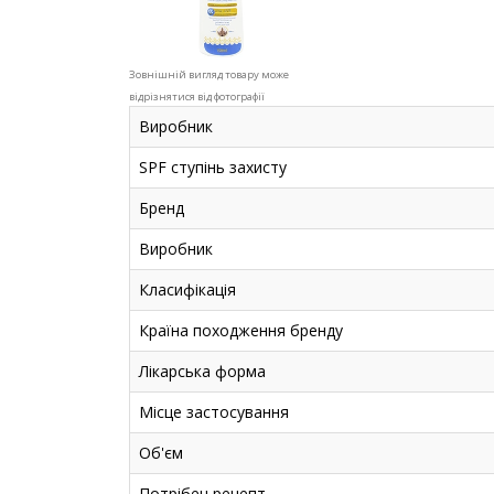
Зовнішній вигляд товару може
відрізнятися від фотографії
Виробник
SPF ступінь захисту
Бренд
Виробник
Класифікація
Країна походження бренду
Лікарська форма
Місце застосування
Об'єм
Потрібен рецепт