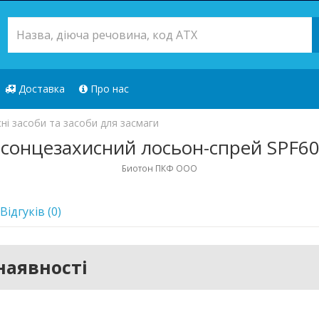
Доставка
Про нас
ні засоби та засоби для засмаги
 сонцезахисний лосьон-спрей SPF6
Биотон ПКФ ООО
Відгуків (0)
наявності