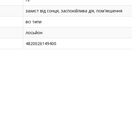
захист від сонця, заспокійлива дія, пом'якшення
всі типи
лосьйон
4820026149400