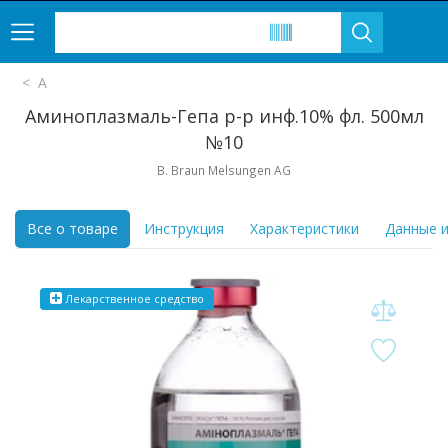
А
Аминоплазмаль-Гепа р-р инф.10% фл. 500мл
№10
B. Braun Melsungen AG
Все о товаре
Инструкция
Характеристики
Данные и
Лекарственное средство