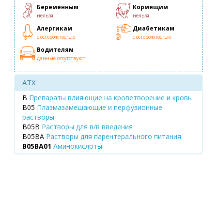
Беременным
Кормящим
нельзя
нельзя
Алергикам
Диабетикам
с осторожностью
с осторожностью
Водителям
данные отсутствуют
ATX
B
Препараты влияющие на кроветворение и кровь
B05
Плазмазамещающие и перфузионные
растворы
B05B
Растворы для в/в введения
B05BA
Растворы для парентерального питания
B05BA01
Аминокислоты