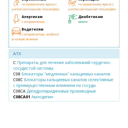
по назначению врача с
по назначению врача с
учетом соотношения польза/риск
учетом соотношения польза/риск
Алергикам
Диабетикам
с осторожностью
можно
Водителям
с осторожностью, особенно
в начале лечения
ATX
C
Препараты для лечения заболеваний сердечно-
сосудистой системы
C08
Блокаторы "медленных" кальциевых каналов
C08C
Блокаторы кальциевых каналов селективные
с преимущественным влиянием на сосуды
C08CA
Дигидропиридиновые производные
C08CA01
Амлодипин