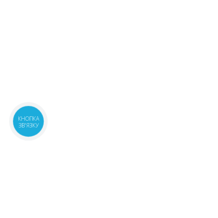
08:00-21:00
маршрут
229.40 ₴
м.Київ, бул.Кольцова, 9
3 шт.
08:00-21:00
маршрут
263.80 ₴
Київська обл., с.Капітанівка,
3 шт.
вул.Соборна, 6 Корпус 1 корп.1,2
250.20 ₴
08:00-20:00
маршрут
Київська обл., м.Бровари,
4 шт.
вул.Олімпійська, 4
263.80 ₴
08:00-20:00
маршрут
КНОПКА
ЗВ'ЯЗКУ
м.Київ, вул.Андрія Аболмасова, 6
2 шт.
08:00-21:00
маршрут
229.40 ₴
м.Київ, пр.Берестейський
2 шт.
(Перемоги), 142А
229.40 ₴
08:00-21:00
маршрут
Київська обл., м.Бровари,
1 шт.
вул.Київська, 316
250.20 ₴