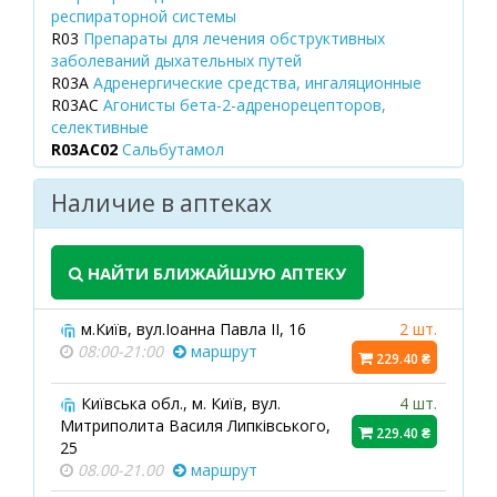
респираторной системы
R03
Препараты для лечения обструктивных
заболеваний дыхательных путей
R03A
Адренергические средства, ингаляционные
R03AC
Агонисты бета-2-адренорецепторов,
селективные
R03AC02
Сальбутамол
Наличие в аптеках
НАЙТИ БЛИЖАЙШУЮ АПТЕКУ
м.Київ, вул.Іоанна Павла ІІ, 16
2 шт.
08:00-21:00
маршрут
229.40 ₴
Київська обл., м. Київ, вул.
4 шт.
Митриполита Василя Липківського,
229.40 ₴
25
08.00-21.00
маршрут