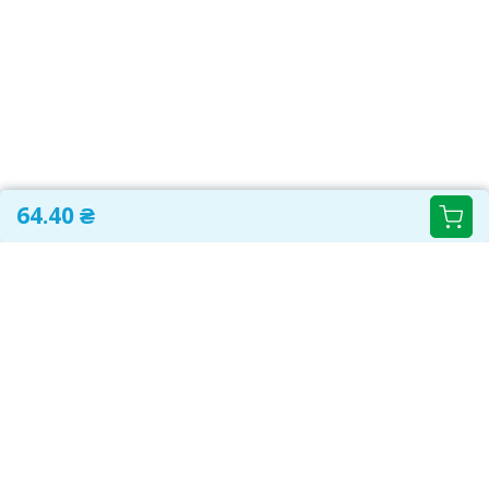
64.40 ₴
САМОЛІКУВАННЯ МОЖЕ БУТИ ШКІДЛИВИМ ДЛЯ
ВАШОГО ЗДОРОВ'Я
ПЕРЕД ЗАСТОСУВАННЯМ ПРЕПАРАТУ ПРОКОНСУЛЬТУЙТЕСЬ З
ЛІКАРЕМ