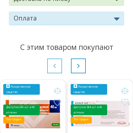
Оплата
С этим товаром покупают
Лекарственное
Лекарственное
средство
средство
Доступно 206 шт. в 49
Доступно 364 шт. в 46
аптеках
аптеках
Топ продаж
Топ продаж