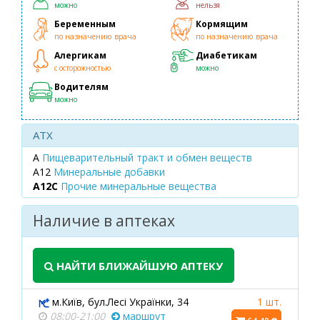
можно
нельзя
Беременным
Кормящим
по назначению врача
по назначению врача
Алергикам
Диабетикам
с осторожностью
можно
Водителям
можно
ATX
A
Пищеварительный тракт и обмен веществ
A12
Минеральные добавки
A12C
Прочие минеральные вещества
Наличие в аптеках
НАЙТИ БЛИЖАЙШУЮ АПТЕКУ
м.Київ, бул.Лесі Українки, 34
1 шт.
08:00-21:00
маршрут