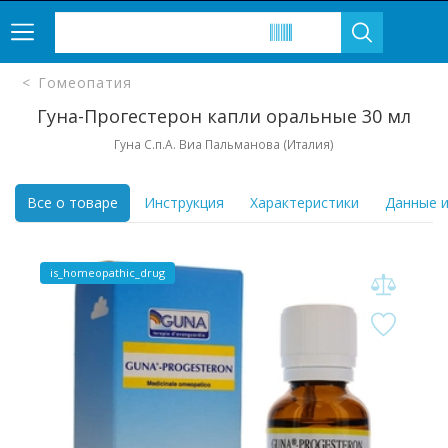
Гомеопатия
Гуна-Прогестерон капли оральные 30 мл
Гуна С.п.А. Виа Пальманова (Италия)
Все о товаре
Инструкция
Характеристики
Данные и
is_homeopathic_drug