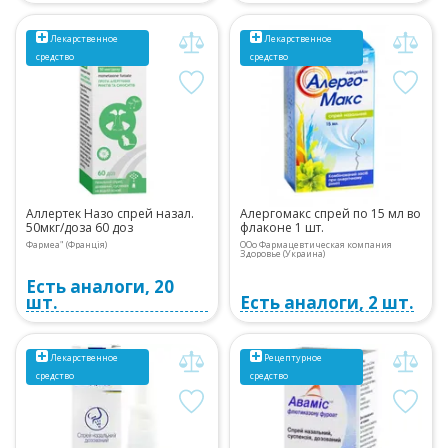
Лекарственное
Лекарственное
средство
средство
Аллертек Назо спрей назал.
Алергомакс спрей по 15 мл во
50мкг/доза 60 доз
флаконе 1 шт.
Фармеа" (Франція)
ООо Фармацевтическая компания
Здоровье (Украина)
Есть аналоги, 20
шт.
Есть аналоги, 2 шт.
Лекарственное
Рецептурное
средство
средство