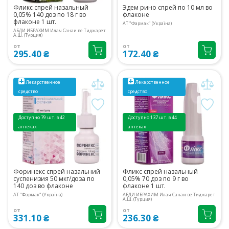
Фликс спрей назальный
Эдем рино спрей по 10 мл во
0,05% 140 доз по 18 г во
флаконе
флаконе 1 шт.
АТ "Фармак" (Україна)
АБДИ ИБРАХИМ Илач Санаи ве Тиджарет
А.Ш. (Турция)
от
от
295.40 ₴
172.40 ₴
Лекарственное
Лекарственное
средство
средство
Доступно 79 шт. в 42
Доступно 137 шт. в 44
аптеках
аптеках
Форинекс спрей назальний
Фликс спрей назальный
суспенизия 50 мкг/доза по
0,05% 70 доз по 9 г во
140 доз во флаконе
флаконе 1 шт.
АТ "Фармак" (Україна)
АБДИ ИБРАХИМ Илач Санаи ве Тиджарет
А.Ш. (Турция)
от
от
331.10 ₴
236.30 ₴