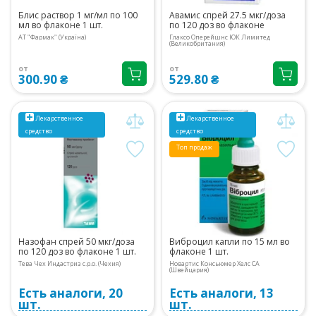
Блис раствор 1 мг/мл по 100
Авамис спрей 27.5 мкг/доза
мл во флаконе 1 шт.
по 120 доз во флаконе
АТ "Фармак" (Україна)
Глаксо Оперейшнс ЮК Лимитед
(Великобритания)
от
от
300.90 ₴
529.80 ₴
Лекарственное
Лекарственное
средство
средство
Топ продаж
Назофан спрей 50 мкг/доза
Виброцил капли по 15 мл во
по 120 доз во флаконе 1 шт.
флаконе 1 шт.
Тева Чех Индастриз с.р.о. (Чехия)
Новартис Консьюмер Хелс СА
(Швейцария)
Есть аналоги, 20
Есть аналоги, 13
шт.
шт.