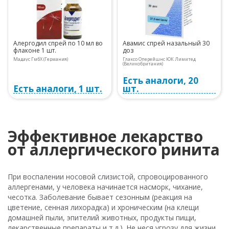
Алергодил спрей по 10 мл во
Авамис спрей назальный 30
флаконе 1 шт.
доз
Мадаус ГмбХ (Германия)
Глаксо Оперейшнс ЮК Лимитед
(Великобритания)
Есть аналоги, 20
Есть аналоги, 1 шт.
шт.
Эффективное лекарство
от аллергического ринита
При воспалении носовой слизистой, спровоцированного
аллергенами, у человека начинается насморк, чихание,
чесотка. Заболевание бывает сезонным (реакция на
цветение, сенная лихорадка) и хроническим (на клещи
домашней пыли, эпителий животных, продукты пищи,
лекарственные препараты и т.д.). Не неся угрозу для жизни,