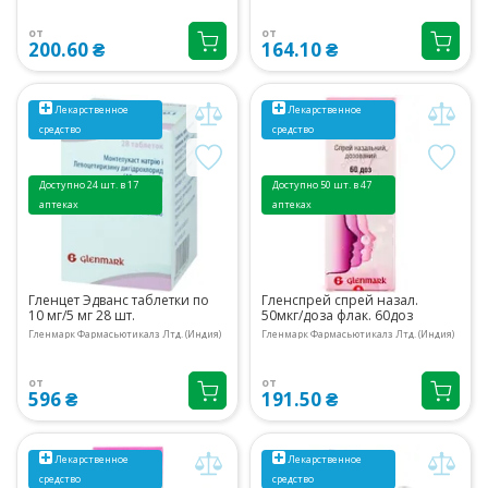
от
от
200.60 ₴
164.10 ₴
Лекарственное
Лекарственное
средство
средство
Доступно 24 шт. в 17
Доступно 50 шт. в 47
аптеках
аптеках
Гленцет Эдванс таблетки по
Гленспрей спрей назал.
10 мг/5 мг 28 шт.
50мкг/доза флак. 60доз
Гленмарк Фармасьютикалз Лтд. (Индия)
Гленмарк Фармасьютикалз Лтд. (Индия)
от
от
596 ₴
191.50 ₴
Лекарственное
Лекарственное
средство
средство