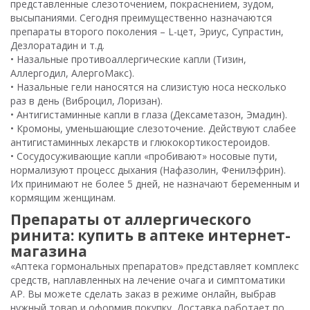
представленные слезоточением, покраснением, зудом,
высыпаниями. Сегодня преимущественно назначаются
препараты второго поколения – L-цет, Эриус, Супрастин,
Дезлоратадин и т.д.
• Назальные противоаллергические капли (Тизин,
Аллергодил, АлергоМакс).
• Назальные гели наносятся на слизистую носа несколько
раз в день (Виброцил, Лоризан).
• Антигистаминные капли в глаза (Дексаметазон, Эмадин).
• Кромоны, уменьшающие слезоточение. Действуют слабее
антигистаминных лекарств и глюкокортикостероидов.
• Сосудосуживающие капли «пробивают» носовые пути,
нормализуют процесс дыхания (Нафазолин, Фенилэфрин).
Их принимают не более 5 дней, не назначают беременным и
кормящим женщинам.
Препараты от аллергического
ринита: купить в аптеке интернет-
магазина
«Аптека гормональных препаратов» представляет комплекс
средств, наплавленных на лечение очага и симптоматики
АР. Вы можете сделать заказ в режиме онлайн, выбрав
нужный товар и оформив покупку. Доставка работает по