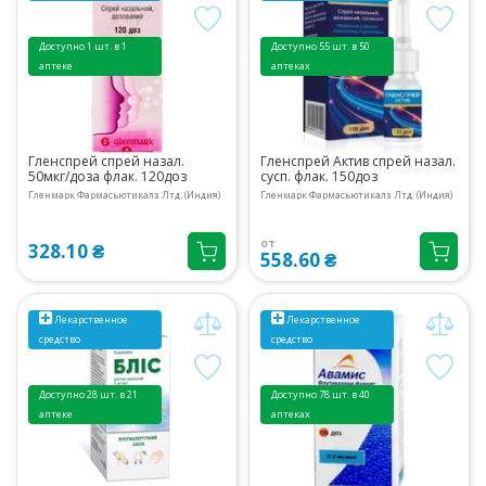
Доступно 1 шт. в 1
Доступно 55 шт. в 50
аптеке
аптеках
Гленспрей спрей назал.
Гленспрей Актив спрей назал.
50мкг/доза флак. 120доз
сусп. флак. 150доз
Гленмарк Фармасьютикалз Лтд. (Индия)
Гленмарк Фармасьютикалз Лтд. (Индия)
от
328.10 ₴
558.60 ₴
Лекарственное
Лекарственное
средство
средство
Доступно 28 шт. в 21
Доступно 78 шт. в 40
аптеке
аптеках