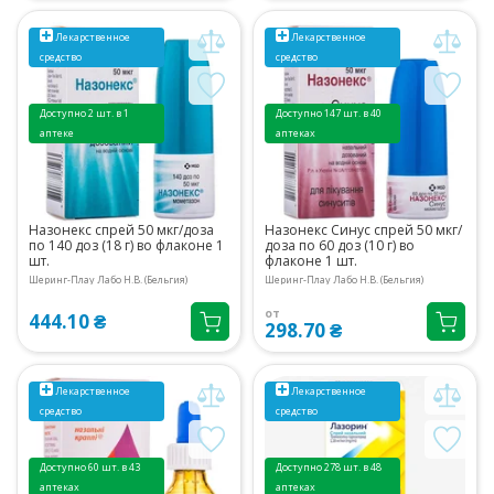
Лекарственное
Лекарственное
средство
средство
Доступно 2 шт. в 1
Доступно 147 шт. в 40
аптеке
аптеках
Назонекс спрей 50 мкг/доза
Назонекс Синус спрей 50 мкг/
по 140 доз (18 г) во флаконе 1
доза по 60 доз (10 г) во
шт.
флаконе 1 шт.
Шеринг-Плау Лабо Н.В. (Бельгия)
Шеринг-Плау Лабо Н.В. (Бельгия)
от
444.10 ₴
298.70 ₴
Лекарственное
Лекарственное
средство
средство
Доступно 60 шт. в 43
Доступно 278 шт. в 48
аптеках
аптеках