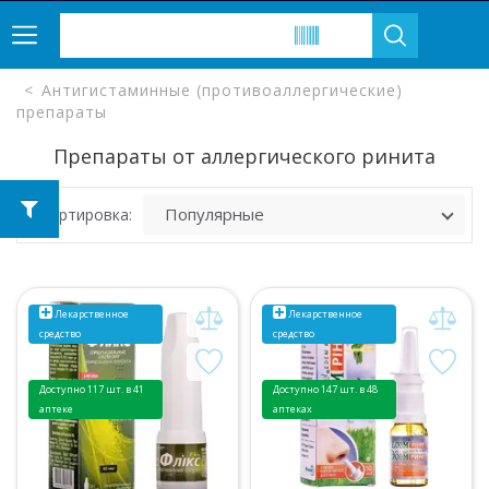
Антигистаминные (противоаллергические)
препараты
Препараты от аллергического ринита
Сортировка:
Лекарственное
Лекарственное
средство
средство
Доступно 117 шт. в 41
Доступно 147 шт. в 48
аптеке
аптеках