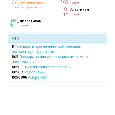
противопоказан в і
нельзя
триместре беременности
Алергикам
нельзя
Диабетикам
можно
ATX
R
Препараты для лечения заболеваний
респираторной системы
R05
Препараты для устранения симптомов
простуды и кашля
R05C
Отхаркивающие препараты
R05CB
Муколитики
R05CB06
Амброксол