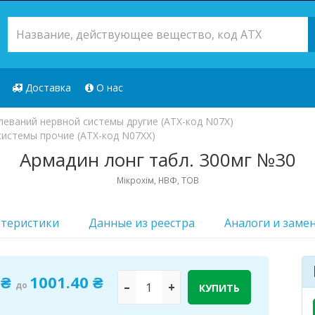
Доставка
О нас
еваний нервной системы другие (ATX-код N07X)
системы прочие (ATX-код N07XX)
Армадин лонг табл. 300мг №30
Мікрохім, НВФ, ТОВ
ктеристики
Данные из реестра
Аналоги и заме
 ₴
1001.40 ₴
до
–
+
КУПИТЬ