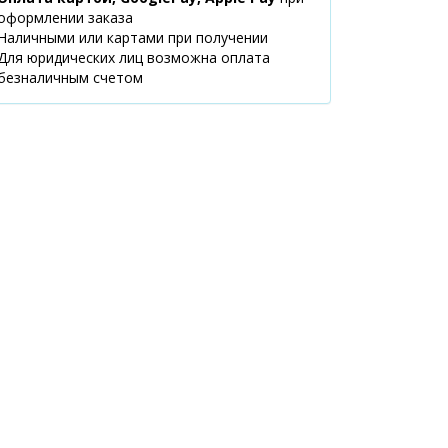
(Перемоги), 142А
оформлении заказа
08:00-21:00
Наличными или картами при получении
маршрут
Для юридических лиц возможна оплата
безналичным счетом
м.Київ,
1 шт.
953.60 ₴
вул.Васильківська,
34
08:00-21:00
маршрут
м.Київ,
1 шт.
1001.40 ₴
вул.Дяченка, 13
прим.34-35
08:00-21:00
маршрут
м.Київ,
Доставим
1225.50 ₴
вул.Левка
до 3 дней
Лук`яненка, 29
08:00-21:00
маршрут
м.Київ,
Доставим