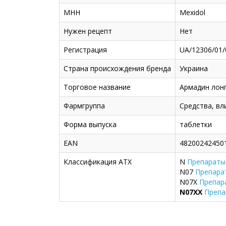
МНН
Mexidol
Нужен рецепт
Нет
Регистрация
UA/12306/01/
Страна происхождения бренда
Украина
Торговое название
Армадин лон
Фармгруппа
Средства, вл
Форма выпуска
таблетки
EAN
48200242450
Классификация ATX
N
Препараты
N07
Препара
N07X
Препар
N07XX
Препа