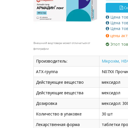
Ск
Цена то
Цена то
Цена то
цены акт
Внешний вид товара может отличаться от
Этот тов
фотографии
Производитель:
Мікрохім, НВ
АТХ-группа
N07XX Прочие
Действующее вещество
мексидол
Действующие вещества
мексидол
Дозировка
мексидол: 30
Количество в упаковке
30 шт
Лекарственная форма
таблетки прол