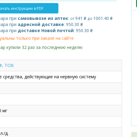
ачать инструкцию в PDF
вара при
самовывозе из аптек
:
941 ₴
1001.40 ₴
от
до
вара при
адресной доставке
: 950.30 ₴
вара при
доставке Новой почтой
: 950.30 ₴
уальны только при заказе на сайте
ар купили 32 раз за последнюю неделю
Ф, ТОВ
 средства, действующие на нервную систему
0 мг
./д.