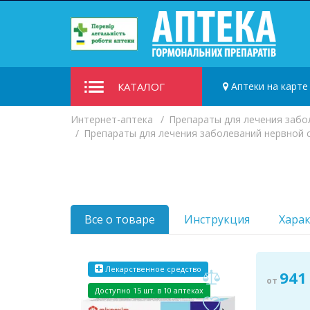
КАТАЛОГ
Аптеки на карте
Интернет-аптека
Препараты для лечения забол
Препараты для лечения заболеваний нервной 
Все о товаре
Инструкция
Хара
Лекарственное средство
941
от
Доступно 15 шт. в 10 аптеках