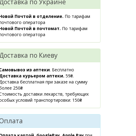
Доставка по Украине
08:00-21:00
маршрут
Новой Почтой в отделение.
По тарифам
Київська обл.,
1 шт.
почтового оператора
941 ₴
м.Українка,
Новой Почтой в почтомат.
По тарифам
вул.Київська, 1В
почтового оператора
08:00-21:00
маршрут
Доставка по Киеву
м.Київ,
1 шт.
942 ₴
вул.Драгомирова
Михайла, 2А
Самовывоз из аптеки
. Бесплатно
прим.412
Доставка курьером аптеки.
59₴.
08:00-21:00
Доставка бесплатная при заказе на сумму
маршрут
более 250₴
Стоимость доставки лекарств, требующих
м.Київ,
1 шт.
особых условий транспортировки: 150₴
953.80 ₴
вул.Л.Руденко, 11Б
08:00-21:00
маршрут
Оплата
м.Київ,
1 шт.
942.70 ₴
пр.Берестейський
Оплата картой, GooglePay, Apple Pay
при