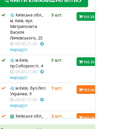
НАЙТИ БЛИЖАЙШУЮ АПТЕКУ
Київська обл.,
3 шт.
950.30 ₴
м. Київ, вул.
Митриполита
Василя
Липківського, 25
08.00-21.00
маршрут
м.Київ,
3 шт.
950.30 ₴
пр.Соборності, 4
08:00-21:00
маршрут
м.Київ, бул.Лесі
1 шт.
953.60 ₴
Українки, 9
08:00-21:00
маршрут
Київська обл.,
2 шт.
950.30 ₴
с.Ходосівка,
вул.Березова, 2