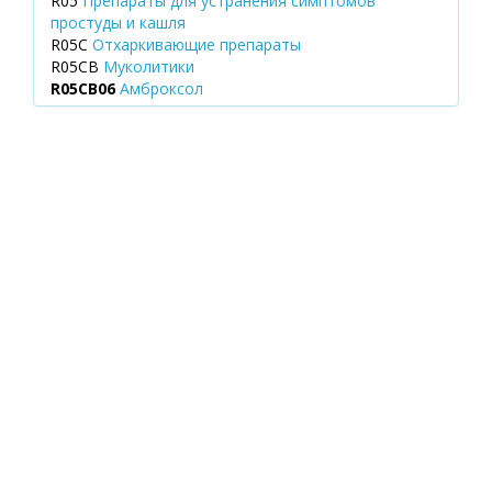
R05
Препараты для устранения симптомов
простуды и кашля
R05C
Отхаркивающие препараты
R05CB
Муколитики
R05CB06
Амброксол