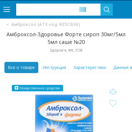
Амброксол (ATX-код R05CB06)
Амброксол-Здоровье Форте сироп 30мг/5мл
5мл саше №20
Здоров'я, ФК, ТОВ
Все о товаре
Инструкция
Характеристики
Данные и
Лекарственное средство