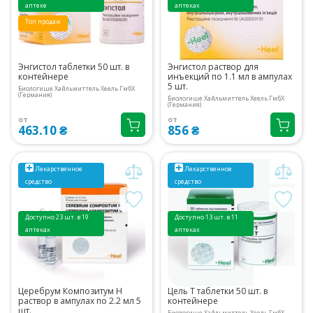
аптеке
аптеках
Топ продаж
Энгистол таблетки 50 шт. в
Энгистол раствор для
контейнере
инъекций по 1.1 мл в ампулах
5 шт.
Биологише Хайльмиттель Хеель ГмбХ
(Германия)
Биологише Хайльмиттель Хеель ГмбХ
(Германия)
от
от
463.10 ₴
856 ₴
Лекарственное
Лекарственное
средство
средство
Доступно 23 шт. в 19
Доступно 13 шт. в 11
аптеках
аптеках
Церебрум Композитум H
Цель Т таблетки 50 шт. в
раствор в ампулах по 2.2 мл 5
контейнере
шт.
Биологише Хайльмиттель Хеель ГмбХ