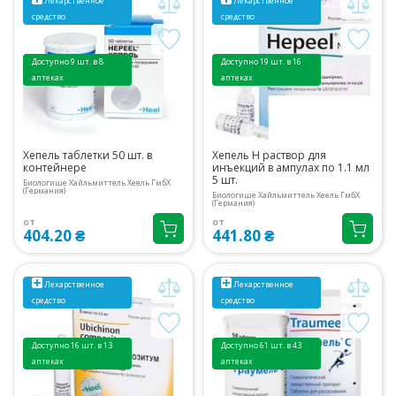
Лекарственное
Лекарственное
средство
средство
Доступно 9 шт. в 8
Доступно 19 шт. в 16
аптеках
аптеках
Хепель таблетки 50 шт. в
Хепель Н раствор для
контейнере
инъекций в ампулах по 1.1 мл
5 шт.
Биологише Хайльмиттель Хеель ГмбХ
(Германия)
Биологише Хайльмиттель Хеель ГмбХ
(Германия)
от
от
404.20 ₴
441.80 ₴
Лекарственное
Лекарственное
средство
средство
Доступно 16 шт. в 13
Доступно 61 шт. в 43
аптеках
аптеках