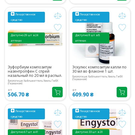
Лекарственное
Лекарственное
средство
средство
Доступно 29 шт. в 24
Доступно 9 шт. в 8
аптеках
аптеках
Эуфорбиум композитум
Эскулюс композитум капли по
назентропфен С спрей
30 мл во флаконе 1 шт.
назальный по 20 мл в распыл.
Биологише Хайльмиттель Хеель ГмбХ
(Германия)
Биологише Хайльмиттель Хеель ГмбХ
(Германия)
от
от
506.70 ₴
609.90 ₴
Лекарственное
Лекарственное
средство
средство
Доступно 67 шт. в 41
Доступно 33 шт. в 20