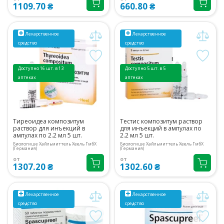
1109.70 ₴
660.80 ₴
Лекарственное
Лекарственное
средство
средство
Доступно 16 шт. в 13
Доступно 5 шт. в 5
аптеках
аптеках
Тиреоидеа композитум
Тестис композитум раствор
раствор для инъекций в
для инъекций в ампулах по
ампулах по 2.2 мл 5 шт.
2.2 мл 5 шт.
Биологише Хайльмиттель Хеель ГмбХ
Биологише Хайльмиттель Хеель ГмбХ
(Германия)
(Германия)
от
от
1307.20 ₴
1302.60 ₴
Лекарственное
Лекарственное
средство
средство