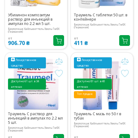
Убихинон композитум
Траумель С таблетки 50 шт. в
раствор для инъекций в
контейнере
ампулах по 2.2 мл 5 шт.
Биологише Хайльмиттель Хеель ГмбХ
(Германия)
Биологише Хайльмиттель Хеель ГмбХ
(Германия)
от
от
906.70 ₴
411 ₴
Лекарственное
Лекарственное
средство
средство
Доступно 61 шт. в 34
Доступно 81 шт. в 40
аптеках
аптеках
Топ продаж
Траумель С раствор для
Траумель С мазь по 50 г в
инъекций в ампулах по 2.2 мл
тубах
5 шт.
Биологише Хайльмиттель Хеель ГмбХ
(Германия)
Биологише Хайльмиттель Хеель ГмбХ
(Германия)
от
от