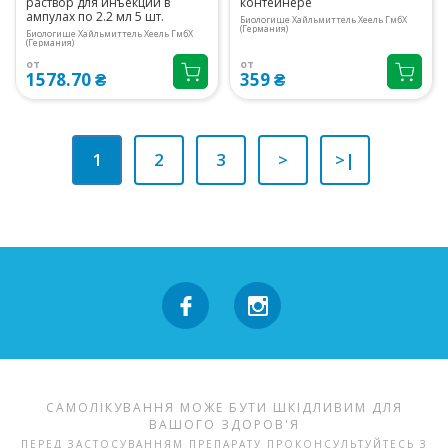
раствор для инъекций в
контейнере
ампулах по 2.2 мл 5 шт.
Биологише Хайльмиттель Хеель ГмбХ
(Германия)
Биологише Хайльмиттель Хеель ГмбХ
(Германия)
от
от
1578.70 ₴
359 ₴
1
2
3
>
>|
САМОЛІКУВАННЯ МОЖЕ БУТИ ШКІДЛИВИМ ДЛЯ
ВАШОГО ЗДОРОВ'Я
ПЕРЕД ЗАСТОСУВАННЯМ ПРЕПАРАТУ ПРОКОНСУЛЬТУЙТЕСЬ З