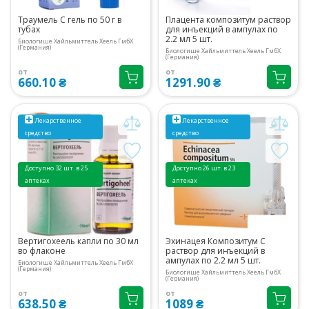
Траумель С гель по 50 г в
Плацента композитум раствор
тубах
для инъекций в ампулах по
2.2 мл 5 шт.
Биологише Хайльмиттель Хеель ГмбХ
(Германия)
Биологише Хайльмиттель Хеель ГмбХ
(Германия)
от
от
660.10 ₴
1291.90 ₴
Лекарственное
Лекарственное
средство
средство
Доступно 32 шт. в 25
Доступно 26 шт. в 23
аптеках
аптеках
Вертигохеель капли по 30 мл
Эхинацея Композитум С
во флаконе
раствор для инъекций в
ампулах по 2.2 мл 5 шт.
Биологише Хайльмиттель Хеель ГмбХ
(Германия)
Биологише Хайльмиттель Хеель ГмбХ
(Германия)
от
от
638.50 ₴
1089 ₴