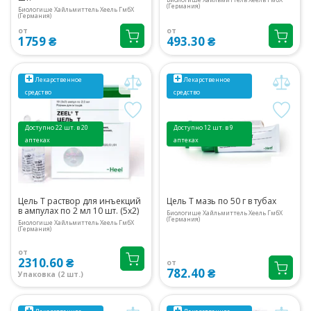
(Германия)
Биологише Хайльмиттель Хеель ГмбХ
(Германия)
от
от
1759 ₴
493.30 ₴
Лекарственное
Лекарственное
средство
средство
Доступно 22 шт. в 20
Доступно 12 шт. в 9
аптеках
аптеках
Цель Т раствор для инъекций
Цель Т мазь по 50 г в тубах
в ампулах по 2 мл 10 шт. (5х2)
Биологише Хайльмиттель Хеель ГмбХ
(Германия)
Биологише Хайльмиттель Хеель ГмбХ
(Германия)
от
2310.60 ₴
от
782.40 ₴
Упаковка (2 шт.)