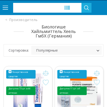
Производитель
Биологише
Хайльмиттель Хеель
ГмбХ (Германия)
Сортировка:
Лекарственное
Лекарственное
средство
средство
Доступно 73 шт. в 44
Доступно 11 шт. в 9
аптеках
аптеках