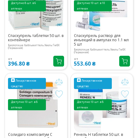
Доступно 8 шт. в 6
Доступно 10 шт. в 10
аптеках
аптеках
Спаскупрель таблетки 50 шт. в
Спаскупрель раствор для
контейнере
инъекций в ампулах по 1.1 мл
5 шт
Биологише Хайльмиттель Хеель ГмбХ
(Германия)
Биологише Хайльмиттель Хеель ГмбХ
(Германия)
от
от
396.80 ₴
553.60 ₴
Лекарственное
Лекарственное
средство
средство
Доступно 10 шт. в 8
Доступно 10 шт. в 8
аптеках
аптеках
Солидаго композитум С
Ренель Н таблетки 50 шт. в