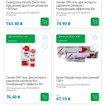
Сыворотка Hirudo Derm Anti
Синяк-OFF гель для экспресс-
Age антивозрастная активная
удаления синяков с
19/22мл
тонирующим эффектом 30г
ООО Медицинское НПО БИОКОН
ООО Медицинское НПО БИОКОН
(Украина)
(Украина)
от
от
163.40 ₴
74.90 ₴
Доступно 9 шт. в 4
Доступно 38 шт. в 30
аптеках
аптеках
Синяк-OFF гель для экспресс-
Крем Гирудотонус массажный
удаления синяков без
100 г
тонирующего эффекта 30г
ООО Медицинское НПО БИОКОН
(Украина)
ООО Медицинское НПО БИОКОН
(Украина)
от
76.40 ₴
67.10 ₴