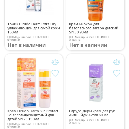
Тоник Hirudo Derm Extra Dry
Крем Биокон для
увлажняющий для сухой кожи
безопасного загара детский
180мл
SPF30 90мл
ООО Медицинское НПО БИОКОН
ООО Медицинское НПО БИОКОН
(Украина)
(Украина)
Нет в наличии
Нет в наличии
Крем Hirudo Derm Sun Protect
Гирудо Дерм крем для рук
Solar солнцезащитный для
Анти Эйдж Актив 60 мл
детей SPF75 150мл
ООО Медицинское НПО БИОКОН
(Украина)
ООО Медицинское НПО БИОКОН
(Украина)