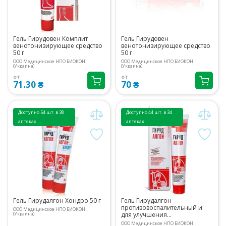
Гель Гирудовен Комплит
Гель Гирудовен
венотонизирующее средство
венотонизирующее средство
50 г
50 г
ООО Медицинское НПО БИОКОН
ООО Медицинское НПО БИОКОН
(Украина)
(Украина)
от
от
71.30 ₴
70 ₴
Доступно 54 шт. в 38
Доступно 44 шт. в 34
аптеках
аптеках
Гель Гирудалгон Хондро 50 г
Гель Гирудалгон
противовоспалительный и
ООО Медицинское НПО БИОКОН
(Украина)
для улучшения
кровообращения 50 г
ООО Медицинское НПО БИОКОН