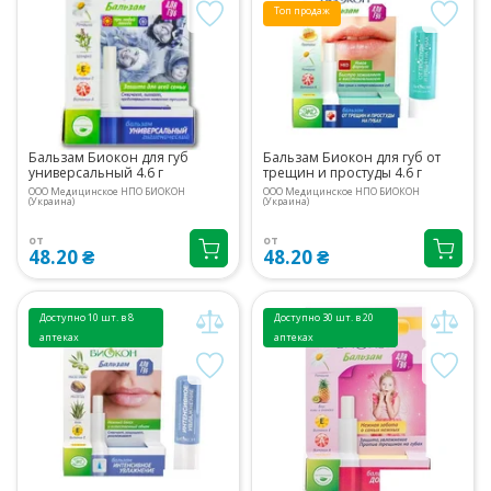
Топ продаж
Бальзам Биокон для губ
Бальзам Биокон для губ от
универсальный 4.6 г
трещин и простуды 4.6 г
ООО Медицинское НПО БИОКОН
ООО Медицинское НПО БИОКОН
(Украина)
(Украина)
от
от
48.20 ₴
48.20 ₴
Доступно 10 шт. в 8
Доступно 30 шт. в 20
аптеках
аптеках