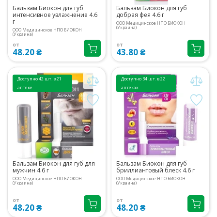
Бальзам Биокон для губ
Бальзам Биокон для губ
интенсивное увлажнение 4.6
добрая фея 4.6 г
г
ООО Медицинское НПО БИОКОН
(Украина)
ООО Медицинское НПО БИОКОН
(Украина)
от
от
48.20 ₴
43.80 ₴
Доступно 42 шт. в 21
Доступно 34 шт. в 22
аптеке
аптеках
Бальзам Биокон для губ для
Бальзам Биокон для губ
мужчин 4.6 г
бриллиантовый блеск 4.6 г
ООО Медицинское НПО БИОКОН
ООО Медицинское НПО БИОКОН
(Украина)
(Украина)
от
от
48.20 ₴
48.20 ₴