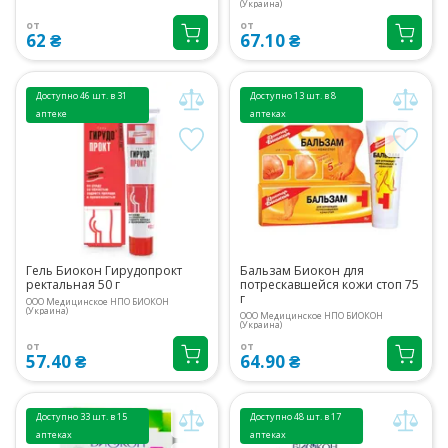
(Украина)
от
от
62 ₴
67.10 ₴
Доступно 46 шт. в 31
Доступно 13 шт. в 8
аптеке
аптеках
Гель Биокон Гирудопрокт
Бальзам Биокон для
ректальная 50 г
потрескавшейся кожи стоп 75
г
ООО Медицинское НПО БИОКОН
(Украина)
ООО Медицинское НПО БИОКОН
(Украина)
от
от
57.40 ₴
64.90 ₴
Доступно 33 шт. в 15
Доступно 48 шт. в 17
аптеках
аптеках