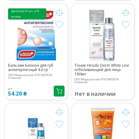
Доступно 47 шт. в 31
аптеке
Бальзам Биокон для губ
Тоник Hirudo Derm White Line
антигерпесный 4.6 гр
отбеливающий для лица
180мл
ООО Медицинское НПО БИОКОН
(Украина)
ООО Медицинское НПО БИОКОН
(Украина)
от
54.20 ₴
Нет в наличии