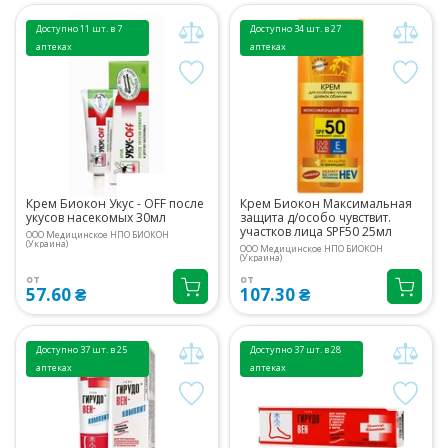
Доступно 11 шт. в 7
Доступно 34 шт. в 27
аптеках
аптеках
Крем Биокон Укус - OFF после
Крем Биокон Максимальная
укусов насекомых 30мл
защита д/особо чувствит.
участков лица SPF50 25мл
ООО Медицинское НПО БИОКОН
(Украина)
ООО Медицинское НПО БИОКОН
(Украина)
от
от
57.60 ₴
107.30 ₴
Доступно 37 шт. в 25
Доступно 37 шт. в 28
аптеках
аптеках