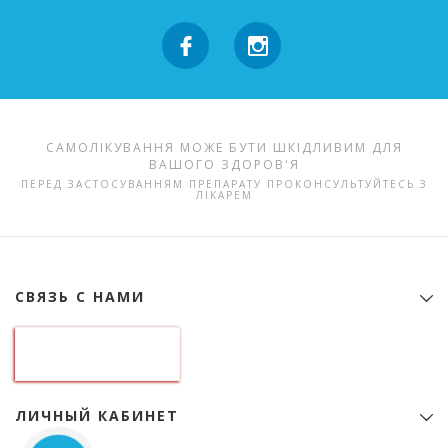
САМОЛІКУВАННЯ МОЖЕ БУТИ ШКІДЛИВИМ ДЛЯ
ВАШОГО ЗДОРОВ'Я
ПЕРЕД ЗАСТОСУВАННЯМ ПРЕПАРАТУ ПРОКОНСУЛЬТУЙТЕСЬ З
ЛІКАРЕМ
СВЯЗЬ С НАМИ
Контактная информация
ООО "Аптека гормональных препаратов"
01133, Украина, Киев
б-р Леси Украинки, 9
идентификационный код 22974151
ЛИЧНЫЙ КАБИНЕТ
+38 (068) 345-01-31
Личный Кабинет
zakaz@e-apteka.com.ua