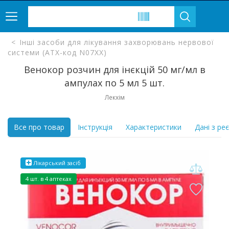
Інші засоби для лікування захворювань нервової
системи (ATX-код N07XX)
Венокор розчин для інєкцій 50 мг/мл в
ампулах по 5 мл 5 шт.
Лекхім
Все про товар
Інструкція
Характеристики
Дані з ре
Лікарський засіб
4 шт. в 4 аптеках