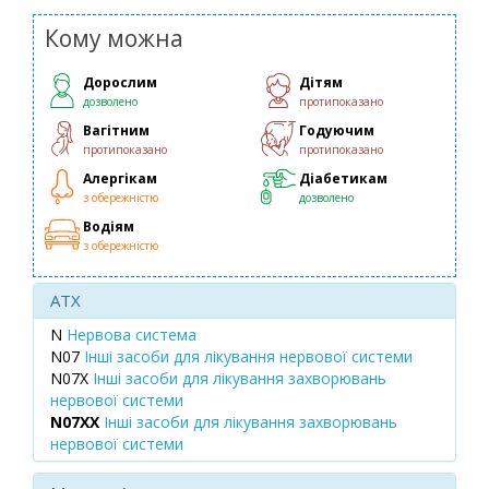
Кому можна
Дорослим
Дітям
дозволено
протипоказано
Вагітним
Годуючим
протипоказано
протипоказано
Алергікам
Діабетикам
з обережністю
дозволено
Водіям
з обережністю
ATX
N
Нервова система
N07
Інші засоби для лікування нервової системи
N07X
Інші засоби для лікування захворювань
нервової системи
N07XX
Інші засоби для лікування захворювань
нервової системи