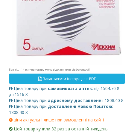
Зовнішній вигляд товару може відрізнятися від фотографії
Завантажити інструкцію в PDF
Ціна товару при
самовивозі з аптек
:
1504.70 ₴
від
1516 ₴
до
Ціна товару при
адресному доставленні
: 1808.40 ₴
Ціна товару при
доставленні Новою Поштою
:
1808.40 ₴
ціни актуальні лише при замовленні на сайті
Цей товар купили 32 раз за останній тиждень