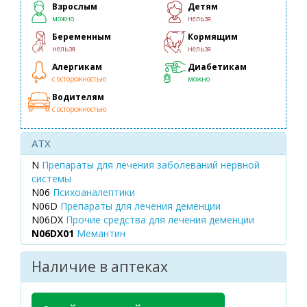
Взрослым
Детям
можно
нельзя
Беременным
Кормящим
нельзя
нельзя
Алергикам
Диабетикам
с осторожностью
можно
Водителям
с осторожностью
ATX
N
Препараты для лечения заболеваний нервной
системы
N06
Психоаналептики
N06D
Препараты для лечения деменции
N06DX
Прочие средства для лечения деменции
N06DX01
Мемантин
Наличие в аптеках