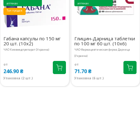
аптеках
аптеках
08:00-21:00
маршрут
до 3 дней
Топ продаж
850.40 ₴
м.Київ, вул.Іоанна Павла ІІ, 16
Доставим
08:00-21:00
маршрут
до 3 дней
Габана капсулы по 150 мг
Глицин-Дарница таблетки
850.60 ₴
20 шт. (10х2)
по 100 мг 60 шт. (10х6)
ЧАО Киевмедпрепарат (Украина)
ЧАО Фармацевтическая фирма Дарница
(Украина)
от
от
246.90 ₴
71.70 ₴
Упаковка (2 шт.)
Упаковка (6 шт.)