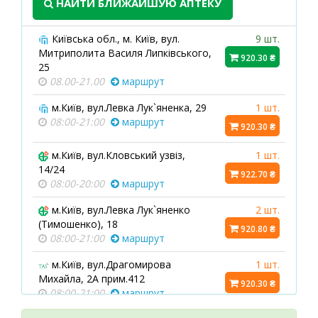
НАЙТИ БЛИЖАЙШУЮ АПТЕКУ
Київська обл., м. Київ, вул.
9 шт.
Митриполита Василя Липківського,
920.30 ₴
25
08.00-21.00
маршрут
м.Київ, вул.Левка Лук`яненка, 29
1 шт.
08:00-21:00
маршрут
920.30 ₴
м.Київ, вул.Кловський узвіз,
1 шт.
14/24
922.70 ₴
08:00-20:00
маршрут
м.Київ, вул.Левка Лук`яненко
2 шт.
(Тимошенко), 18
920.80 ₴
08:00-21:00
маршрут
м.Київ, вул.Драгомирова
1 шт.
Михайла, 2А прим.412
920.30 ₴
08:00-21:00
маршрут