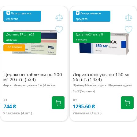
Лекарственное
Лекарственное
средство
средство
Доступно 57 шт. в 29
Доступно 24 шт. в 16
аптеках
аптеках
Топ продаж
Цераксон таблетки по 500
Лирика капсулы по 150 мг
мг 20 шт. (5х4)
56 шт. (14х4)
Феррер Интернациональ С.А. (Испания)
Пфайзер Менюфекчуринг Шпрехензидуева
ГмбХ (Германия)
от
от
744 ₴
1295.60 ₴
Упаковка (4 шт.)
Упаковка (4 шт.)