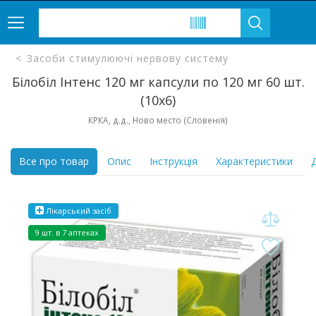
Засоби стимулюючі нервову систему
Білобіл Інтенс 120 мг капсули по 120 мг 60 шт.
(10х6)
КРКА, д.д., Ново место (Словенія)
Все про товар
Опис
Інструкція
Характеристики
Д
Лікарський засіб
9 шт. в 7 аптеках