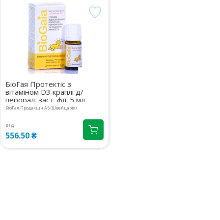
08:00-21:00
маршрут
до 3 діб
872.80 ₴
БіоГая Протектіс з
вітаміном D3 краплі д/
перорал. заст. фл. 5 мл
БіоГая Продакшн АБ (Швейцарія)
від
556.50 ₴