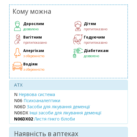
Кому можна
Дорослим
Дітям
дозволено
протипоказано
Вагітним
Годуючим
протипоказано
протипоказано
Алергікам
Діабетикам
з обережністю
дозволено
Водіям
з обережністю
ATX
N
Нервова система
N06
Психоаналептики
N06D
Засоби для лікування деменції
N06DX
Інші засоби для лікування деменції
N06DX02
Листя гінкго білоби
Наявність в аптеках