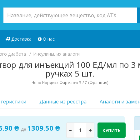
Доставка
О нас
ого диабета
Инсулины, их аналоги
вор для инъекций 100 ЕД/мл по 3 
ручках 5 шт.
Ново Нордиск Фарматек Э / С (Франция)
ктеристики
Данные из реестра
Аналоги и заме
Лекарственн
6.90 ₴
1309.50 ₴
до
–
+
КУПИТЬ
Доступно 114 шт