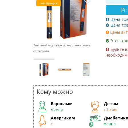
Топ продаж
С
Цена то
Цена то
цены акт
Этот тов
Внешний вид товара может отличаться от
Будьте в
фотографии
необходим 
Кому можно
Взрослым
Детям
можно
с 2-х лет
Алергикам
Диабетик
с
можно