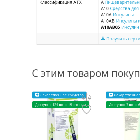
Классификация ATX
A
Пищеварительны
A10
Средства для
A10A
Инсулины
A10AB
Инсулины и
A10AB05
Инсулин
Получить серти
С этим товаром поку
Лекарственное средство
Лекарственное
Доступно 124 шт. в 15 аптеках
Доступно 7 шт. в 