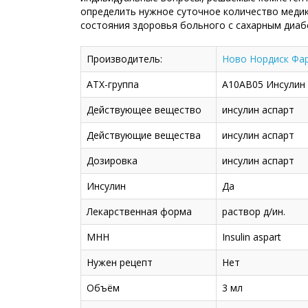
определить нужное суточное количество меди
состояния здоровья больного с сахарным диаб
Производитель:
Ново Нордиск Фар
АТХ-группа
A10AB05 Инсулин
Действующее вещество
инсулин аспарт
Действующие вещества
инсулин аспарт
Дозировка
инсулин аспарт
Инсулин
Да
Лекарственная форма
раствор д/ин.
МНН
Insulin aspart
Нужен рецепт
Нет
Объём
3 мл