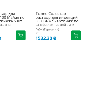
твор для
Тожео Солостар
Тест-по
100 МЕ/мл по
раствор для инъекций
Актив 
тридже 5 шт.
300 Ед/мл картридж по
№50
1,5 мл встроен в
Україна)
Санофи-Авентис Дойчланд
Рош Диаг
шприц-ручку 3 шт.
ГмбХ (Германия)
(Германи
от
от
₴
1532.30 ₴
533.50