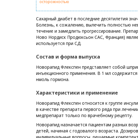
осторожностью
Сахарный диабет в последние десятилетия зна
Болезнь, к сожалению, вылечить полностью не
течение и замедлить прогрессирование. Препар
Ново Нордиск Продюксьон САС, Франция) являе
используется при СД.
Состав и форма выпуска
Новорапид Флекспен представляет собой шпри
инъекционного применения. В 1 мл содержится 
нмоль гормона.
Характеристики и применение
Новорапид Флекспен относится к группе инсул
в качестве препарата первого ряда при лечени
медпрепарат только по врачебному рецепту.
Новорапид назначается пациентам разных возр
детей, начиная с годовалого возраста. Дозиров
индивидуальные вопросы, решаемые компетент