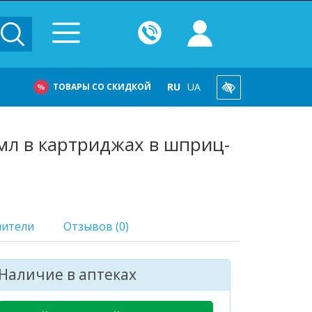
RU
UA
ТОВАРЫ СО СКИДКОЙ
мл в картриджах в шприц-
нители
Отзывов (0)
Наличие в аптеках
ое средство
. в 15 аптеках