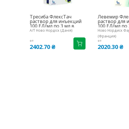
Тресиба ФлексТач
Левемир Фле
раствор для инъекций
раствор для 
100 ЕД/мл по 3 мл в
100 ЕД/мл по 
шприц-ручке 5 шт.
шприц-ручках
А/Т Ново Нордіск (Данія)
Ново Нордиск Фар
(Франция)
от
от
2402.70 ₴
2020.30 ₴