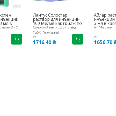
кспен
Лантус Солостар
Айлар рас
инъекций
раствор для инъекций
инъекций 
3 мл в
100 Ме/мл картридж по
3 мл в кар
 5 шт.
3 мл в шприц-ручке без
матек Э / С
Санофи-Авентис Дойчланд
АТ "Фармак" (
иглы 5 шт.
ГмбХ (Германия)
от
от
1716.40 ₴
1656.70 