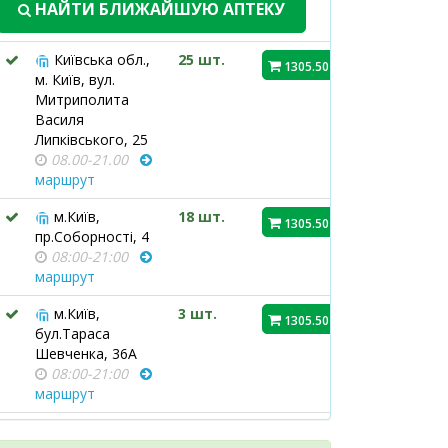
НАЙТИ БЛИЖАЙШУЮ АПТЕКУ
Київська обл.,
25 шт.
1305.50 ₴
м. Київ, вул.
Митриполита
Василя
Липківського, 25
08.00-21.00
маршрут
м.Київ,
18 шт.
1305.50 ₴
пр.Соборності, 4
08:00-21:00
маршрут
м.Київ,
3 шт.
1305.50 ₴
бул.Тараса
Шевченка, 36А
08:00-21:00
маршрут
м.Київ,
14 шт.
1305.50 ₴