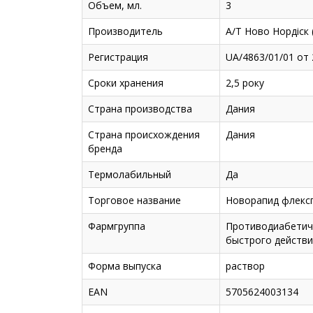
Объем, мл.
3
Производитель
А/Т Ново Нордіск 
Регистрация
UA/4863/01/01 от 
Сроки хранения
2,5 року
Страна производства
Дания
Страна происхождения
Дания
бренда
Термолабильный
Да
Торговое название
Новорапид флекс
Фармгруппа
Противодиабетиче
быстрого действи
Форма выпуска
раствор
EAN
5705624003134