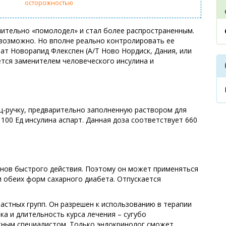
осторожностью
чительно «помолодел» и стал более распространенным.
возможно. Но вполне реально контролировать ее
ат Новорапид Флекспен (А/Т Ново Нордиск, Дания, или
тся заменителем человеческого инсулина и
ц-ручку, предварительно заполненную раствором для
100 Ед инсулина аспарт. Данная доза соответствует 660
инов быстрого действия. Поэтому он может применяться
и обеих форм сахарного диабета. Отпускается
астных групп. Он разрешен к использованию в терапии
ка и длительность курса лечения – сугубо
ным специалистом. Только эндокринолог сможет