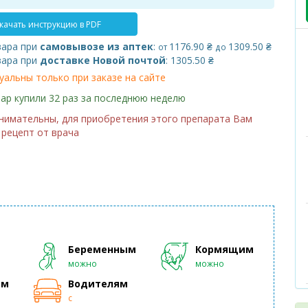
Топ продаж
качать инструкцию в PDF
вара при
самовывозе из аптек
:
1176.90 ₴
1309.50 ₴
от
до
вара при
доставке Новой почтой
: 1305.50 ₴
уальны только при заказе на сайте
ар купили 32 раз за последнюю неделю
нимательны, для приобретения этого препарата Вам
рецепт от врача
Беременным
Кормящим
можно
можно
ам
Водителям
с