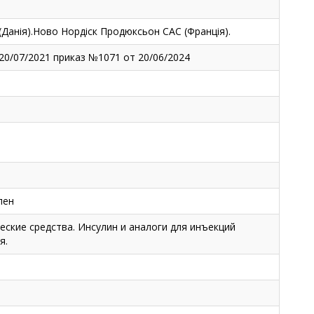
(Данія).Ново Нордіск Продюксьон САС (Франція).
20/07/2021 приказ №1071 от 20/06/2024
пен
ские средства. Инсулин и аналоги для инъекций
я.