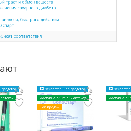
й тракт и обмен веществ
 лечения сахарного диабета
 аналоги, быстрого действия
 аспарт
фикат соответствия
пают
 средство
Лекарственное средство
Лекарстве
6 аптеках
Доступно 77 шт. в 12 аптеках
Доступно 7 шт
Топ продаж