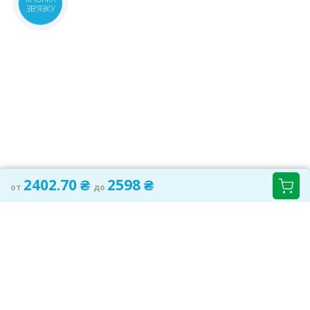
ЗВ'ЯЗКУ
2402.70 ₴
2598 ₴
от
до