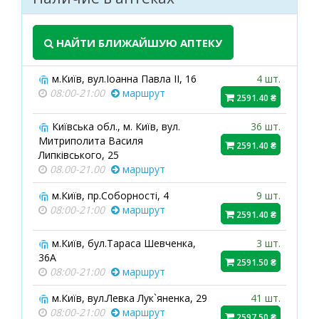
НАЙТИ БЛИЖАЙШУЮ АПТЕКУ
м.Київ, вул.Іоанна Павла ІІ, 16
4 шт.
08:00-21:00
маршрут
2591.40 ₴
Київська обл., м. Київ, вул.
36 шт.
Митриполита Василя
2591.40 ₴
Липківського, 25
08.00-21.00
маршрут
м.Київ, пр.Соборності, 4
9 шт.
08:00-21:00
маршрут
2591.40 ₴
м.Київ, бул.Тараса Шевченка,
3 шт.
36А
2591.50 ₴
08:00-21:00
маршрут
м.Київ, вул.Левка Лук`яненка, 29
41 шт.
08:00-21:00
маршрут
2597.50 ₴