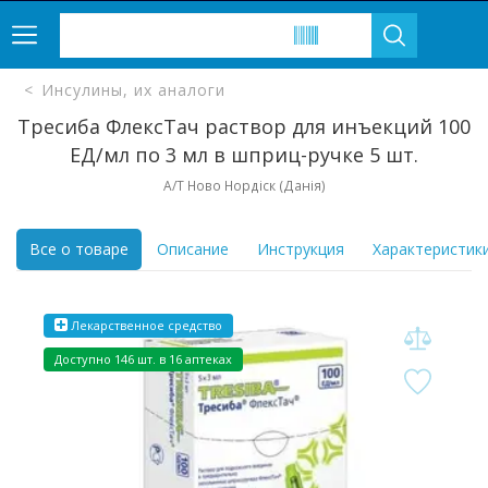
Инсулины, их аналоги
Тресиба ФлексТач раствор для инъекций 100
ЕД/мл по 3 мл в шприц-ручке 5 шт.
А/Т Ново Нордіск (Данія)
Все о товаре
Описание
Инструкция
Характеристик
Лекарственное средство
Доступно 146 шт. в 16 аптеках