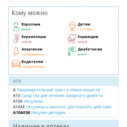
Кому можно
Взрослым
Детям
можно
с 1-го года
Беременным
Кормящим
нельзя
нельзя
Алергикам
Диабетикам
с осторожностью
можно
Водителям
с осторожностью
ATX
A
Пищеварительный тракт и обмен веществ
A10
Средства для лечения сахарного диабета
A10A
Инсулины
A10AE
Инсулины и аналоги, длительного действия
A10AE06
Инсулин деглудек
Наличие в аптеках