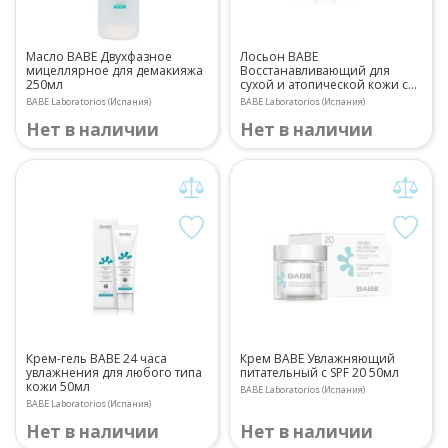
Масло BABE Двухфазное
Лосьон BABE
мицеллярное для демакияжа
Восстанавливающий для
250мл
сухой и атопической кожи с
10% мочевины 500мл
BABE Laboratorios (Испания)
BABE Laboratorios (Испания)
Нет в наличии
Нет в наличии
Крем-гель BABE 24 часа
Крем BABE Увлажняющий
увлажнения для любого типа
питательный с SPF 20 50мл
кожи 50мл
BABE Laboratorios (Испания)
BABE Laboratorios (Испания)
Нет в наличии
Нет в наличии