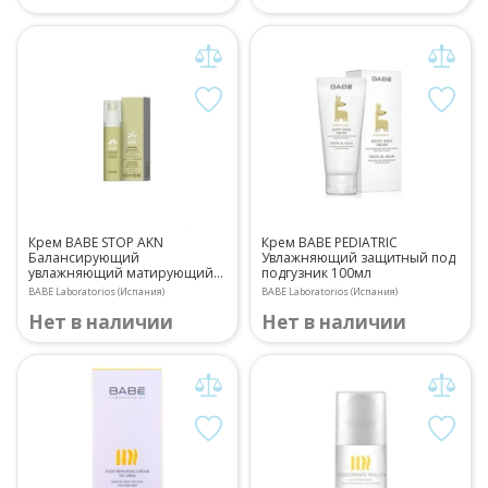
Крем BABE STOP AKN
Крем BABE PEDIATRIC
Балансирующий
Увлажняющий защитный под
увлажняющий матирующий
подгузник 100мл
для лица 50мл
BABE Laboratorios (Испания)
BABE Laboratorios (Испания)
Нет в наличии
Нет в наличии