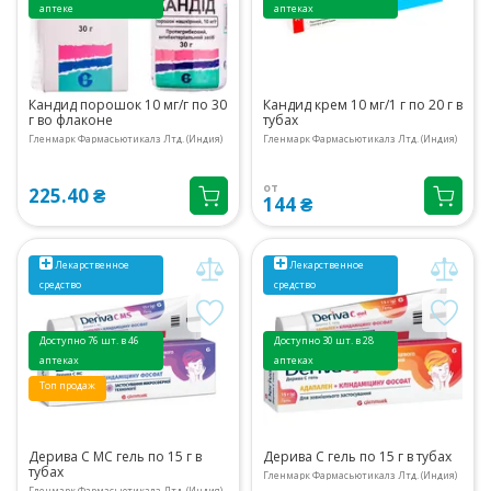
аптеке
аптеках
Кандид порошок 10 мг/г по 30
Кандид крем 10 мг/1 г по 20 г в
г во флаконе
тубах
Гленмарк Фармасьютикалз Лтд. (Индия)
Гленмарк Фармасьютикалз Лтд. (Индия)
от
225.40 ₴
144 ₴
Лекарственное
Лекарственное
средство
средство
Доступно 76 шт. в 46
Доступно 30 шт. в 28
аптеках
аптеках
Топ продаж
Дерива С МС гель по 15 г в
Дерива С гель по 15 г в тубах
тубах
Гленмарк Фармасьютикалз Лтд. (Индия)
Гленмарк Фармасьютикалз Лтд. (Индия)