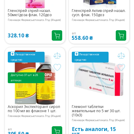
Гленспрей спрей назал.
Гленспрей Актив спрей назал.
50мкг/доза флак. 120доз
сусп. флак. 150доз
Гленмарк Фармасьютикалз Лтд. (Индия)
Гленмарк Фармасьютикалз Лтд. (Индия)
от
328.10 ₴
558.60 ₴
Лекарственное
Лекарственное
средство
средство
Доступно 37 шт. в 28
аптеках
Аскорил Экспекторант сироп
Глемонт таблетки
по 100 мл во флаконе 1 шт.
жевательные по 5 мг 30 шт.
(10х3)
Гленмарк Фармасьютикалз Лтд. (Индия)
Гленмарк Фармасьютикалз Лтд. (Индия)
Есть аналоги, 15
от
305.50 ₴
шт.