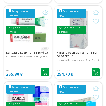
Лекарственное
Лекарственное
средство
средство
Доступно 5 шт. в 5
Доступно 45 шт. в 36
аптеках
аптеках
Кандид-Б крем по 15 г в тубах
Кандид раствор 1% по 15 мл
во флаконе
Гленмарк Фармасьютикалз Лтд. (Индия)
Гленмарк Фармасьютикалз Лтд. (Индия)
от
от
255.80 ₴
254.70 ₴
Лекарственное
Лекарственное
средство
средство
Доступно 1 шт. в 1
Доступно 4 шт. в 3