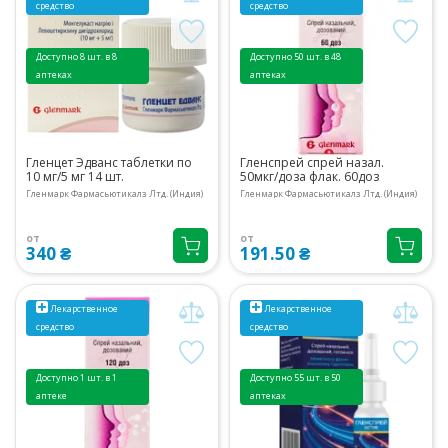
средство
средство
Доступно 8 шт. в 8
Доступно 50 шт. в 48
аптеках
аптеках
Гленцет Эдванс таблетки по
Гленспрей спрей назал.
10 мг/5 мг 14 шт.
50мкг/доза флак. 60доз
Гленмарк Фармасьютикалз Лтд. (Индия)
Гленмарк Фармасьютикалз Лтд. (Индия)
от
от
340 ₴
191.50 ₴
Лекарственное
Лекарственное
средство
средство
Доступно 1 шт. в 1
Доступно 55 шт. в 50
аптеке
аптеках