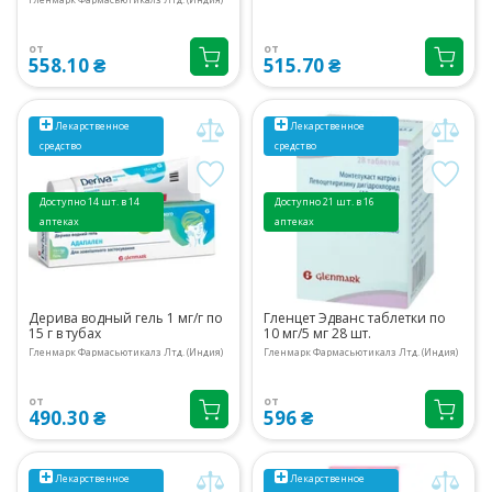
от
от
558.10 ₴
515.70 ₴
Лекарственное
Лекарственное
средство
средство
Доступно 14 шт. в 14
Доступно 21 шт. в 16
аптеках
аптеках
Дерива водный гель 1 мг/г по
Гленцет Эдванс таблетки по
15 г в тубах
10 мг/5 мг 28 шт.
Гленмарк Фармасьютикалз Лтд. (Индия)
Гленмарк Фармасьютикалз Лтд. (Индия)
от
от
490.30 ₴
596 ₴
Лекарственное
Лекарственное