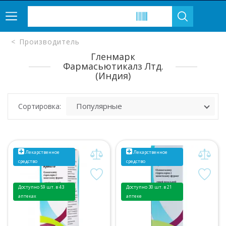
Производитель
Гленмарк
Фармасьютикалз Лтд.
(Индия)
Сортировка:
Лекарственное
Лекарственное
средство
средство
Доступно 59 шт. в 43
Доступно 30 шт. в 21
аптеках
аптеке