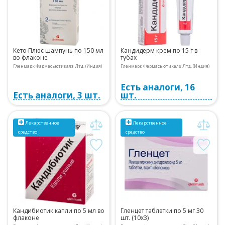
Кето Плюс шампунь по 150 мл
Кандидерм крем по 15 г в
во флаконе
тубах
Гленмарк Фармасьютикалз Лтд. (Индия)
Гленмарк Фармасьютикалз Лтд. (Индия)
Есть аналоги, 16
Есть аналоги, 3 шт.
шт.
Лекарственное
Лекарственное
средство
средство
Кандибиотик капли по 5 мл во
Гленцет таблетки по 5 мг 30
флаконе
шт. (10х3)