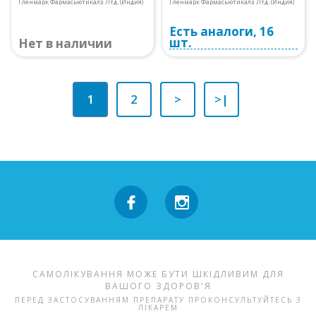
Гленмарк Фармасьютикалз Лтд. (Индия)
Гленмарк Фармасьютикалз Лтд. (Индия)
Есть аналоги, 16
шт.
Нет в наличии
1
2
>
>|
САМОЛІКУВАННЯ МОЖЕ БУТИ ШКІДЛИВИМ ДЛЯ
ВАШОГО ЗДОРОВ'Я
ПЕРЕД ЗАСТОСУВАННЯМ ПРЕПАРАТУ ПРОКОНСУЛЬТУЙТЕСЬ З
ЛІКАРЕМ