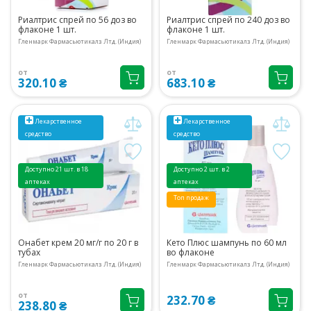
Риалтрис спрей по 56 доз во
Риалтрис спрей по 240 доз во
флаконе 1 шт.
флаконе 1 шт.
Гленмарк Фармасьютикалз Лтд. (Индия)
Гленмарк Фармасьютикалз Лтд. (Индия)
от
от
320.10 ₴
683.10 ₴
Лекарственное
Лекарственное
средство
средство
Доступно 21 шт. в 18
Доступно 2 шт. в 2
аптеках
аптеках
Топ продаж
Онабет крем 20 мг/г по 20 г в
Кето Плюс шампунь по 60 мл
тубах
во флаконе
Гленмарк Фармасьютикалз Лтд. (Индия)
Гленмарк Фармасьютикалз Лтд. (Индия)
от
232.70 ₴
238.80 ₴