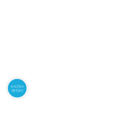
685.60 ₴
Київська обл., м.Українка,
1 шт.
вул.Юності, 6В
683.60 ₴
07:00-21:00
маршрут
м.Київ, вул.Якуба Коласа, 15
1 шт.
08:00-21:00
маршрут
684.10 ₴
Київська обл., с.Капітанівка,
1 шт.
вул.Соборна, 6 Корпус 1 корп.1,2
791.40 ₴
08:00-20:00
маршрут
м.Київ, вул.Васильківська, 34
3 шт.
08:00-21:00
маршрут
685.70 ₴
КНОПКА
ЗВ'ЯЗКУ
м.Київ, вул.Оноре де Бальзака, 2
1 шт.
08:30-21:30
маршрут
685.90 ₴
Київська обл., м.Бровари,
2 шт.
вул.Київська, 316
788.60 ₴
09:00-21:00
маршрут