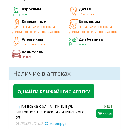
Взрослым
Детям
можно
с 12-ти лет
Беременным
Кормящим
по назначению врача с
по назначению врача с
учетом соотношения польза/риск
учетом соотношения польза/риск
Алергикам
Диабетикам
с осторожностью
можно
Водителям
нельзя
Наличие в аптеках
НАЙТИ БЛИЖАЙШУЮ АПТЕКУ
Київська обл., м. Київ, вул.
6 шт.
Митриполита Василя Липківського,
683 ₴
25
08.00-21.00
маршрут