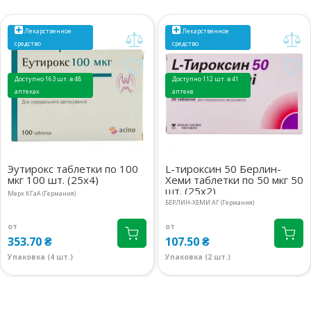
Лекарственное
Лекарственное
средство
средство
Доступно 163 шт. в 48
Доступно 112 шт. в 41
аптеках
аптеке
Эутирокс таблетки по 100
L-тироксин 50 Берлин-
мкг 100 шт. (25х4)
Хеми таблетки по 50 мкг 50
шт. (25х2)
Мерк КГаА (Германия)
БЕРЛИН-ХЕМИ АГ (Германия)
от
от
353.70 ₴
107.50 ₴
Упаковка (4 шт.)
Упаковка (2 шт.)