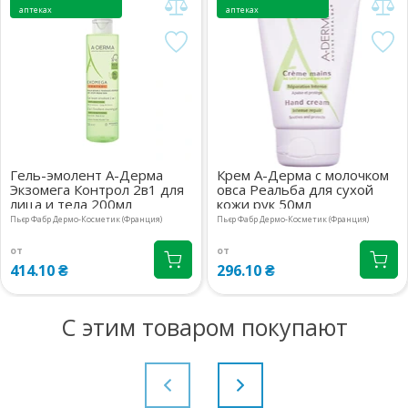
аптеках
аптеках
Гель-эмолент А-Дерма
Крем А-Дерма с молочком
Экзомега Контрол 2в1 для
овса Реальба для сухой
лица и тела 200мл
кожи рук 50мл
Пьєр Фабр Дермо-Косметик (Франция)
Пьєр Фабр Дермо-Косметик (Франция)
от
от
414.10 ₴
296.10 ₴
С этим товаром покупают