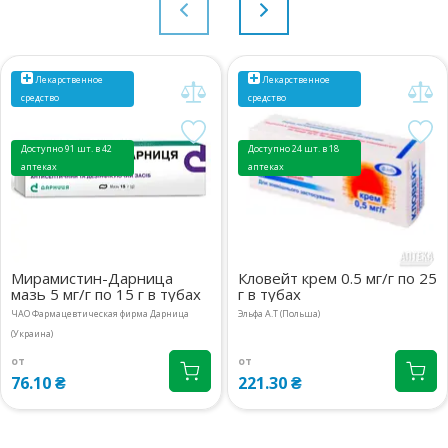
Лекарственное
Лекарственное
средство
средство
Доступно 91 шт. в 42
Доступно 24 шт. в 18
аптеках
аптеках
Мирамистин-Дарница
Кловейт крем 0.5 мг/г по 25
мазь 5 мг/г по 15 г в тубах
г в тубах
ЧАО Фармацевтическая фирма Дарница
Эльфа А.Т (Польша)
(Украина)
от
от
76.10 ₴
221.30 ₴