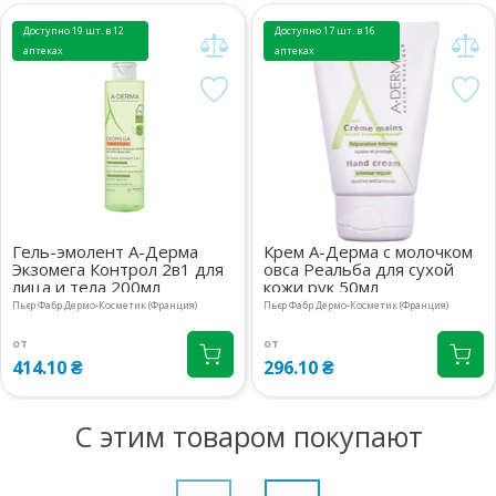
Доступно 19 шт. в 12
Доступно 17 шт. в 16
аптеках
аптеках
Гель-эмолент А-Дерма
Крем А-Дерма с молочком
Экзомега Контрол 2в1 для
овса Реальба для сухой
лица и тела 200мл
кожи рук 50мл
Пьєр Фабр Дермо-Косметик (Франция)
Пьєр Фабр Дермо-Косметик (Франция)
от
от
414.10 ₴
296.10 ₴
С этим товаром покупают