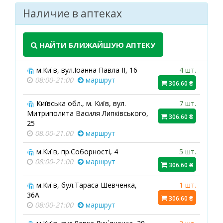
Наличие в аптеках
НАЙТИ БЛИЖАЙШУЮ АПТЕКУ
м.Київ, вул.Іоанна Павла ІІ, 16
4 шт.
08:00-21:00
маршрут
306.60 ₴
Київська обл., м. Київ, вул.
7 шт.
Митриполита Василя Липківського,
306.60 ₴
25
08.00-21.00
маршрут
м.Київ, пр.Соборності, 4
5 шт.
08:00-21:00
маршрут
306.60 ₴
м.Київ, бул.Тараса Шевченка,
1 шт.
36А
306.60 ₴
08:00-21:00
маршрут