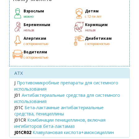
Взрослым
Детям
можно
с 12-ти лет
Беременным
Кормящим
нельзя
нельзя
Алергикам
Диабетикам
с осторожностью
с осторожностью
Водителям
с осторожностью
ATX
J
Противомикробные препараты для системного
использования
J01
Антибактериальные средства для системного
использования
J01C
Бета-лактамные антибактериальные
средства, пенициллины
J01CR
Комбинации пенициллинов, включая
ингибиторов бета-лактамаз
J01CR02
Клавулановая кислота+амоксициллин