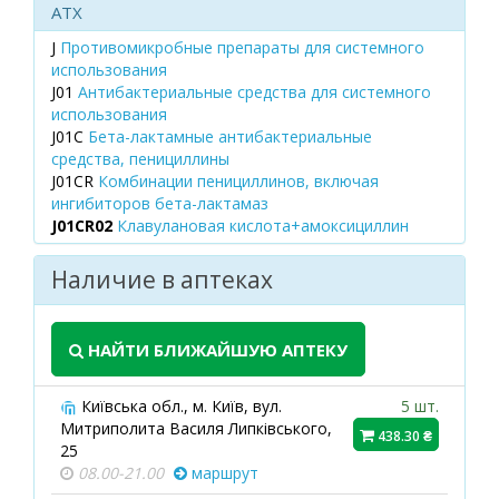
ATX
J
Противомикробные препараты для системного
использования
J01
Антибактериальные средства для системного
использования
J01C
Бета-лактамные антибактериальные
средства, пенициллины
J01CR
Комбинации пенициллинов, включая
ингибиторов бета-лактамаз
J01CR02
Клавулановая кислота+амоксициллин
Наличие в аптеках
НАЙТИ БЛИЖАЙШУЮ АПТЕКУ
Київська обл., м. Київ, вул.
5 шт.
Митриполита Василя Липківського,
438.30 ₴
25
08.00-21.00
маршрут