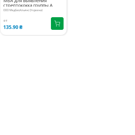
МБА для выявления
09:00-22:00
маршрут
438.30 ₴
стрептококка группы А
ООО МедБиоАльянс (Украина)
м.Київ, вул.Білецького, 1.3
1 шт.
08:00-21:00
маршрут
от
439.70 ₴
135.90 ₴
м.Київ, вул.Драгомирова
2 шт.
Михайла, 2А прим.412
439.20 ₴
08:00-21:00
маршрут
Київська обл., с.Чайки,
2 шт.
вул.Лобановського Валерія, 35
438.30 ₴
корп.2
08:00-21:00
маршрут
м.Київ, вул.Замковецька, 106Б
1 шт.
08:00-20:00
маршрут
441 ₴
м.Київ, вул.Л.Руденко, 11Б
1 шт.
08:00-21:00
маршрут
438.30 ₴
м.Київ, вул.Мстислава
1 шт.
Скрипника, 40