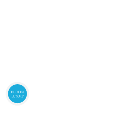
439.90 ₴
08:00-21:00
маршрут
Київська обл., м.Українка,
1 шт.
вул.Юності, 6В
438.30 ₴
07:00-21:00
маршрут
м.Київ, вул.Урлівська, 11/44
3 шт.
08:00-21:00
маршрут
439.20 ₴
м.Київ, бул.Кольцова, 9
3 шт.
08:00-21:00
маршрут
439.20 ₴
Київська обл., м.Бровари,
1 шт.
вул.Олімпійська, 4
440 ₴
08:00-20:00
маршрут
КНОПКА
ЗВ'ЯЗКУ
м.Київ, вул.Васильківська, 34
1 шт.
08:00-21:00
маршрут
438.30 ₴
м.Київ, вул.Дяченка, 13 прим.34-
1 шт.
35
438.30 ₴
08:00-21:00
маршрут