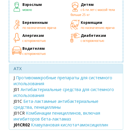
Взрослым
Детям
можно
с 6-ти лет с массой тела
больше 25 кг
Беременным
Кормящим
по назначению врача
по назначению врача
Алергикам
Диабетикам
с осторожностью
с осторожностью
Водителям
с осторожностью
ATX
J
Противомикробные препараты для системного
использования
J01
Антибактериальные средства для системного
использования
J01C
Бета-лактамные антибактериальные
средства, пенициллины
J01CR
Комбинации пенициллинов, включая
ингибиторов бета-лактамаз
J01CR02
Клавулановая кислота+амоксициллин