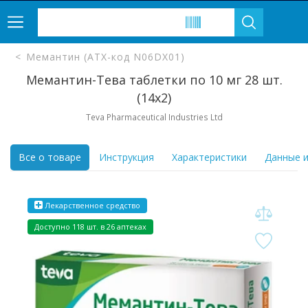
Мемантин (ATX-код N06DX01)
Мемантин-Тева таблетки по 10 мг 28 шт.
(14х2)
Teva Pharmaceutical Industries Ltd
Все о товаре
Инструкция
Характеристики
Данные и
Лекарственное средство
Доступно 118 шт. в 26 аптеках