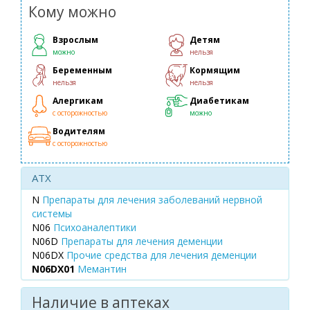
Кому можно
Взрослым
Детям
можно
нельзя
Беременным
Кормящим
нельзя
нельзя
Алергикам
Диабетикам
с осторожностью
можно
Водителям
с осторожностью
ATX
N
Препараты для лечения заболеваний нервной
системы
N06
Психоаналептики
N06D
Препараты для лечения деменции
N06DX
Прочие средства для лечения деменции
N06DX01
Мемантин
Наличие в аптеках