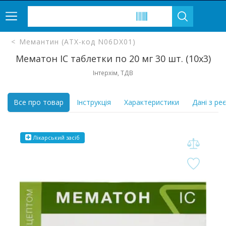
Мемантин (ATX-код N06DX01)
Мематон IC таблетки по 20 мг 30 шт. (10х3)
Інтерхім, ТДВ
Все про товар
Інструкція
Характеристики
Дані з ре
Лікарський засіб