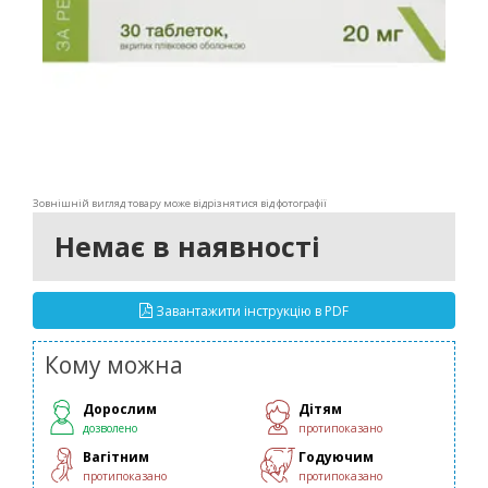
Зовнішній вигляд товару може відрізнятися від фотографії
Немає в наявності
Завантажити інструкцію в PDF
Кому можна
Дорослим
Дітям
дозволено
протипоказано
Вагітним
Годуючим
протипоказано
протипоказано