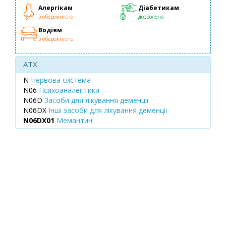
Алергікам
Діабетикам
з обережністю
дозволено
Водіям
з обережністю
ATX
N
Нервова система
N06
Психоаналептики
N06D
Засоби для лікування деменції
N06DX
Інші засоби для лікування деменції
N06DX01
Мемантин