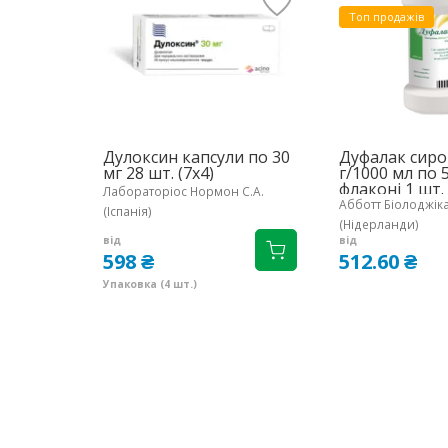
Топ продажів
Дулоксин капсули по 30
Дуфалак сиро
мг 28 шт. (7х4)
г/1000 мл по 
флаконі 1 шт.
Лабораторіос Нормон С.А.
Абботт Біолоджіка
(Іспанія)
(Нідерланди)
від
від
598 ₴
512.60 ₴
Упаковка (4 шт.)