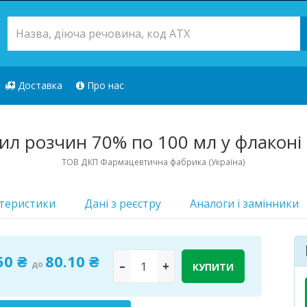
Доставка
Про нас
ил розчин 70% по 100 мл у флаконі 
ТОВ ДКП Фармацевтична фабрика (Україна)
теристики
Дані з реєстру
Аналоги i замінники
Лікарський з
50 ₴
80.10 ₴
до
–
+
КУПИТИ
Доступно
575 шт