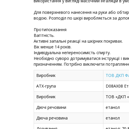
використання у вигляді масочний інгаляцій в ум
Для поверхневого нанесення на руки або обтир
водою. Розподіл по шкірі виробляється за доп
Протипоказання
Вагітність.
Активні запальні реакції на шкірних покривах.
Вік менше 14 років.
Індивідуальна непереносимість спирту.
Необхідно суворо дотримуватися інструкції і 
призначенням. Потрібно виключити потрапляння
Виробник
ТОВ ДКП Фа
АТХ-група
D08AX08 Ет
Виробник
ТОВ «ДКП «
Діючі речовини
етанол
Діюча речовина
етанол
Дозування
етанол: 70 