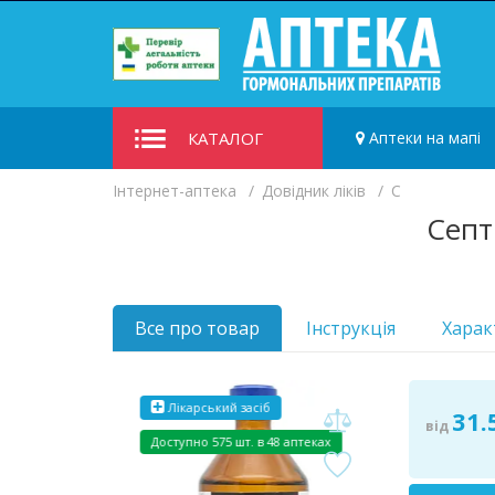
КАТАЛОГ
Аптеки на мапі
Iнтернет-аптека
Довідник ліків
С
Септ
Все про товар
Інструкція
Харак
Лікарський засіб
31.
від
Доступно
575 шт. в 48 аптеках