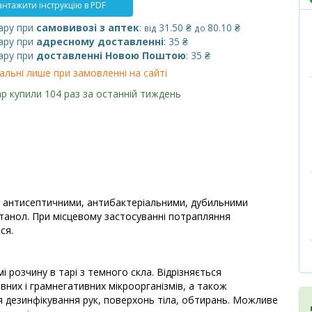
нтажити інструкцію в PDF
ару при
самовивозі з аптек
:
31.50 ₴
80.10 ₴
від
до
ару при
адресному доставленні
: 35 ₴
ару при
доставленні Новою Поштою
: 35 ₴
альні лише при замовленні на сайті
р купили 104 раз за останній тиждень
є антисептичними, антибактеріальними, дубильними
танол. При місцевому застосуванні потрапляння
ся.
 розчину в тарі з темного скла. Відрізняється
них і грамнегативних мікроорганізмів, а також
 дезинфікування рук, поверхонь тіла, обтирань. Можливе