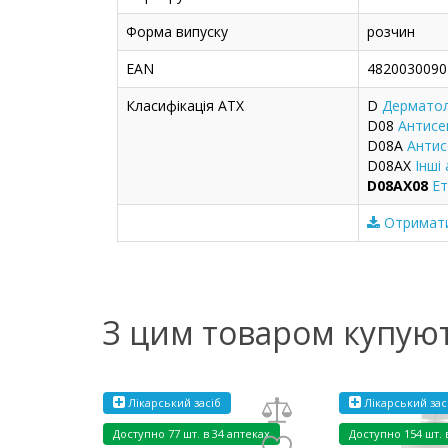
Форма випуску
розчин
EAN
4820030090
Класифікація ATX
D
Дерматол
D08
Антисе
D08A
Антис
D08AX
Інші
D08AX08
Е
Отримати 
З цим товаром купую
Лікарський засіб
Лікарський зас
Доступно
77 шт. в 34 аптеках
Доступно
154 шт. 