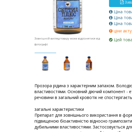
Зава
Ціна тов
Ціна тов
Ціна тов
ціни акту
Зовнішній вигляд товару може відрізнятися від
Цей това
фотографії
Прозора рідина з характерним запахом. Володі
властивостями. Основний діючий компонент - е
речовини в загальний кровотік не спостерігаєть
загальні характеристики
Препарат для зовнішнього використання в формі
підвищеною біоактивністю відносно грампозитив
дубильними властивостями. Застосовується для