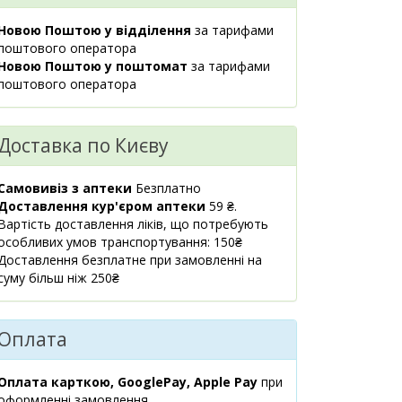
м.Київ, бул.Лесі
2 шт.
35 ₴
Українки, 9
Новою Поштою у відділення
за тарифами
08:00-21:00
поштового оператора
маршрут
Новою Поштою у поштомат
за тарифами
поштового оператора
м.Київ, вул.Гната
1 шт.
37.50 ₴
Юри, 3
08:00-21:00
Доставка по Києву
маршрут
м.Київ,
2 шт.
Самовивіз з аптеки
Безплатно
35 ₴
вул.Практична, 2
Доставлення кур'єром аптеки
59 ₴.
08:00-21:00
Вартість доставлення ліків, що потребують
маршрут
особливих умов транспортування: 150₴
Доставлення безплатне при замовленні на
м.Київ, пр.Тичини
5 шт.
суму більш ніж 250₴
35 ₴
Павла, 16/2
08:00-21:00
маршрут
Оплата
м.Київ,
5 шт.
33.70 ₴
вул.Липківського
Оплата карткою, GooglePay, Apple Pay
при
Василя
оформленні замовлення