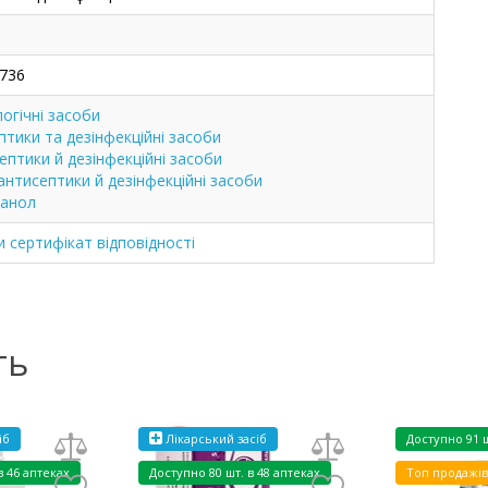
736
огічні засоби
птики та дезінфекційні засоби
ептики й дезінфекційні засоби
 антисептики й дезінфекційні засоби
танол
сертифікат відповідності
ть
іб
Лікарський засіб
Доступно
91 
в 46 аптеках
Доступно
80 шт. в 48 аптеках
Топ продажів