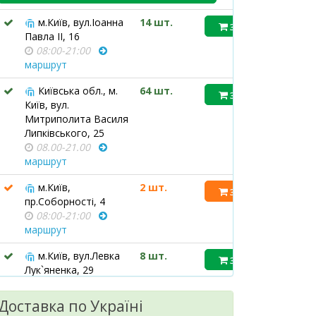
м.Київ, вул.Іоанна
14 шт.
35 ₴
Павла ІІ, 16
08:00-21:00
маршрут
Київська обл., м.
64 шт.
35 ₴
Київ, вул.
Митриполита Василя
Липківського, 25
08.00-21.00
маршрут
м.Київ,
2 шт.
35 ₴
пр.Соборності, 4
08:00-21:00
маршрут
м.Київ, вул.Левка
8 шт.
35 ₴
Лук`яненка, 29
08:00-21:00
маршрут
Доставка по Україні