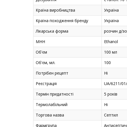
Країна виробництва
Україна
Країна походження бренду
Україна
Лікарська форма
розчин д/зов
МНН
Ethanol
Об'єм
100 мл
Об'єм, мл.
100
Потрібен рецепт
Ні
Реєстрація
UA/6211/01/
Термін придатності
5 років
Термолабільний
Ні
Торгова назва
Септил
Фармгрупа
Антисептичн