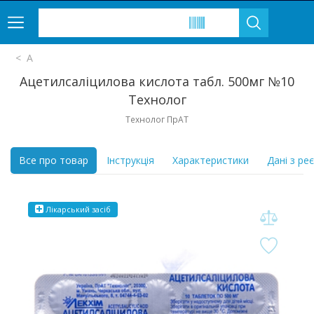
А
Ацетилсаліцилова кислота табл. 500мг №10
Технолог
Технолог ПрАТ
Все про товар
Інструкція
Характеристики
Дані з ре
Лікарський засіб