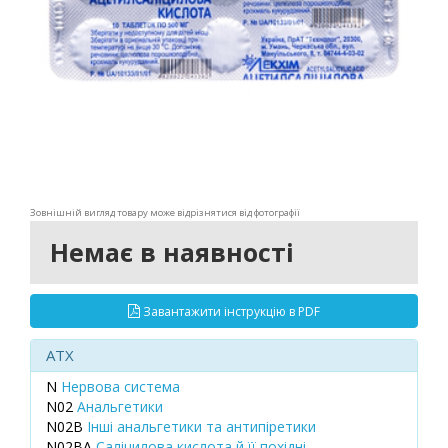
Зовнішній вигляд товару може відрізнятися від фотографії
Немає в наявності
Завантажити інструкцію в PDF
ATX
N
Нервова система
N02
Анальгетики
N02B
Інші анальгетики та антипіретики
N02BA
Саліцилова кислота й її похідні